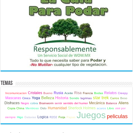
Temas
Cristales
Rusia
Risa
Relatos
Incomunicacion
Bueno
Aceite
Francia
Bodas
Creepy
star trek
Belleza
Historia
Mascaras
Yoga
Cinico
Sonido
lagrimas
Carros
Beso
Disfraces
Mecánica
Aliens
Negro
cobra
Brainworm
sentir
sentido del humor
Balance
Humanidad
Sherlock Holmes
Copia China
Mentiroso
Oido
acaros
Libro
vivir por
Juegos
peliculas
Logica
siempre
Higo
Galaxias
R2D2
Forja
Papas