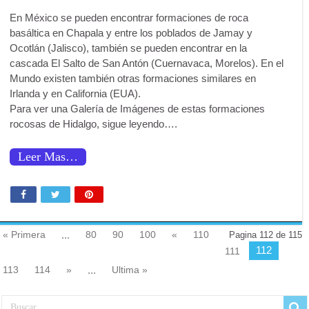
En México se pueden encontrar formaciones de roca
basáltica en Chapala y entre los poblados de Jamay y
Ocotlán (Jalisco), también se pueden encontrar en la
cascada El Salto de San Antón (Cuernavaca, Morelos). En el
Mundo existen también otras formaciones similares en
Irlanda y en California (EUA).
Para ver una Galería de Imágenes de estas formaciones
rocosas de Hidalgo, sigue leyendo….
Leer Mas…
« Primera
...
80
90
100
«
110
Pagina 112 de 115
112
111
113
114
»
...
Ultima »