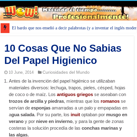
El bardo que nos enseñó a decir palabrotas (y a inventar el inglés mode
10 Cosas Que No Sabias
Del Papel Higienico
Curiosidades del Mundo
10 June, 2014
Antes de la invención del papel higiénico se utilizaban
materiales diversos: lechuga, trapos, pieles, césped, hojas
de coco o de maíz. Los
antiguos griegos
se aseaban con
trozos de arcilla y piedras
, mientras que los
romanos
se
servían de
esponjas
amarradas a un palo y empapadas en
a
gua salada
. Por su parte, los
inuit
optaban por
musgo en
verano
y por
nieve en invierno
, y para la gente de zonas
costeras la solución procedía de las
conchas marinas y
las algas.