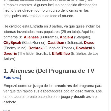
símbolos escritos. Algunos incluso han tenido diccionarios
hecho y se ofrecen como un curso de idiomas en las
principales universidades de todo el mundo.
He dividido esta Entrada en 3 partes, ya que quise incluir los
idiomas inventados mas populares (29 en total). Aquí los
primeros 9:
Alienese
(Futurama),
Ancient
(Stargate),
CitySpeak
(BladeRunner),
Castithan
(Defiance),
Draco
(Enemy Mine),
Dothraki
(Juego de Tronos),
Dovahzul
y
Daedric
(The Elder Scrolls, ),
Elfo/Elfico
(El Seños de Los
Anillos)
1. Alienese (Del Programa de TV
)
Futurama
Empezó como un
juego
de los
creadores
del programa para
ver que tan rápido sus espectadores podían
descifrarlo
. Los
espectadores pronto entendieron el juego y
descifraron
el
alfabeto.