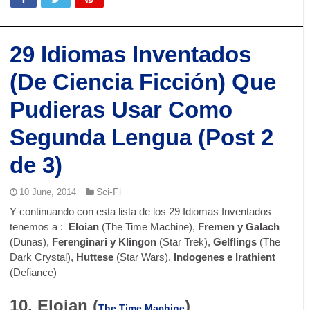
29 Idiomas Inventados
(De Ciencia Ficción) Que
Pudieras Usar Como
Segunda Lengua (Post 2
de 3)
Sci-Fi
10 June, 2014
Y continuando con esta lista de los 29 Idiomas Inventados
tenemos a :
Eloian
(The Time Machine),
Fremen y Galach
(Dunas),
Ferenginari y Klingon
(Star Trek),
Gelflings
(The
Dark Crystal),
Huttese
(Star Wars),
Indogenes e Irathient
(Defiance)
10. Eloian (
)
The Time Machine