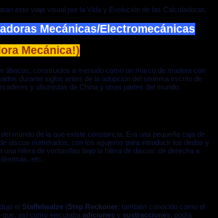
an este viaje visual por la Vida y Evolución de las Calculadoras.
uladoras Mecánicas/Electromecánicas
adora Mecánica!)
eron ábacos, construidos a menudo como un marco de madera con
ados durante siglos antes de la adopción del sistema escrito de
aderes y oficinistas de China y otras partes del mundo.
 del mundo de la que existe constancia. Era una pequeña caja de
de discos numerados, con los agujeros para introducir los dedos y
a una hilera de ventanillas bajo la hilera de discos: de derecha a
ilésimas, etc.
odujo el
Staffelwalze
(
Step Reckoner
, también conocido como el
vo que, así como ejecutaba
adiciones
y
sustracciones
, podía