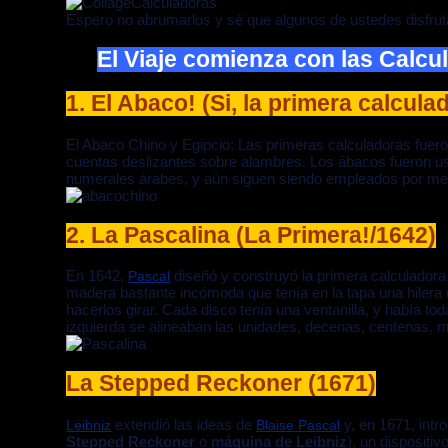
Espero no abrumarlos y sé que algunos de ustedes disfrutar
El Viaje comienza con las Calc
1. El Abaco! (Si, la primera calcul
El Abaco Chino y Egipcio: Las primeras calculadoras fu
cuentas deslizantes sobre alambres. Los ábacos fueron us
numerales árabes, y aún siguen siendo empleados por merc
2. La Pascalina (La Primera!/1642)
En 1642,
diseñó y construyó la primera calculadora
Pascal
madera bastante incómoda que tenía en la tapa una hilera 
hacerlos girar. Cada disco tenía una ventanilla, y había tod
izquierda se alineaban las unidades, decenas, centenas, m
La Stepped Reckoner (1671)
extendió las ideas de
y, en 1671, intr
Leibniz
Blaise Pascal
Stepped Reckoner
o
máquina de Leibniz
), un dispositi