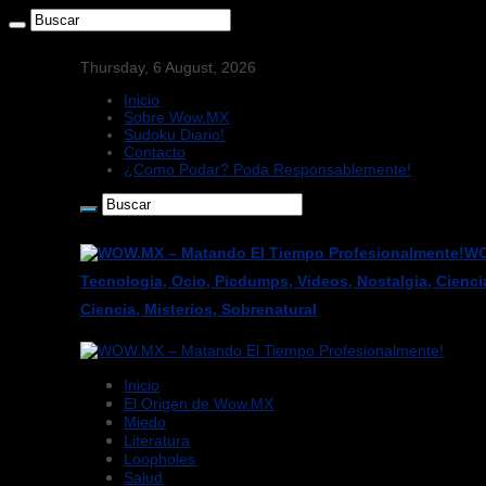
Thursday, 6 August, 2026
Inicio
Sobre Wow.MX
Sudoku Diario!
Contacto
¿Como Podar? Poda Responsablemente!
WO
Tecnologia, Ocio, Picdumps, Videos, Nostalgia, Cienci
Ciencia, Misterios, Sobrenatural
Inicio
El Origen de Wow.MX
Miedo
Literatura
Loopholes
Salud