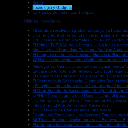
Sci-Fi
Tecnologia y Gadgets
Lo + Leido de Todos Los Tiempos
Ultimas Novedades
Mi cerebro resolvió un problema que yo ya había a
Dios no creó el universo. El universo ni siquiera nece
100 Cosas Que Eran Normales (1980-2005) y Hoy 
El Primer THERIAN de la Historia…..No lo vas a cree
Manifiesto del Humorista Funcional (Version Audio co
El Lenguaje de nuestra Cocina: ¿Huevos o Blanquill
🎧 Huevos con aceite : cómo Chihuahua aprendió in
Mitología Vs. Ciencia : ¿Es real que alguien pueda 
La base de tu botella de refresco: La disputa legal 
El Espectro del Héroe Invisible: Cuando la Esperan
El Secreto de la Conciencia: Cuando los Recuerdos
¿El inglés tiene un lado oscuro? La trampa de los h
El Gran Secreto de Buscaminas: Por Qué el Juego 
¡¿PNL? No es lo que crees! Desmitificando el truco 
¡Tu Mente te Engaña! Los 7 Fenómenos Psicológico
Infografía : El Arte De Fabricar Recuerdos
2025: Un Año de Efervescencia Innovadora
Domina tus Emociones: Los Secretos Estoicos para 
34 Trucos de Manipulación Inmorales Expuestos: Ej
El arte perdido del sueño: cómo los humanos olvida