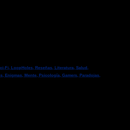
-Fi, LoopHoles, Reseñas, Literatura, Salud,
os, Enigmas, Mente, Psicología, Gamers, Paradojas,