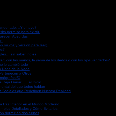
bandonado. ¿Y el tuyo?
sitó permiso para existir.
Parecen Absurdas
r!
n mi voz y version para leer)
os?
glés… sin saber inglés
“ver” con las manos, la yema de los dedos o con los ojos vendados?
que lo cambió todo
za Nace de la Nada
 Pertenecen a Otros
omógrafos 🤯
Te Deja Ganar……al Inicio
mental del que todos hablan
s Sociales que Redefinen Nuestra Realidad
la Paz Interior en el Mundo Moderno
emplos Detallados y Cómo Evitarlos
ron dormir en dos turnos