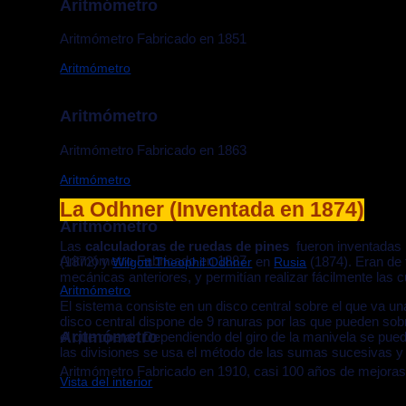
Aritmómetro
Aritmómetro Fabricado en 1851
Aritmómetro
Aritmómetro
Aritmómetro Fabricado en 1863
Aritmómetro
La Odhner (Inventada en 1874)
Aritmómetro
Las
calculadoras de ruedas de pines
fueron inventadas
Aritmómetro Fabricado en 1887
(1872) y
en
(1874). Eran de
Wilgott Theophil Odhner
Rusia
mecánicas anteriores, y permitían realizar fácilmente las cu
Aritmómetro
El sistema consiste en un disco central sobre el que va u
disco central dispone de 9 ranuras por las que pueden sobre
Aritmómetro
el que operar. Dependiendo del giro de la manivela se pued
las divisiones se usa el método de las sumas sucesivas y
Aritmómetro Fabricado en 1910, casi 100 años de mejoras
Vista del interior