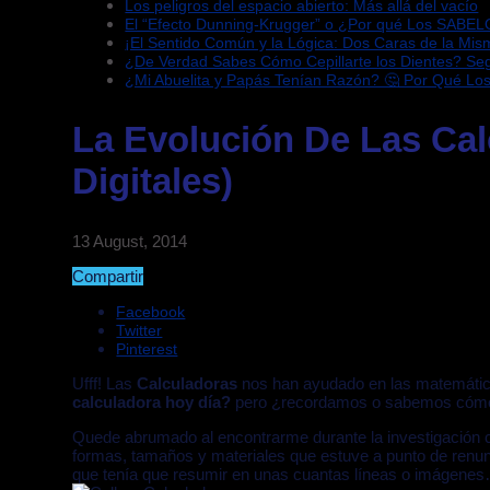
Los peligros del espacio abierto: Más allá del vacío
El “Efecto Dunning-Krugger” o ¿Por qué Los SABEL
¡El Sentido Común y la Lógica: Dos Caras de la Mi
¿De Verdad Sabes Cómo Cepillarte los Dientes? S
¿Mi Abuelita y Papás Tenían Razón? 🤔 Por Qué Lo
La Evolución De Las Cal
Digitales)
13 August, 2014
Compartir
Facebook
Twitter
Pinterest
Ufff! Las
Calculadoras
nos han ayudado en las matemática
calculadora hoy día?
pero ¿recordamos o sabemos cómo f
Quede abrumado al encontrarme durante la investigación c
formas, tamaños y materiales que estuve a punto de renunc
que tenía que resumir en unas cuantas líneas o imágene