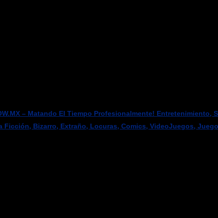
W.MX – Matando El Tiempo Profesionalmente! Entretenimiento, Sci
a Ficción, Bizarro, Extraño, Locuras, Comics, VideoJuegos, Jueg