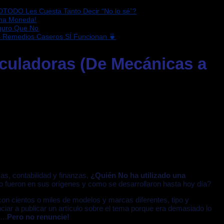
OTODO Les Cuesta Tanto Decir “No lo sé”?
sma Moneda!
eguro Que No
s Remedios Caseros SÍ Funcionan 🍵
culadoras (De Mecánicas a
s, contabilidad y finanzas,
¿Quién No ha utilizado una
ueron en sus orígenes y como se desarrollaron hasta hoy día?
on cientos o miles de modelos y marcas diferentes, tipo y
iar a publicar un artículo sobre el tema porque era demasiado lo
s….
Pero no renuncie!