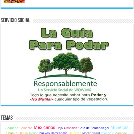
Servicio Social
Temas
Mexicanos
Muñecas
Segundo
Comezon
Hoja
Obsesion
Gato de Schroedinger
Choque
Obeso
Mouse
huevos
Homeopatia
Defectos
Mechanicard
imposible
Agujeros