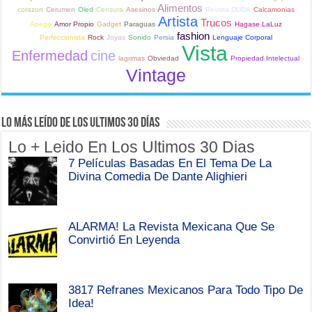
Alimentos
corazon
Cerumen
Oled
Censura
Asesinos
Revista DUDA
Calcamonias
Artista
Trucos
Apego
Amor Propio
Gadget
Paraguas
Hagase LaLuz
fashion
Perfeccionista
Rock
Joyas
Sonido
Persia
Lenguaje Corporal
Vista
Enfermedad
cine
lagrimas
Obviedad
Propiedad Intelectual
Vintage
Lo Más Leído de Los Ultimos 30 Días
Lo + Leido En Los Ultimos 30 Dias
7 Películas Basadas En El Tema De La
Divina Comedia De Dante Alighieri
ALARMA! La Revista Mexicana Que Se
Convirtió En Leyenda
3817 Refranes Mexicanos Para Todo Tipo De
Idea!