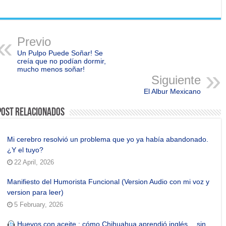
Previo
Un Pulpo Puede Soñar! Se
creía que no podían dormir,
mucho menos soñar!
Siguiente
El Albur Mexicano
Post Relacionados
Mi cerebro resolvió un problema que yo ya había abandonado.
¿Y el tuyo?
22 April, 2026
Manifiesto del Humorista Funcional (Version Audio con mi voz y
version para leer)
5 February, 2026
Huevos con aceite : cómo Chihuahua aprendió inglés… sin