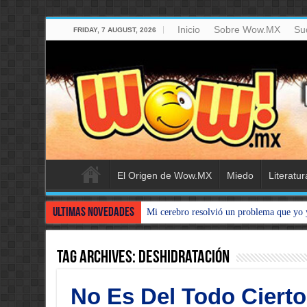
Inicio
Sobre Wow.MX
Su
FRIDAY, 7 AUGUST, 2026
El Origen de Wow.MX
Miedo
Literatur
Ultimas Novedades
Mi cerebro resolvió un problema que yo 
Tag Archives:
Deshidratación
No Es Del Todo Cierto