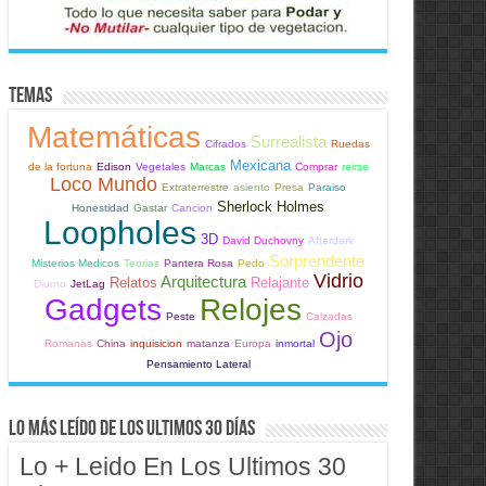
Temas
Matemáticas
Surrealista
Cifrados
Ruedas
Mexicana
de la fortuna
Edison
Vegetales
Marcas
Comprar
reirse
Loco Mundo
Extraterrestre
asiento
Presa
Paraiso
Sherlock Holmes
Honestidad
Gastar
Cancion
Loopholes
3D
David Duchovny
Afterdark
Sorprendente
Misterios Medicos
Teorias
Pantera Rosa
Pedo
Vidrio
Arquitectura
Relatos
Relajante
Diurno
JetLag
Gadgets
Relojes
Peste
Calzadas
Ojo
Romanas
China
inquisicion
matanza
Europa
inmortal
Pensamiento Lateral
Lo Más Leído de Los Ultimos 30 Días
Lo + Leido En Los Ultimos 30