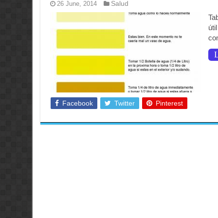
Salud
26 June, 2014
Ta
út
co
L
Facebook
Twitter
Pinterest