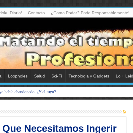
doku Diario!
Contacto
¿Como Podar? Poda Responsablemente!
a
Loopholes
Salud
Sci-Fi
Tecnologia y Gadgets
Lo + Lei
ya había abandonado. ¿Y el tuyo?
 Que Necesitamos Ingerir