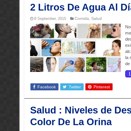
2 Litros De Agua Al Dí
Comida
Salud
8 September, 2015
,
No
med
de
exi
al
la
de
L
Facebook
Twitter
Pinterest
Salud : Niveles de De
Color De La Orina