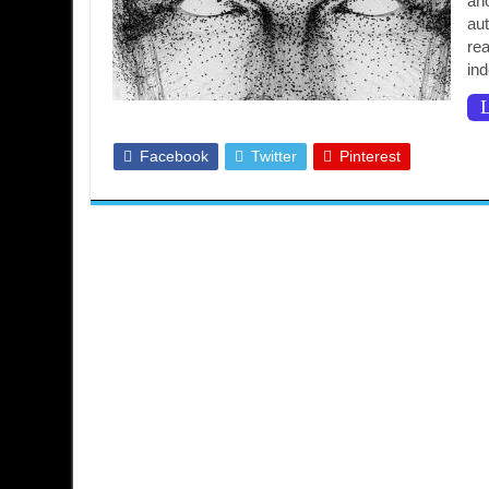
año
au
rea
in
L
Facebook
Twitter
Pinterest