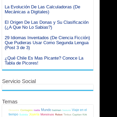
La Evolución De Las Calculadoras (De
Mecánicas a Digitales)
El Origen De Las Donas y Su Clasificación
(¿A Que No Lo Sabias?)
29 Idiomas Inventados (De Ciencia Ficción)
Que Pudieras Usar Como Segunda Lengua
(Post 3 de 3)
¿Qué Chile Es Mas Picante? Conoce La
Tabla de Picores!
Servicio Social
Temas
Mundo
Viaje en el
Desastre
Contagios
nada
batman
basura
tiempo
Joyería
Monstruos
Subida
Robot
Tinitus
Capitan Kirk