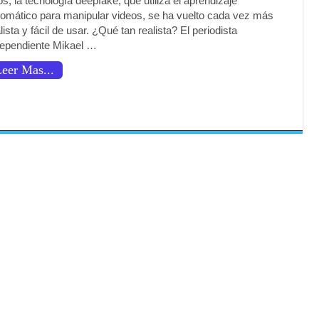
s, la tecnología deepfake, que utiliza el aprendizaje
tomático para manipular videos, se ha vuelto cada vez más
lista y fácil de usar. ¿Qué tan realista? El periodista
dependiente Mikael …
eer Mas...