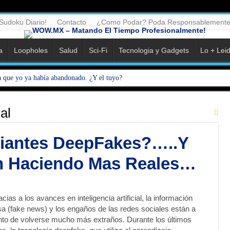
Sudoku Diario!
Contacto
¿Como Podar? Poda Responsablemente
a
Loopholes
Salud
Sci-Fi
Tecnologia y Gadgets
Lo + Lei
a que yo ya había abandonado. ¿Y el tuyo?
ial
riantes DeepFakes?…..Y
n Haciendo Mas Reales…
cias a los avances en inteligencia artificial, la información
sa (fake news) y los engaños de las redes sociales están a
nto de volverse mucho más extraños. Durante los últimos