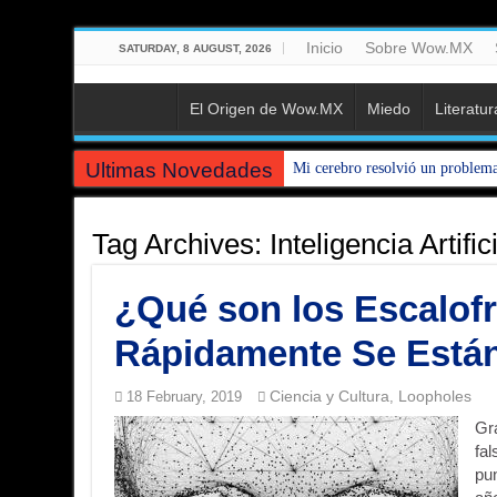
Inicio
Sobre Wow.MX
SATURDAY, 8 AUGUST, 2026
El Origen de Wow.MX
Miedo
Literatur
Ultimas Novedades
Mi cerebro resolvió un problem
Tag Archives:
Inteligencia Artific
¿Qué son los Escalof
Rápidamente Se Está
Ciencia y Cultura
Loopholes
18 February, 2019
,
Gra
fal
pu