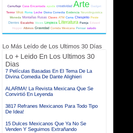
Arte
creatividad
Camuflaje
Casa Encantada
ayuda
Gadget
Virus
Terrror
Roma
Leche
Divina Comedia
Evidencia
Neurolinguistica
Montañas Rusas
Chespirito
Moneda
Claves
ATM
Cama
Peste
Literatura
Dientes
Limpieza
Escalofrio
Voces
Pareja
Edward
Gravedad
Hopper
Albinos
Comida Mexicana
Pensar
saludo
Lo Más Leído de Los Ultimos 30 Días
Lo + Leido En Los Ultimos 30
Dias
7 Películas Basadas En El Tema De La
Divina Comedia De Dante Alighieri
ALARMA! La Revista Mexicana Que Se
Convirtió En Leyenda
3817 Refranes Mexicanos Para Todo Tipo
De Idea!
15 Dulces Mexicanos Que Ya No Se
Venden Y Seguimos Extrañando