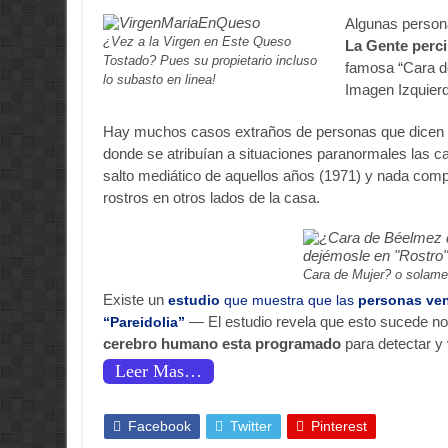
Algunas persona
¿Vez a la Virgen en Este Queso
La Gente perci
Tostado? Pues su propietario incluso
famosa “Cara d
lo subasto en linea!
Imagen Izquier
Hay muchos casos extraños de personas que dicen h
donde se atribuían a situaciones paranormales las c
salto mediático de aquellos años (1971) y nada comp
rostros en otros lados de la casa.
Cara de Mujer? o solame
Existe un
estudio
que muestra que las
personas ven
— El estudio revela que esto sucede no
“Pareidolia”
cerebro humano esta programado
para detectar y 
Leer Mas…
Facebook
Twitter
Pinterest