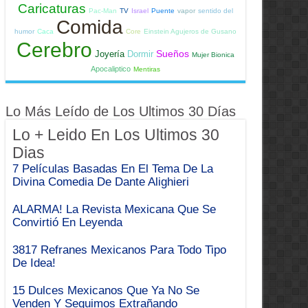
Caricaturas
Pac-Man
TV
Israel
Puente
vapor
sentido del
Comida
humor
Caca
Core
Einstein Agujeros de Gusano
Cerebro
Sueños
Joyería
Dormir
Mujer Bionica
Apocaliptico
Mentiras
Lo Más Leído de Los Ultimos 30 Días
Lo + Leido En Los Ultimos 30
Dias
7 Películas Basadas En El Tema De La
Divina Comedia De Dante Alighieri
ALARMA! La Revista Mexicana Que Se
Convirtió En Leyenda
3817 Refranes Mexicanos Para Todo Tipo
De Idea!
15 Dulces Mexicanos Que Ya No Se
Venden Y Seguimos Extrañando