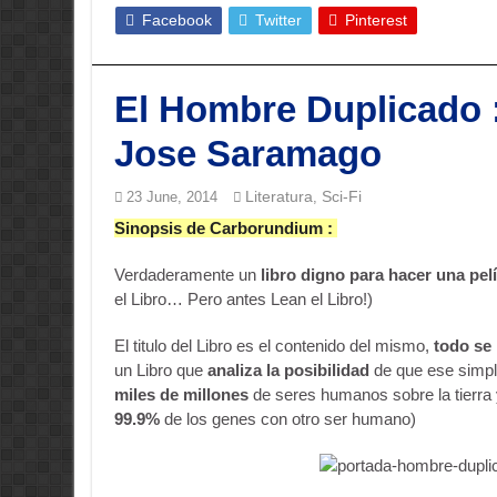
Facebook
Twitter
Pinterest
El Hombre Duplicado :
Jose Saramago
Literatura
Sci-Fi
23 June, 2014
,
Sinopsis de Carborundium :
Verdaderamente un
libro digno para hacer una
pel
el Libro… Pero antes Lean el Libro!)
El titulo del Libro es el contenido del mismo,
todo se
un Libro que
analiza la posibilidad
de que ese simpl
miles de millones
de seres humanos sobre la tierra
99.9%
de los genes con otro ser humano)