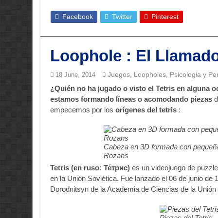
Facebook
Twitter
Pinterest
Loophole : El Llamado
Juegos
Loopholes
Psicologia y P
18 June, 2014
,
,
¿Quién no ha jugado o visto el Tetris en alguna 
estamos formando líneas o acomodando piezas
d
empecemos por los
orígenes del tetris
:
Cabeza en 3D formada con pequeñas
Rozans
Tetris (en ruso: Те́трис)
es un videojuego de puzzle
en la Unión Soviética. Fue lanzado el 06 de junio de
Dorodnitsyn de la Academia de Ciencias de la Unió
Piezas del Tetris.