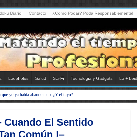
doku Diario!
Contacto
¿Como Podar? Poda Responsablemente!
a
Loopholes
Salud
Sci-Fi
Tecnologia y Gadgets
Lo + Lei
a que yo ya había abandonado. ¿Y el tuyo?
– Cuando El Sentido
 Tan Común !–