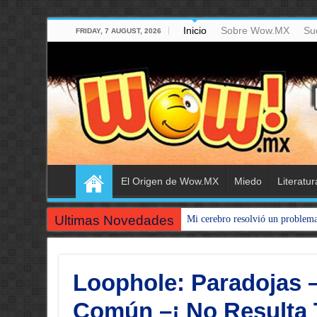
Inicio
Sobre Wow.MX
Su
FRIDAY, 7 AUGUST, 2026
El Origen de Wow.MX
Miedo
Literatur
Ultimas Novedades
Mi cerebro resolvió un problem
Loophole: Paradojas 
Común –¡ No Resulta