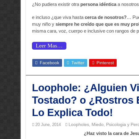
¿No pudiera existir otra
persona idéntica
a nosotro
e incluso ¿que viva hasta
cerca de nosotros?
… Pue
muy niño y
siempre he creído que que es muy pro
misma cara, voz, cuerpo e inclusive con rangos de p
Leer Mas…
Facebook
Twitter
Pinterest
Loophole: ¿Alguien V
Tostado? o ¿Rostros 
Lo Explica Todo!
Loopholes
Miedo
Psicologia y Per
20 June, 2014
,
,
¿Haz visto la cara de Je