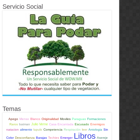
Servicio Social
Temas
Apego
Menso
Blanco
Originalidad
Moviles
Paraguas
Formaciones
Julio Verne
Raros
batman
Casa Encantada
Escusado
Enemigos
natacion
alimento
lupulo
Competencia
Respiración
leer
Antologia
Sin
Libros
Color
Desconfianza
Barajas
Techies
Emerger
Asereje