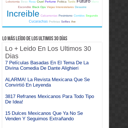
Futuro
Lobotomia
Beso
Rosa
Cruel
Perfume
Politica
Tardis
Mano
Escondite
Black Ops
Viejas Interestelares
Desastre
Increible
Calcamonias
Pesimismo
Corridos
Segundo
Cucarachas
Profetas
Selfies
Are
Lo Más Leído de Los Ultimos 30 Días
Lo + Leido En Los Ultimos 30
Dias
7 Películas Basadas En El Tema De La
Divina Comedia De Dante Alighieri
ALARMA! La Revista Mexicana Que Se
Convirtió En Leyenda
3817 Refranes Mexicanos Para Todo Tipo
De Idea!
15 Dulces Mexicanos Que Ya No Se
Venden Y Seguimos Extrañando