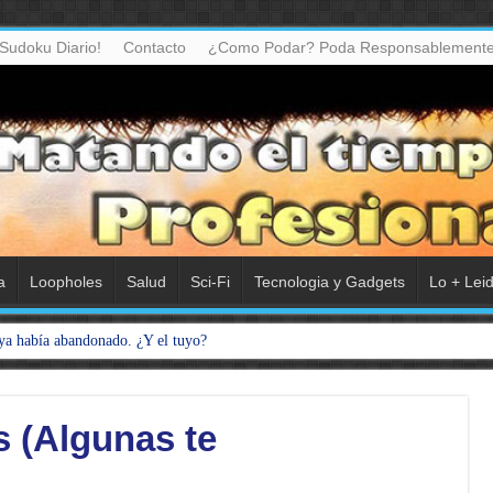
Sudoku Diario!
Contacto
¿Como Podar? Poda Responsablemente
a
Loopholes
Salud
Sci-Fi
Tecnologia y Gadgets
Lo + Lei
ya había abandonado. ¿Y el tuyo?
 (Algunas te