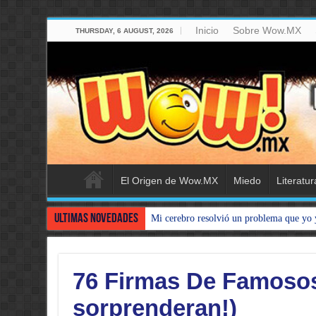
Inicio
Sobre Wow.MX
THURSDAY, 6 AUGUST, 2026
El Origen de Wow.MX
Miedo
Literatur
Ultimas Novedades
Mi cerebro resolvió un problema que yo 
76 Firmas De Famosos
sorprenderan!)