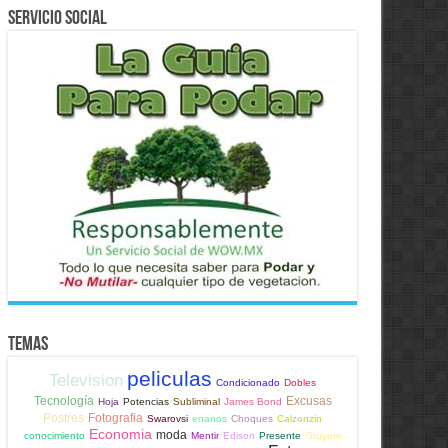
Servicio Social
Temas
peliculas
Television
Condicionado
Dobles
Tecnología
Excusas
Hoja
Potencias
Subliminal
James Bond
Postres
Fotografia
Swarovsi
enanos
Choques
Calzonzin
Economia
moda
conocimiento
Mentir
Edison
Presente
Gruyere