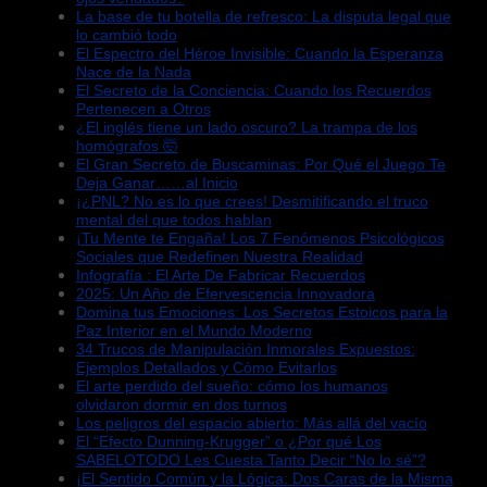
La base de tu botella de refresco: La disputa legal que
lo cambió todo
El Espectro del Héroe Invisible: Cuando la Esperanza
Nace de la Nada
El Secreto de la Conciencia: Cuando los Recuerdos
Pertenecen a Otros
¿El inglés tiene un lado oscuro? La trampa de los
homógrafos 🤯
El Gran Secreto de Buscaminas: Por Qué el Juego Te
Deja Ganar……al Inicio
¡¿PNL? No es lo que crees! Desmitificando el truco
mental del que todos hablan
¡Tu Mente te Engaña! Los 7 Fenómenos Psicológicos
Sociales que Redefinen Nuestra Realidad
Infografía : El Arte De Fabricar Recuerdos
2025: Un Año de Efervescencia Innovadora
Domina tus Emociones: Los Secretos Estoicos para la
Paz Interior en el Mundo Moderno
34 Trucos de Manipulación Inmorales Expuestos:
Ejemplos Detallados y Cómo Evitarlos
El arte perdido del sueño: cómo los humanos
olvidaron dormir en dos turnos
Los peligros del espacio abierto: Más allá del vacío
El “Efecto Dunning-Krugger” o ¿Por qué Los
SABELOTODO Les Cuesta Tanto Decir “No lo sé”?
¡El Sentido Común y la Lógica: Dos Caras de la Misma