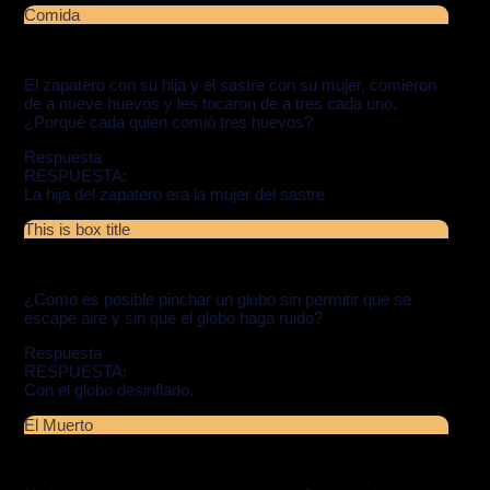
Comida
El zapatero con su hija y el sastre con su mujer, comieron
de a nueve huevos y les tocaron de a tres cada uno.
¿Porqué cada quien comió tres huevos?
Respuesta
RESPUESTA:
La hija del zapatero era la mujer del sastre
This is box title
¿Como es posible pinchar un globo sin permitir que se
escape aire y sin que el globo haga ruido?
Respuesta
RESPUESTA:
Con el globo desinflado.
El Muerto