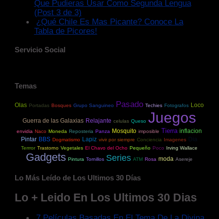
Que Pudieras Usar Como Segunda Lengua
(Post 3 de 3)
¿Qué Chile Es Mas Picante? Conoce La
Tabla de Picores!
Servicio Social
Temas
Pasado
Olas
Loco
Portadas
Bosques
Grupo Sanguineo
Techies
Fotografos
Juegos
Guerra de las Galaxias
Relajante
celulas
Queso
Tierra
Mosquito
inflacion
envidia
Naco
Moneda
Reposteria
Panza
imposible
Pintar
BBS
Lapiz
Dia
Dogmatismo
vivir por siempre
Conciencia
Imagenes
Terrror
Trastorno
Vegetales
El Chavo del Ocho
Pequeño
Poco
Irving Wallace
Gadgets
Series
moda
Pintura
Tornillos
ATM
Rosa
Asereje
Lo Más Leído de Los Ultimos 30 Días
Lo + Leido En Los Ultimos 30 Dias
7 Películas Basadas En El Tema De La Divina