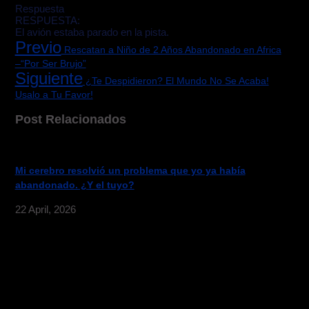
Respuesta
RESPUESTA:
El avión estaba parado en la pista.
Previo
Rescatan a Niño de 2 Años Abandonado en Africa
–“Por Ser Brujo”
Siguiente
¿Te Despidieron? El Mundo No Se Acaba!
Usalo a Tu Favor!
Post Relacionados
Mi cerebro resolvió un problema que yo ya había
abandonado. ¿Y el tuyo?
22 April, 2026