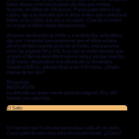
había dejado, entre las páginas del libro que estaba
leyendo, un billete de 100 pesos. Preocupado llamó a su
casa y dijo a la doncella que le diese el libro que contenía el
billete, a su chófer, que iría a recogerlo. Cuando el chófer
se lo trajo el billete había desaparecido.
Al tomar declaración al chófer y a la doncella, esta última
dijo que comprobó personalmente que el billete estaba
dentro del libro cuando se lo dio al chófer, precisamente
entre las páginas 99 y 100. A su vez el chófer declaró que
al darle el libro la doncella él miró el reloj y vio que eran las
9:30 horas, dirigiéndose a la oficina del sr. fernández,
situada a 500 m., adonde llegó a las 9:45 horas. ¿Quién
miente de los dos?
Respuesta
RESPUESTA
La doncella es quien miente pues las páginas 99 y 100
forman una sola hoja.
El Salto
Un hombre que no llevaba paracaídas saltó de un avión.
Cayó sobre terreno duro pero no resultó herido. ¿Cómo?