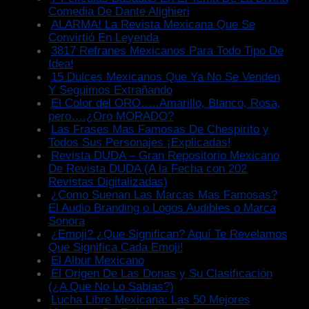
Comedia De Dante Alighieri
ALARMA! La Revista Mexicana Que Se
Convirtió En Leyenda
3817 Refranes Mexicanos Para Todo Tipo De
Idea!
15 Dulces Mexicanos Que Ya No Se Venden
Y Seguimos Extrañando
El Color del ORO…..Amarillo, Blanco, Rosa,
pero….¿Oro MORADO?
Las Frases Mas Famosas De Chespirito y
Todos Sus Personajes ¡Explicadas!
Revista DUDA – Gran Repositorio Mexicano
De Revista DUDA (A la Fecha con 202
Revistas Digitalizadas)
¿Como Suenan Las Marcas Mas Famosas?
El Audio Branding o Logos Audibles o Marca
Sonora
¿Emoji? ¿Que Significan? Aquí Te Revelamos
Que Significa Cada Emoji!
El Albur Mexicano
El Origen De Las Donas y Su Clasificación
(¿A Que No Lo Sabias?)
Lucha Libre Mexicana: Las 50 Mejores