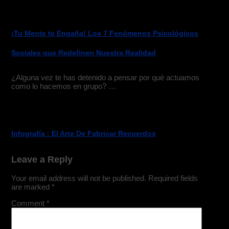
¡Tu Mente te Engaña! Los 7 Fenómenos Psicológicos
Sociales que Redefinen Nuestra Realidad
¿Alguna vez te has detenido a pensar por qué actuamos
como lo hacemos en grupo? …
Infografía : El Arte De Fabricar Recuerdos
Leave a Reply
Your email address will not be published.
Required fields
are marked
*
Comment
*