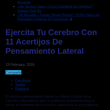
Moneda!
¿De Verdad Sabes Cómo Cepillarte los Dientes?
Seguro Que No
¿Mi Abuelita y Papás Tenían Razón? 🤔 Por Qué Los
Remedios Caseros SÍ Funcionan 🍵
Ejercita Tu Cerebro Con
11 Acertijos De
Pensamiento Lateral
19 February, 2016
Compartir
Facebook
Twitter
Pinterest
El término pensamiento lateral se refiere a todos esos
caminos alternativos que no estamos acostumbrados a
tomar al momento de encontrar soluciones a un problema.