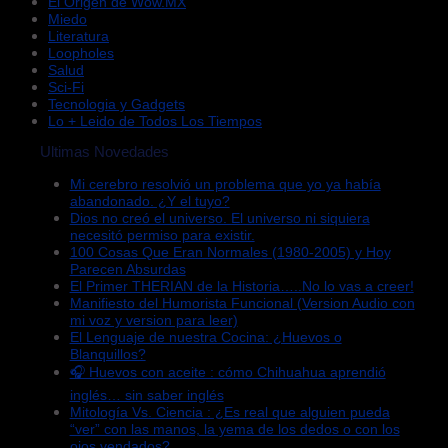
El Origen de Wow.MX
Miedo
Literatura
Loopholes
Salud
Sci-Fi
Tecnologia y Gadgets
Lo + Leido de Todos Los Tiempos
Ultimas Novedades
Mi cerebro resolvió un problema que yo ya había
abandonado. ¿Y el tuyo?
Dios no creó el universo. El universo ni siquiera
necesitó permiso para existir.
100 Cosas Que Eran Normales (1980-2005) y Hoy
Parecen Absurdas
El Primer THERIAN de la Historia…..No lo vas a creer!
Manifiesto del Humorista Funcional (Version Audio con
mi voz y version para leer)
El Lenguaje de nuestra Cocina: ¿Huevos o
Blanquillos?
🎧 Huevos con aceite : cómo Chihuahua aprendió
inglés… sin saber inglés
Mitología Vs. Ciencia : ¿Es real que alguien pueda
“ver” con las manos, la yema de los dedos o con los
ojos vendados?