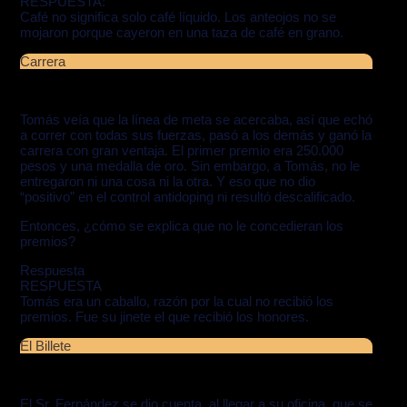
RESPUESTA:
Café no significa solo café líquido. Los anteojos no se
mojaron porque cayeron en una taza de café en grano.
Carrera
Tomás veía que la línea de meta se acercaba, así que echó
a correr con todas sus fuerzas, pasó a los demás y ganó la
carrera con gran ventaja. El primer premio era 250.000
pesos y una medalla de oro. Sin embargo, a Tomás, no le
entregaron ni una cosa ni la otra. Y eso que no dio
“positivo” en el control antidoping ni resultó descalificado.
Entonces, ¿cómo se explica que no le concedieran los
premios?
Respuesta
RESPUESTA
Tomás era un caballo, razón por la cual no recibió los
premios. Fue su jinete el que recibió los honores.
El Billete
El Sr. Fernández se dio cuenta, al llegar a su oficina, que se