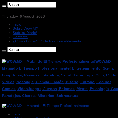
Thursday, 6 August, 2026
Inicio
Sobre Wow.MX
Sudoku Diario!
Contacto
¿Como Podar? Poda Responsablemente!
WOW.MX –
Matando El Tiempo Profesionalmente! Entretenimiento, Sci-Fi,
LoopHoles, Reseñas, Literatura, Salud, Tecnologia, Ocio, Picdu
Videos, Nostalgia, Ciencia Ficción, Bizarro, Extraño, Locuras,
Comics, VideoJuegos, Juegos, Enigmas, Mente, Psicología, Gam
Paradojas, Ciencia, Misterios, Sobrenatural
Inicio