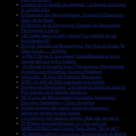
La base de tu botella de refresco: La disputa legal que
lo cambió todo
El Espectro del Héroe Invisible: Cuando la Esperanza
Nace de la Nada
El Secreto de la Conciencia: Cuando los Recuerdos
Pertenecen a Otros
¿El inglés tiene un lado oscuro? La trampa de los
homógrafos 🤯
El Gran Secreto de Buscaminas: Por Qué el Juego Te
Deja Ganar……al Inicio
¡¿PNL? No es lo que crees! Desmitificando el truco
mental del que todos hablan
¡Tu Mente te Engaña! Los 7 Fenómenos Psicológicos
Sociales que Redefinen Nuestra Realidad
Infografía : El Arte De Fabricar Recuerdos
2025: Un Año de Efervescencia Innovadora
Domina tus Emociones: Los Secretos Estoicos para la
Paz Interior en el Mundo Moderno
34 Trucos de Manipulación Inmorales Expuestos:
Ejemplos Detallados y Cómo Evitarlos
El arte perdido del sueño: cómo los humanos
olvidaron dormir en dos turnos
Los peligros del espacio abierto: Más allá del vacío
El “Efecto Dunning-Krugger” o ¿Por qué Los
SABELOTODO Les Cuesta Tanto Decir “No lo sé”?
¡El Sentido Común y la Lógica: Dos Caras de la Misma