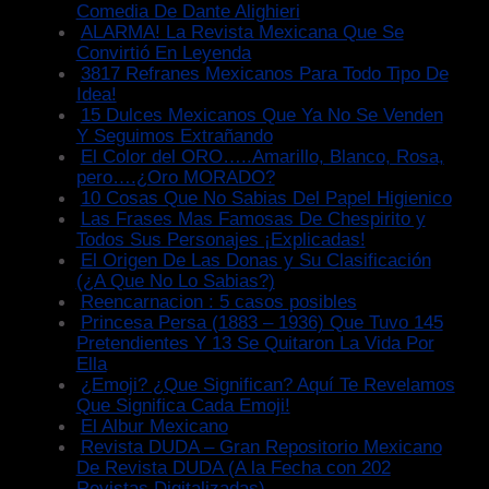
Comedia De Dante Alighieri
ALARMA! La Revista Mexicana Que Se
Convirtió En Leyenda
3817 Refranes Mexicanos Para Todo Tipo De
Idea!
15 Dulces Mexicanos Que Ya No Se Venden
Y Seguimos Extrañando
El Color del ORO…..Amarillo, Blanco, Rosa,
pero….¿Oro MORADO?
10 Cosas Que No Sabias Del Papel Higienico
Las Frases Mas Famosas De Chespirito y
Todos Sus Personajes ¡Explicadas!
El Origen De Las Donas y Su Clasificación
(¿A Que No Lo Sabias?)
Reencarnacion : 5 casos posibles
Princesa Persa (1883 – 1936) Que Tuvo 145
Pretendientes Y 13 Se Quitaron La Vida Por
Ella
¿Emoji? ¿Que Significan? Aquí Te Revelamos
Que Significa Cada Emoji!
El Albur Mexicano
Revista DUDA – Gran Repositorio Mexicano
De Revista DUDA (A la Fecha con 202
Revistas Digitalizadas)