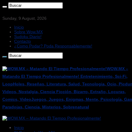
Sunday, 9 August, 2026
Inicio
Sobre Wow.MX
Sudoku Diario!
Contacto
¿Como Podar? Poda Responsablemente!
WOW.MX –
Matando El Tiempo Profesionalmente! Entretenimiento, Sci-Fi,
LoopHoles, Reseñas, Literatura, Salud, Tecnologia, Ocio, Picdu
Videos, Nostalgia, Ciencia Ficción, Bizarro, Extraño, Locuras,
Comics, VideoJuegos, Juegos, Enigmas, Mente, Psicología, Gam
Paradojas, Ciencia, Misterios, Sobrenatural
Inicio