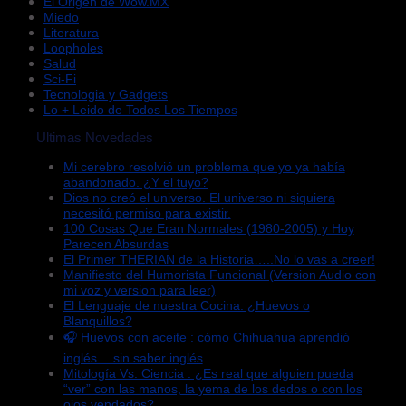
El Origen de Wow.MX
Miedo
Literatura
Loopholes
Salud
Sci-Fi
Tecnologia y Gadgets
Lo + Leido de Todos Los Tiempos
Ultimas Novedades
Mi cerebro resolvió un problema que yo ya había
abandonado. ¿Y el tuyo?
Dios no creó el universo. El universo ni siquiera
necesitó permiso para existir.
100 Cosas Que Eran Normales (1980-2005) y Hoy
Parecen Absurdas
El Primer THERIAN de la Historia…..No lo vas a creer!
Manifiesto del Humorista Funcional (Version Audio con
mi voz y version para leer)
El Lenguaje de nuestra Cocina: ¿Huevos o
Blanquillos?
🎧 Huevos con aceite : cómo Chihuahua aprendió
inglés… sin saber inglés
Mitología Vs. Ciencia : ¿Es real que alguien pueda
“ver” con las manos, la yema de los dedos o con los
ojos vendados?