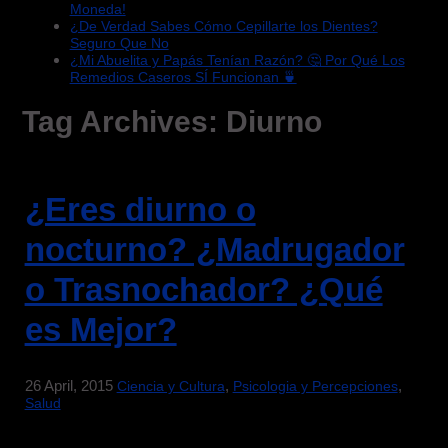
Moneda!
¿De Verdad Sabes Cómo Cepillarte los Dientes?
Seguro Que No
¿Mi Abuelita y Papás Tenían Razón? 🤔 Por Qué Los
Remedios Caseros SÍ Funcionan 🍵
Tag Archives:
Diurno
¿Eres diurno o
nocturno? ¿Madrugador
o Trasnochador? ¿Qué
es Mejor?
26 April, 2015
,
,
Ciencia y Cultura
Psicologia y Percepciones
Salud