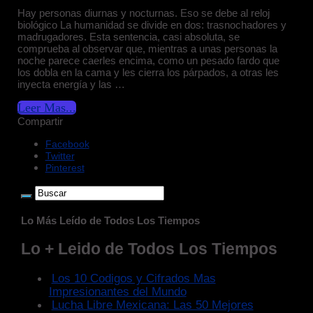
Hay personas diurnas y nocturnas. Eso se debe al reloj
biológico La humanidad se divide en dos: trasnochadores y
madrugadores. Esta sentencia, casi absoluta, se
comprueba al observar que, mientras a unas personas la
noche parece caerles encima, como un pesado fardo que
los dobla en la cama y les cierra los párpados, a otras les
inyecta energía y las …
Leer Mas...
Compartir
Facebook
Twitter
Pinterest
Lo Más Leído de Todos Los Tiempos
Lo + Leido de Todos Los Tiempos
Los 10 Codigos y Cifrados Mas
Impresionantes del Mundo
Lucha Libre Mexicana: Las 50 Mejores