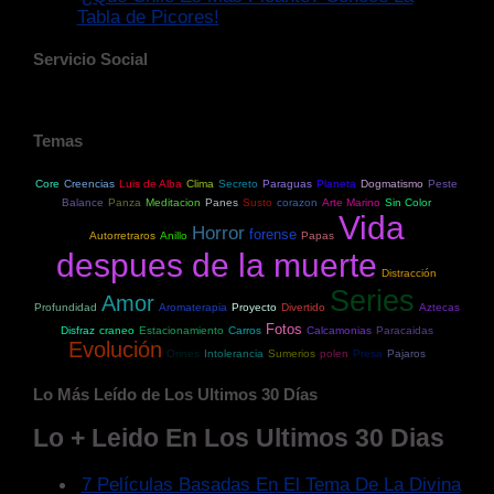
Tabla de Picores!
Servicio Social
Temas
Core
Creencias
Luis de Alba
Clima
Secreto
Paraguas
Planeta
Dogmatismo
Peste
Balance
Panza
Meditacion
Panes
Susto
corazon
Arte Marino
Sin Color
Vida
Horror
forense
Autorretraros
Anillo
Papas
despues de la muerte
Distracción
Series
Amor
Profundidad
Aromaterapia
Proyecto
Divertido
Aztecas
Fotos
Disfraz
craneo
Estacionamiento
Carros
Calcamonias
Paracaidas
Evolución
Orines
Intolerancia
Sumerios
polen
Presa
Pajaros
Lo Más Leído de Los Ultimos 30 Días
Lo + Leido En Los Ultimos 30 Dias
7 Películas Basadas En El Tema De La Divina