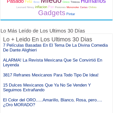
Miedo
Humanos
Pasado
Feliz
Beso
Cinico
Tristeza
inflacion
Pan
Leonard Nimoy
Protones
Mononoke
Cartas
Chihiro
Gadgets
Pintar
Lo Más Leído de Los Ultimos 30 Días
Lo + Leido En Los Ultimos 30 Dias
7 Películas Basadas En El Tema De La Divina Comedia
De Dante Alighieri
ALARMA! La Revista Mexicana Que Se Convirtió En
Leyenda
3817 Refranes Mexicanos Para Todo Tipo De Idea!
15 Dulces Mexicanos Que Ya No Se Venden Y
Seguimos Extrañando
El Color del ORO…..Amarillo, Blanco, Rosa, pero….
¿Oro MORADO?