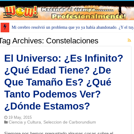
Mi cerebro resolvió un problema que yo ya había abandonado. ¿Y el tu
Tag Archives:
Constelaciones
El Universo: ¿Es Infinito?
¿Qué Edad Tiene? ¿De
Que Tamaño Es? ¿Qué
Tanto Podemos Ver?
¿Dónde Estamos?
19 May, 2015
Ciencia y Cultura
Seleccion de Carborundium
,
Siempre nos hemos preguntado algunas cosas sobre el