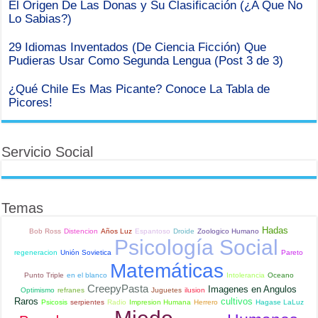
El Origen De Las Donas y Su Clasificación (¿A Que No
Lo Sabias?)
29 Idiomas Inventados (De Ciencia Ficción) Que
Pudieras Usar Como Segunda Lengua (Post 3 de 3)
¿Qué Chile Es Mas Picante? Conoce La Tabla de
Picores!
Servicio Social
Temas
Hadas
Bob Ross
Distencion
Años Luz
Espantoso
Droide
Zoologico Humano
Psicología Social
regeneracion
Unión Sovietica
Pareto
Matemáticas
Punto Triple
en el blanco
Intolerancia
Oceano
CreepyPasta
Imagenes en Angulos
Optimismo
refranes
Juguetes
ilusion
Raros
cultivos
Psicosis
serpientes
Radio
Impresion Humana
Herrero
Hagase LaLuz