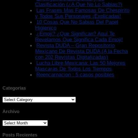
Clasificación (¿A Que No Lo Sabias?)
Las Frases Mas Famosas De Chespirito
y Todos Sus Personajes ¡Explicadas!
10 Cosas Que No Sabias Del Papel
Higienico
¿Emoji? ¿Que Significan? Aquí Te
Revelamos Que Significa Cada Emoji!
Revista DUDA – Gran Repositorio
Mexicano De Revista DUDA (A la Fecha
con 202 Revistas Digitalizadas)
Lucha Libre Mexicana: Las 50 Mejores
Mascaras De Todos Los Tiempos
Reencarnacion : 5 casos posibles
Categorias
Categorias
Archivo
Archivo
Posts Recientes