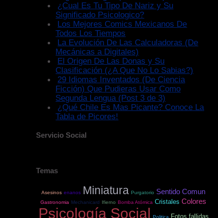
¿Cual Es Tu Tipo De Nariz y Su
Significado Psicologico?
Los Mejores Comics Mexicanos De
Todos Los Tiempos
La Evolución De Las Calculadoras (De
Mecánicas a Digitales)
El Origen De Las Donas y Su
Clasificación (¿A Que No Lo Sabias?)
29 Idiomas Inventados (De Ciencia
Ficción) Que Pudieras Usar Como
Segunda Lengua (Post 3 de 3)
¿Qué Chile Es Mas Picante? Conoce La
Tabla de Picores!
Servicio Social
Temas
Miniatura
Sentido Comun
Asesinos
enanos
Purgatorio
Colores
Cristales
Gastronomia
Mechanicard
Ifierno
Bomba Atómica
Psicología Social
Fotos fallidas
Politica