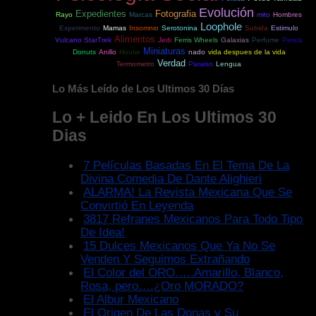
Evolución
Expedientes
Fotografia
Rayo
Marcas
mito
Hombres
Loophole
Experimento
Mamas
Insomnio
Serotonina
Subida
Estimulo
Alimentos
Vulcano StarTrek
Jedi
Ferris Wheels
Galaxias
Perfume
Persia
Miniaturas
Donuts
Anillo
House
nado
vida despues de la vida
Verdad
Termometro
Paraiso
Lengua
Lo Más Leído de Los Ultimos 30 Días
Lo + Leido En Los Ultimos 30
Dias
7 Películas Basadas En El Tema De La
Divina Comedia De Dante Alighieri
ALARMA! La Revista Mexicana Que Se
Convirtió En Leyenda
3817 Refranes Mexicanos Para Todo Tipo
De Idea!
15 Dulces Mexicanos Que Ya No Se
Venden Y Seguimos Extrañando
El Color del ORO…..Amarillo, Blanco,
Rosa, pero….¿Oro MORADO?
El Albur Mexicano
El Origen De Las Donas y Su