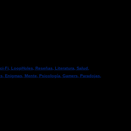
-Fi, LoopHoles, Reseñas, Literatura, Salud,
os, Enigmas, Mente, Psicología, Gamers, Paradojas,