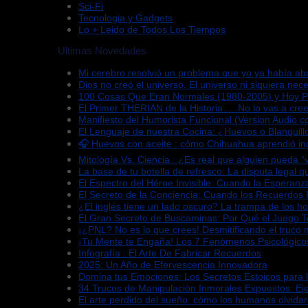
Sci-Fi
Tecnologia y Gadgets
Lo + Leido de Todos Los Tiempos
Ultimas Novedades
Mi cerebro resolvió un problema que yo ya había a
Dios no creó el universo. El universo ni siquiera nece
100 Cosas Que Eran Normales (1980-2005) y Hoy 
El Primer THERIAN de la Historia…..No lo vas a cree
Manifiesto del Humorista Funcional (Version Audio co
El Lenguaje de nuestra Cocina: ¿Huevos o Blanquill
🎧 Huevos con aceite : cómo Chihuahua aprendió in
Mitología Vs. Ciencia : ¿Es real que alguien pueda 
La base de tu botella de refresco: La disputa legal 
El Espectro del Héroe Invisible: Cuando la Esperan
El Secreto de la Conciencia: Cuando los Recuerdos
¿El inglés tiene un lado oscuro? La trampa de los h
El Gran Secreto de Buscaminas: Por Qué el Juego 
¡¿PNL? No es lo que crees! Desmitificando el truco 
¡Tu Mente te Engaña! Los 7 Fenómenos Psicológico
Infografía : El Arte De Fabricar Recuerdos
2025: Un Año de Efervescencia Innovadora
Domina tus Emociones: Los Secretos Estoicos para 
34 Trucos de Manipulación Inmorales Expuestos: Ej
El arte perdido del sueño: cómo los humanos olvida