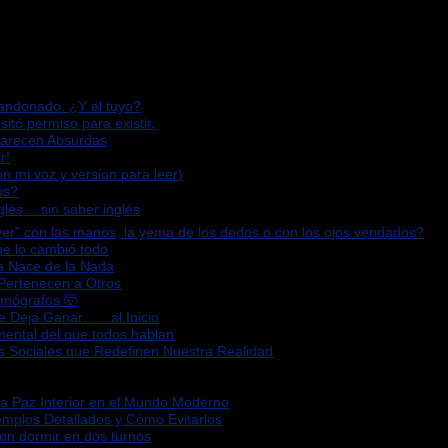
bandonado. ¿Y el tuyo?
sitó permiso para existir.
Parecen Absurdas
r!
n mi voz y version para leer)
os?
glés… sin saber inglés
“ver” con las manos, la yema de los dedos o con los ojos vendados?
que lo cambió todo
za Nace de la Nada
 Pertenecen a Otros
omógrafos 🤯
Te Deja Ganar……al Inicio
mental del que todos hablan
s Sociales que Redefinen Nuestra Realidad
la Paz Interior en el Mundo Moderno
emplos Detallados y Cómo Evitarlos
ron dormir en dos turnos