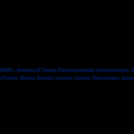
W.MX – Matando El Tiempo Profesionalmente! Entretenimiento, Sci
a Ficción, Bizarro, Extraño, Locuras, Comics, VideoJuegos, Jueg