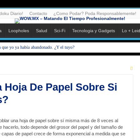
doku Diario!
Contacto
¿Como Podar? Poda Responsablemente!
a
Loopholes
Salud
Sci-Fi
Tecnologia y Gadgets
Lo + Lei
a que yo ya había abandonado. ¿Y el tuyo?
erso ni siquiera necesitó permiso para existir.
1980-2005) y Hoy Parecen Absurdas
ria…..No lo vas a creer!
 Hoja De Papel Sobre Si
nal (Version Audio con mi voz y version para leer)
s?
¿Huevos o Blanquillos?
ihuahua aprendió inglés… sin saber inglés
l que alguien pueda “ver” con las manos, la yema de los dedos o con los ojos v
doblar una hoja de papel sobre sí misma más de 8 veces al
e hacerlo, todo depende del grosor del papel y del tamaño de
o: La disputa legal que lo cambió todo
 capas de papel crece de forma exponencial a medida que se
: Cuando la Esperanza Nace de la Nada