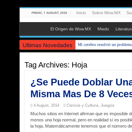
Inicio
Sobre Wow.MX
Su
FRIDAY, 7 AUGUST, 2026
El Origen de Wow.MX
Miedo
Literatur
Ultimas Novedades
Mi cerebro resolvió un problem
Dios no creó el universo. El univ
Tag Archives:
Hoja
100 Cosas Que Eran Normales (
El Primer THERIAN de la Histo
¿Se Puede Doblar Una
Manifiesto del Humorista Funcio
Misma Mas De 8 Vece
El Lenguaje de nuestra Cocina: 
🎧 Huevos con aceite : cómo Ch
Ciencia y Cultura
Juegos
4 August, 2014
,
Mitología Vs. Ciencia : ¿Es rea
Muchos sitios en Internet afirman que es imposible 
menos una hoja normal, pero en realidad sí es posibl
La base de tu botella de refresc
la hoja. Matemáticamente tenemos que el número de
El Espectro del Héroe Invisible