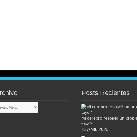
rchivo
Posts Recientes
chivo
Mi cerebro resolvió un prob
tuyo?
22 April, 2026