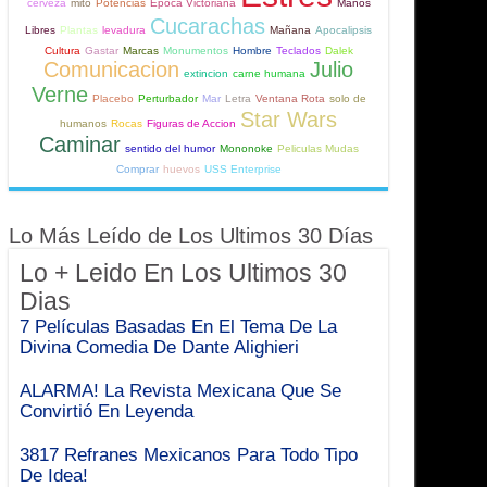
cerveza
mito
Potencias
Epoca Victoriana
Manos
Cucarachas
Libres
Plantas
levadura
Mañana
Apocalipsis
Cultura
Gastar
Marcas
Monumentos
Hombre
Teclados
Dalek
Comunicacion
Julio
extincion
carne humana
Verne
Placebo
Perturbador
Mar
Letra
Ventana Rota
solo de
Star Wars
humanos
Rocas
Figuras de Accion
Caminar
sentido del humor
Mononoke
Peliculas Mudas
Comprar
huevos
USS Enterprise
Lo Más Leído de Los Ultimos 30 Días
Lo + Leido En Los Ultimos 30
Dias
7 Películas Basadas En El Tema De La
Divina Comedia De Dante Alighieri
ALARMA! La Revista Mexicana Que Se
Convirtió En Leyenda
3817 Refranes Mexicanos Para Todo Tipo
De Idea!