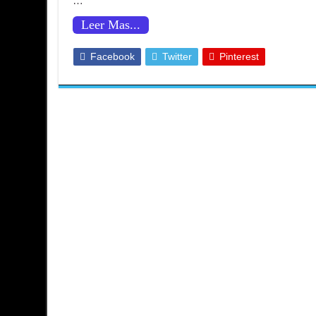
…
El Secreto de la Conciencia: Cu
Leer Mas...
¿El inglés tiene un lado oscuro
Facebook
Twitter
Pinterest
El Gran Secreto de Buscaminas
¡¿PNL? No es lo que crees! Desm
¡Tu Mente te Engaña! Los 7 Fen
Infografía : El Arte De Fabrica
2025: Un Año de Efervescencia
Domina tus Emociones: Los Secr
34 Trucos de Manipulación Inmo
El arte perdido del sueño: cómo
Los peligros del espacio abierto:
El “Efecto Dunning-Krugger” 
¡El Sentido Común y la Lógica
¿De Verdad Sabes Cómo Cepilla