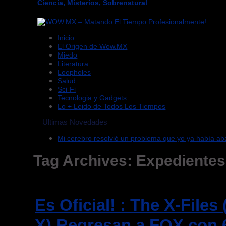
Ciencia, Misterios, Sobrenatural
Inicio
El Origen de Wow.MX
Miedo
Literatura
Loopholes
Salud
Sci-Fi
Tecnologia y Gadgets
Lo + Leido de Todos Los Tiempos
Ultimas Novedades
Mi cerebro resolvió un problema que yo ya había a
Tag Archives:
Expedientes
Es Oficial! : The X-File
X) Regresan a FOX con 