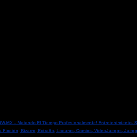
W.MX – Matando El Tiempo Profesionalmente! Entretenimiento, Sci
a Ficción, Bizarro, Extraño, Locuras, Comics, VideoJuegos, Jueg