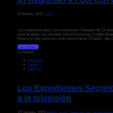
24 March, 2015
Sci-Fi
La verdad está aquí, y es asombroso: Después de 13 años 
serie limitada. Las estrellas David Duchovny y Gillian And
Pienso en ello como un corte comercial de 13 años”, dijo 
Leer Mas...
Compartir
Facebook
Twitter
Pinterest
Los Expedientes Secreto
a la televisión
20 January, 2015
,
,
Miedo
Sci-Fi
Seleccion de Carborundiu