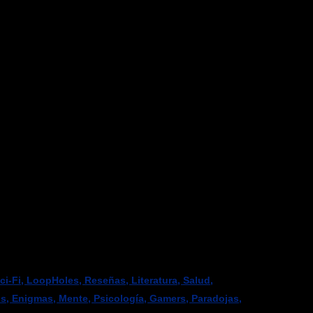
-Fi, LoopHoles, Reseñas, Literatura, Salud,
os, Enigmas, Mente, Psicología, Gamers, Paradojas,