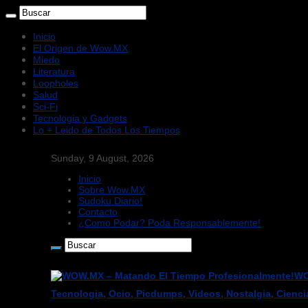
Inicio
El Origen de Wow.MX
Miedo
Literatura
Loopholes
Salud
Sci-Fi
Tecnologia y Gadgets
Lo + Leido de Todos Los Tiempos
Sunday, 9 August, 2026
Inicio
Sobre Wow.MX
Sudoku Diario!
Contacto
¿Como Podar? Poda Responsablemente!
WO
Tecnologia, Ocio, Picdumps, Videos, Nostalgia, Cienci