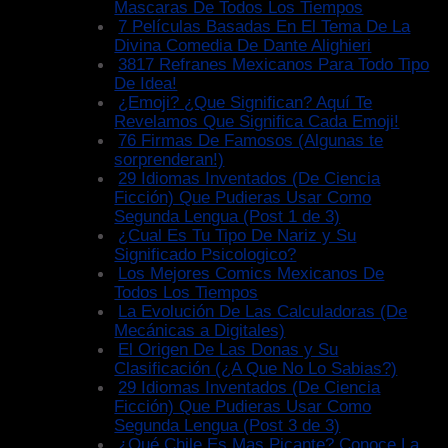
Mascaras De Todos Los Tiempos
7 Películas Basadas En El Tema De La
Divina Comedia De Dante Alighieri
3817 Refranes Mexicanos Para Todo Tipo
De Idea!
¿Emoji? ¿Que Significan? Aquí Te
Revelamos Que Significa Cada Emoji!
76 Firmas De Famosos (Algunas te
sorprenderan!)
29 Idiomas Inventados (De Ciencia
Ficción) Que Pudieras Usar Como
Segunda Lengua (Post 1 de 3)
¿Cual Es Tu Tipo De Nariz y Su
Significado Psicologico?
Los Mejores Comics Mexicanos De
Todos Los Tiempos
La Evolución De Las Calculadoras (De
Mecánicas a Digitales)
El Origen De Las Donas y Su
Clasificación (¿A Que No Lo Sabias?)
29 Idiomas Inventados (De Ciencia
Ficción) Que Pudieras Usar Como
Segunda Lengua (Post 3 de 3)
¿Qué Chile Es Mas Picante? Conoce La