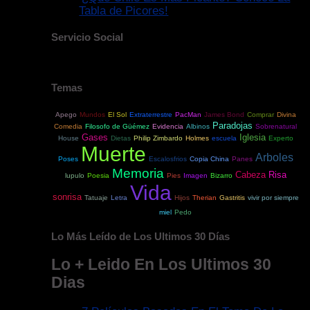
Tabla de Picores!
Servicio Social
Temas
Apego
Mundos
El Sol
Extraterrestre
PacMan
James Bond
Comprar
Divina
Paradojas
Comedia
Filosofo de Güémez
Evidencia
Albinos
Sobrenatural
Gases
Iglesia
House
Dietas
Philip Zimbardo
Holmes
escuela
Experto
Muerte
Arboles
Poses
Escalosfrios
Copia China
Panes
Memoria
Cabeza
Risa
lupulo
Poesia
Pies
Imagen
Bizarro
Vida
sonrisa
Tatuaje
Letra
Hijos
Therian
Gastritis
vivir por siempre
miel
Pedo
Lo Más Leído de Los Ultimos 30 Días
Lo + Leido En Los Ultimos 30
Dias