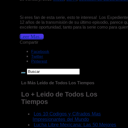
Si eres fan de esta serie, esto te interesa! Los Expedien
12 años de la transmisión de su último episodio, parece q
excelente oportunidad, tanto para la serie como para quie
Leer Mas...
Compartir
Facebook
Twitter
Pinterest
Lo Más Leído de Todos Los Tiempos
Lo + Leido de Todos Los
Tiempos
Los 10 Codigos y Cifrados Mas
Impresionantes del Mundo
Lucha Libre Mexicana: Las 50 Mejores