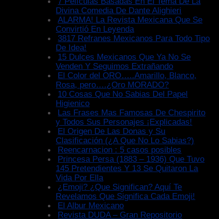
7 Películas Basadas En El Tema De La
Divina Comedia De Dante Alighieri
ALARMA! La Revista Mexicana Que Se
Convirtió En Leyenda
3817 Refranes Mexicanos Para Todo Tipo
De Idea!
15 Dulces Mexicanos Que Ya No Se
Venden Y Seguimos Extrañando
El Color del ORO…..Amarillo, Blanco,
Rosa, pero….¿Oro MORADO?
10 Cosas Que No Sabias Del Papel
Higienico
Las Frases Mas Famosas De Chespirito
y Todos Sus Personajes ¡Explicadas!
El Origen De Las Donas y Su
Clasificación (¿A Que No Lo Sabias?)
Reencarnacion : 5 casos posibles
Princesa Persa (1883 – 1936) Que Tuvo
145 Pretendientes Y 13 Se Quitaron La
Vida Por Ella
¿Emoji? ¿Que Significan? Aquí Te
Revelamos Que Significa Cada Emoji!
El Albur Mexicano
Revista DUDA – Gran Repositorio