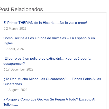
Post Relacionados
El Primer THERIAN de la Historia…..No lo vas a creer!
2 March, 2026
Como Decirle a Los Grupos de Animales – En Español y en
Ingles
7 April, 2024
¡El burro está en peligro de extinción!… ¿por qué podrían
desaparecer?
17 December, 2022
¿Te Dan Mucho Miedo Las Cucarachas? … Tienes Fobia A Las
Cucarachas…..
1 August, 2022
¿Porque y Como Los Geckos Se Pegan A Todo? Excepto Al
Teflon…..