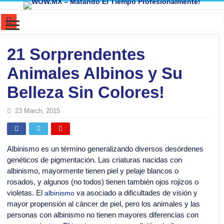
Mi cerebro resolvió un problema que yo ya había abandonado. ¿Y el tuyo?
21 Sorprendentes
Dios no creó el universo. El universo ni siquiera necesitó permiso para existir
Animales Albinos y Su
100 Cosas Que Eran Normales (1980-2005) y Hoy Parecen Absurdas
El Primer THERIAN de la Historia…..No lo vas a creer!
Belleza Sin Colores!
Manifiesto del Humorista Funcional (Version Audio con mi voz y version par
23 March, 2015
El Lenguaje de nuestra Cocina: ¿Huevos o Blanquillos?
🎧 Huevos con aceite : cómo Chihuahua aprendió inglés… sin saber inglés
Albinismo es un término generalizando diversos desórdenes
Mitología Vs. Ciencia : ¿Es real que alguien pueda “ver” con las manos, la y
genéticos de pigmentación. Las criaturas nacidas con
La base de tu botella de refresco: La disputa legal que lo cambió todo
albinismo, mayormente tienen piel y pelaje blancos o
rosados, y algunos (no todos) tienen también ojos rojizos o
El Espectro del Héroe Invisible: Cuando la Esperanza Nace de la Nada
violetas. El
va asociado a dificultades de visión y
albinismo
El Secreto de la Conciencia: Cuando los Recuerdos Pertenecen a Otros
mayor propensión al cáncer de piel, pero los animales y las
personas con albinismo no tienen mayores diferencias con
¿El inglés tiene un lado oscuro? La trampa de los homógrafos 🤯