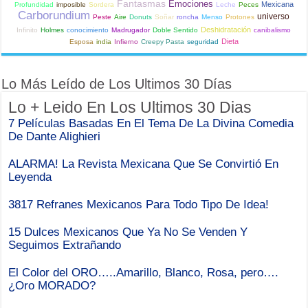
Fantasmas
Emociones
Mexicana
Profundidad
imposible
Sordera
Leche
Peces
Carborundium
universo
Peste
Aire
Donuts
Soñar
roncha
Menso
Protones
Deshidratación
Infinito
Holmes
conocimiento
Madrugador
Doble Sentido
canibalismo
Dieta
Esposa
india
Infierno
Creepy Pasta
seguridad
Lo Más Leído de Los Ultimos 30 Días
Lo + Leido En Los Ultimos 30 Dias
7 Películas Basadas En El Tema De La Divina Comedia
De Dante Alighieri
ALARMA! La Revista Mexicana Que Se Convirtió En
Leyenda
3817 Refranes Mexicanos Para Todo Tipo De Idea!
15 Dulces Mexicanos Que Ya No Se Venden Y
Seguimos Extrañando
El Color del ORO…..Amarillo, Blanco, Rosa, pero….
¿Oro MORADO?