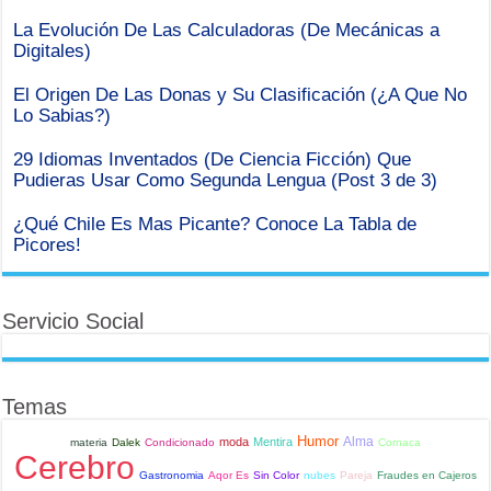
La Evolución De Las Calculadoras (De Mecánicas a
Digitales)
El Origen De Las Donas y Su Clasificación (¿A Que No
Lo Sabias?)
29 Idiomas Inventados (De Ciencia Ficción) Que
Pudieras Usar Como Segunda Lengua (Post 3 de 3)
¿Qué Chile Es Mas Picante? Conoce La Tabla de
Picores!
Servicio Social
Temas
Humor
Alma
moda
Mentira
materia
Dalek
Condicionado
Cornaca
Cerebro
Gastronomia
Aqor Es
Sin Color
nubes
Pareja
Fraudes en Cajeros