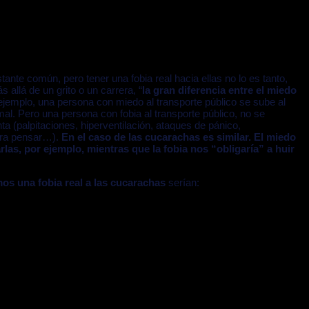
te común, pero tener una fobia real hacia ellas no lo es tanto,
allá de un grito o un carrera, “
la gran diferencia entre el miedo
 ejemplo, una persona con miedo al transporte público se sube al
l. Pero una persona con fobia al transporte público, no se
a (palpitaciones, hiperventilación, ataques de pánico,
para pensar…).
En el caso de las cucarachas es similar. El miedo
las, por ejemplo, mientras que la fobia nos “obligaría” a huir
mos una fobia real a las cucarachas
serían: