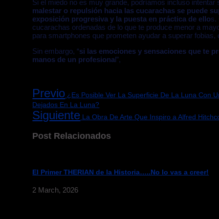
Si el miedo no es muy grande, podríamos incluso intentar s
malestar o repulsión hacia las cucarachas se puede su
exposición progresiva y la puesta en práctica de ello
s.
cucarachas ordenadas de lo que te produce menor a mayor
para smartphones que prometen ayudar a superar fobias,
Sin embargo, “
si las emociones y sensaciones que te p
manos de un profesiona
l”,
Previo
¿Es Posible Ver La Superficie De La Luna Con U
Dejados En La Luna?
Siguiente
La Obra De Arte Que Inspiro a Alfred Hitch
Post Relacionados
El Primer THERIAN de la Historia…..No lo vas a creer!
2 March, 2026