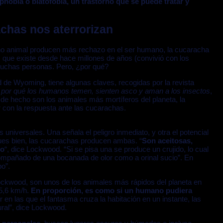
phobia o blatofobia, un trastorno que se puede tratar y
achas nos aterrorizan
ino animal producen más rechazo en el ser humano, la cucaracha
, que existe desde hace millones de años (convivió con los
chas personas. Pero, ¿por qué?
d de Wyoming, tiene algunas claves, recogidas por la revista
 por qué los humanos temen, sienten asco y aman a los insectos
,
de hecho son los animales más mortíferos del planeta, la
 con la respuesta ante las cucarachas.
niversales. Una señala el peligro inmediato, y otra el potencial
ues bien, las cucarachas producen ambas. “
Son aceitosas,
co
“, dice Lockwood. “Si se pisa una se produce un crujido, lo cual
mpañado de una bocanada de olor como a orinal sucio”. En
po”.
ckwood, son unos de los animales más rápidos del planeta en
5,6 km/h.
En proporción, es como si un humano pudiera
r en las que el fantasma cruza la habitación en un instante, las
ral”, dice Lockwood.