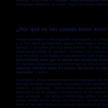
Además, estos insectos
invaden nuestros espacios más
transportan alérgenos. El miedo, según Lockwood, está en 
¿Por qué es tan común tener asco
Aunque provoquen cierta repulsión a tanta gente, lo cierto
y es muy difícil que trasmitan alguna enfermedad, y siemp
ejemplo, y no suelen provocar tanta aversión. Se trata, por
explica la psicologa “la repulsión o el miedo a las cucara
muy frecuente y que habita en prácticamente todo el plane
desarrollados dado que se asocia con elementos desa
de una fobia adquirida que poco tiene que ver con un peligr
especies similares como los monos. De hecho, en algun
cocinadas”,
explica.
Si no hemos tenido ninguna experiencia traumática con una
este tipo de fobias irracionales se produzcan por aprendi
conoces, en películas… tienen miedo a las cucarachas, es
potenciarse por las propias características de las cucara
volar, aceitosas… De hecho, el entomólogo Jeffrey Lockwoo
temen, sienten asco y aman a los insectos,
cree que ese m
terror en las que el fantasma cruza la habitación en un in