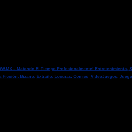
W.MX – Matando El Tiempo Profesionalmente! Entretenimiento, Sci
a Ficción, Bizarro, Extraño, Locuras, Comics, VideoJuegos, Jueg