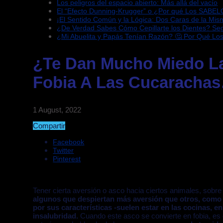
Los peligros del espacio abierto: Más allá del vacío
El “Efecto Dunning-Krugger” o ¿Por qué Los SABEL
¡El Sentido Común y la Lógica: Dos Caras de la Mi
¿De Verdad Sabes Cómo Cepillarte los Dientes? S
¿Mi Abuelita y Papás Tenían Razón? 🤔 Por Qué Lo
¿Te Dan Mucho Miedo L
Fobia A Las Cucarachas
1 August, 2022
Compartir
Facebook
Twitter
Pinterest
Tener cierta aversión o asco hacia ciertos animales, sobr
algunos que despiertan más aversión que otros, como 
por sus características -suelen estar en las cocinas, e
insalubridad.
Cuando este asco se convierte en fobia, es 