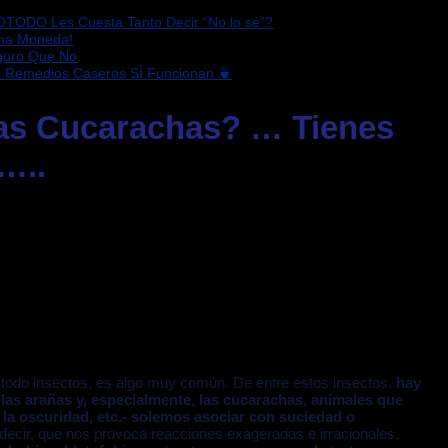
OTODO Les Cuesta Tanto Decir “No lo sé”?
sma Moneda!
eguro Que No
s Remedios Caseros SÍ Funcionan 🍵
as Cucarachas? … Tienes
…..
e todo insectos, es algo muy común. De entre estos insectos,
hay
las arañas y, especialmente, las cucarachas, animales que
n la oscuridad, etc.- solemos asociar con suciedad o
decir, que nos provoca reacciones exageradas e irracionales,