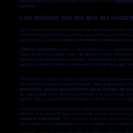
estaríamos hablando de lo que se conoce como
katsarida
superar.
Los motivos por los que las cucar
Si se hiciera una encuesta acerca de qué especies del re
estaría seguro entre las primeras posiciones. Este insecto
dinosaurios), produce
unas reacciones irracionales
en mu
Jeffrey Lockwood
, profesor de Ecología en la Universida
Time
. Este investigador, autor del libro
La mente infestada:
destaca que siendo los mosquitos más peligrosos, porque 
respuesta de los humanos ante ellos no tiene nada que ver
“El miedo y el asco son dos emociones negativas humanas u
de una enfermedad o contaminación”, afirma el experto. P
grasientas, rasgos que producen claras señales de as
es repugnante en sí mismo, y además eso suele estar aco
efecto, “las cucarachas almacenan ácido úrico en su cuer
Luego está su comportamiento. Las cucarachas, según Lo
relación a su tamaño. Las cucarachas pueden moverse a 
moverse a 321 km/h
. “Es como en esas películas de terro
cucarachas nos sobresaltan con su rapidez casi sobrenatu