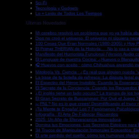
Sci-Fi
Tecnologia y Gadgets
Lo + Leido de Todos Los Tiempos
Ultimas Novedades
Mi cerebro resolvió un problema que yo ya había a
Dios no creó el universo. El universo ni siquiera nece
100 Cosas Que Eran Normales (1980-2005) y Hoy 
El Primer THERIAN de la Historia…..No lo vas a cree
Manifiesto del Humorista Funcional (Version Audio co
El Lenguaje de nuestra Cocina: ¿Huevos o Blanquill
🎧 Huevos con aceite : cómo Chihuahua aprendió in
Mitología Vs. Ciencia : ¿Es real que alguien pueda 
La base de tu botella de refresco: La disputa legal 
El Espectro del Héroe Invisible: Cuando la Esperan
El Secreto de la Conciencia: Cuando los Recuerdos
¿El inglés tiene un lado oscuro? La trampa de los h
El Gran Secreto de Buscaminas: Por Qué el Juego 
¡¿PNL? No es lo que crees! Desmitificando el truco 
¡Tu Mente te Engaña! Los 7 Fenómenos Psicológico
Infografía : El Arte De Fabricar Recuerdos
2025: Un Año de Efervescencia Innovadora
Domina tus Emociones: Los Secretos Estoicos para 
34 Trucos de Manipulación Inmorales Expuestos: Ej
El arte perdido del sueño: cómo los humanos olvida