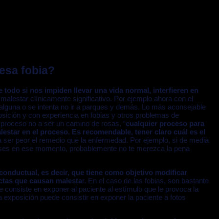
esa fobia?
 todo si nos impiden llevar una vida normal, interfieren en
malestar clínicamente significativo. Por ejemplo ahora con el
e alguna o se intenta no ir a parques y demás. Lo más aconsejable
osición y con experiencia en fobias y otros problemas de
 proceso no a ser un camino de rosas, “
cualquier proceso para
lestar en el proceso. Es recomendable, tener claro cuál es el
a ser peor el remedio que la enfermedad. Por ejemplo, si de media
ases en ese momento, probablemente no te merezca la pena
 conductual, es decir, que tiene como objetivo modificar
ctas que causan malesta
r. En el caso de las fobias, son bastante
ue consiste en exponer al paciente al estímulo que le provoca la
a exposición puede consistir en exponer la paciente a fotos