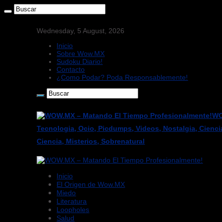
Wednesday, 5 August, 2026
Inicio
Sobre Wow.MX
Sudoku Diario!
Contacto
¿Como Podar? Poda Responsablemente!
WO
Tecnologia, Ocio, Picdumps, Videos, Nostalgia, Cienci
Ciencia, Misterios, Sobrenatural
Inicio
El Origen de Wow.MX
Miedo
Literatura
Loopholes
Salud