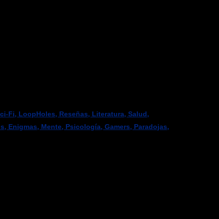
-Fi, LoopHoles, Reseñas, Literatura, Salud,
os, Enigmas, Mente, Psicología, Gamers, Paradojas,