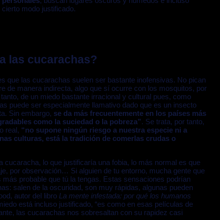
 personales
, buscan lugares oscuros y húmedos e incluso
cierto modo justificado.
 a las cucarachas?
 es que las cucarachas suelen ser bastante inofensivas. No pican
re de manera indirecta, algo que sí ocurre con los mosquitos, por
 tanto, de un miedo bastante irracional y cultural pues, como
chas puede ser especialmente llamativo dado que es un insecto
ta. Sin embargo,
se da más frecuentemente en los países más
gradables como la suciedad o la pobreza”
. Se trata, por tanto,
o real,
“no supone ningún riesgo a nuestra especie ni a
as culturas, está la tradición de comerlas crudas o
 cucaracha, lo que justificaría una fobia, lo más normal es que
zaje, por observación… Si alguien de tu entorno, mucha gente que
 más probable que tú la tengas. Estas sensaciones podrían
chas: salen de la oscuridad, son muy rápidas, algunas pueden
d, autor del libro
La mente infestada: por qué los humanos
iedo está incluso justificado, “es como en esas películas de
stante, las cucarachas nos sobresaltan con su rapidez casi