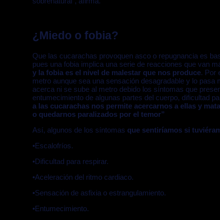
sobrenatural”, afirma.
¿Miedo o fobia?
Que las cucarachas provoquen asco o repugnancia es bastan
pues una fobia implica una serie de reacciones que van más 
y la fobia es el nivel de malestar que nos produce
. Por
metro aunque sea una sensación desagradable y lo pasa ma
acerca ni se sube al metro debido los síntomas que present
entumecimiento de algunas partes del cuerpo, dificultad 
a las cucarachas nos permite acercarnos a ellas y matar
o quedarnos paralizados por el temor”
Así, algunos de los síntomas
que sentiríamos si tuviéra
•Escalofríos.
•Dificultad para respirar.
•Aceleración del ritmo cardiaco.
•Sensación de asfixia o estrangulamiento.
•Entumecimiento.