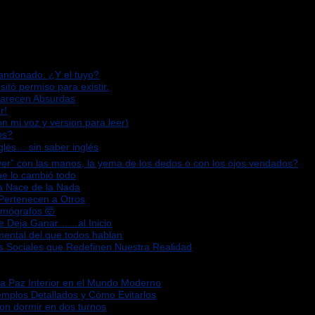
bandonado. ¿Y el tuyo?
sitó permiso para existir.
Parecen Absurdas
r!
n mi voz y version para leer)
os?
glés… sin saber inglés
“ver” con las manos, la yema de los dedos o con los ojos vendados?
que lo cambió todo
za Nace de la Nada
 Pertenecen a Otros
omógrafos 🤯
Te Deja Ganar……al Inicio
mental del que todos hablan
s Sociales que Redefinen Nuestra Realidad
la Paz Interior en el Mundo Moderno
emplos Detallados y Cómo Evitarlos
ron dormir en dos turnos