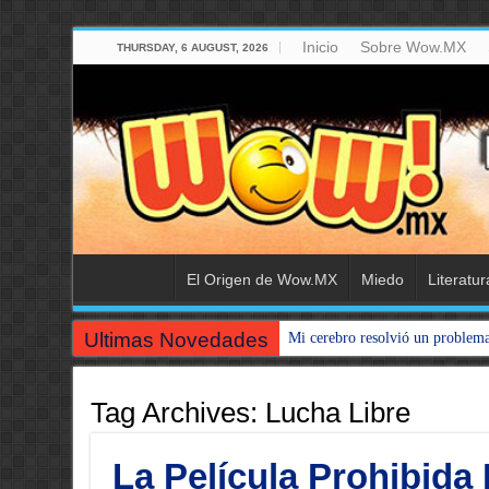
Inicio
Sobre Wow.MX
THURSDAY, 6 AUGUST, 2026
El Origen de Wow.MX
Miedo
Literatur
Ultimas Novedades
Mi cerebro resolvió un problem
Tag Archives:
Lucha Libre
La Película Prohibida 