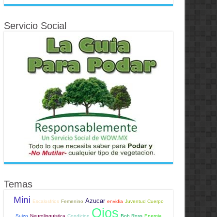
Servicio Social
Temas
Mini
Azucar
Escalosfrios
Femenino
envidia
Juventud Cuerpo
Ojos
Suizo
Neurolinguistica
Condicion
Bob Ross
Energia