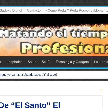
Sudoku Diario!
Contacto
¿Como Podar? Poda Responsablemente
a
Loopholes
Salud
Sci-Fi
Tecnologia y Gadgets
Lo + Lei
a que yo ya había abandonado. ¿Y el tuyo?
De “El Santo” El