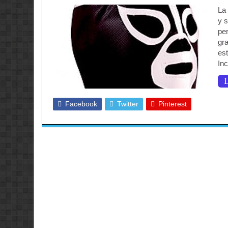
La
y s
pe
gra
es
Inc
L
Facebook
Twitter
Pinterest