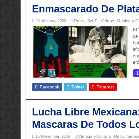
Enmascarado De Plat
Retro
Sci-Fi
Videos, Musica y C
23 January, 2020
,
,
El 
de 
hab
af
cu
eró
L
Facebook
Twitter
Pinterest
Lucha Libre Mexicana
Mascaras De Todos L
Ciencia y Cultura
Retro
Selec
15 November, 2016
,
,