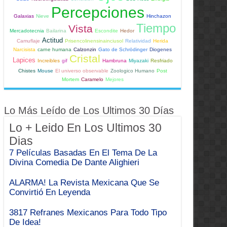
Percepciones
Galaxias
Nieve
Hinchazon
Tiempo
Vista
Mercadotecnia
Bailarina
Escondite
Hedor
Actitud
Camuflaje
Prisencolinensinainciusol
Relatividad
Herida
Narcisista
carne humana
Calzonzin
Gato de Schrödinger
Diogenes
Cristal
Lapices
Increibles
gif
Hambruna
Miyazaki
Resfriado
Chistes
Mouse
El universo observable
Zoologico Humano
Post
Mortem
Caramelo
Mejores
Lo Más Leído de Los Ultimos 30 Días
Lo + Leido En Los Ultimos 30
Dias
7 Películas Basadas En El Tema De La
Divina Comedia De Dante Alighieri
ALARMA! La Revista Mexicana Que Se
Convirtió En Leyenda
3817 Refranes Mexicanos Para Todo Tipo
De Idea!