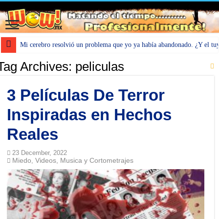
Mi cerebro resolvió un problema que yo ya había abandonado. ¿Y el tu
Tag Archives:
peliculas
3 Películas De Terror
Inspiradas en Hechos
Reales
23 December, 2022
Miedo
Videos, Musica y Cortometrajes
,