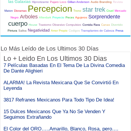
las Galaxias
Hipnotizante
Pajaro Loco
Gillian Anderson
Audio Branding
Revista
Percepcion
star trek
Maton
Dioramas
Trono
Cruel
Mercado
Arboles
Sorprendente
Negro
Afterdark
Proyecto
Peces
Agujeros
cuerpo
House
Trastorno Obsesivo Compulsivo
Comida Rara
Canas
Divertido
Negatividad
Pintura
Saliva
Amor Propio
Codigos
Transplantes de Cabeza
Presa
Lo Más Leído de Los Ultimos 30 Días
Lo + Leido En Los Ultimos 30 Dias
7 Películas Basadas En El Tema De La Divina Comedia
De Dante Alighieri
ALARMA! La Revista Mexicana Que Se Convirtió En
Leyenda
3817 Refranes Mexicanos Para Todo Tipo De Idea!
15 Dulces Mexicanos Que Ya No Se Venden Y
Seguimos Extrañando
El Color del ORO…..Amarillo, Blanco, Rosa, pero….