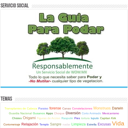
Servicio Social
Temas
Monstruos
forense
Darwin
Transplantes de Cabeza
Paraiso
Canas
Constelaciones
Diversión
Guardia Nacional
Gusanos
Apps
Choque
Corto Animado
Mexicanismo
Origami
Chistes
Figuras de Accion
Rasputin
Pies
tortura
lupulo
Capitan Kirk
Vida
Relajación
Sangre
Limpieza
Excusas
Cortometraje
Templo
nadar
Estrella