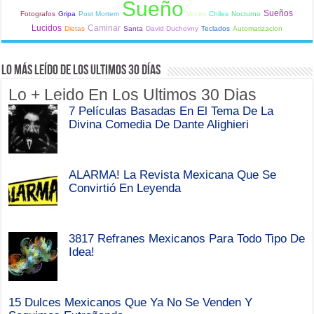
Sueño
Sueños
Fotografos
Gripa
Post Mortem
Voces
Chiles
Nocturno
Lucidos
Caminar
Dietas
Santa
David Duchovny
Teclados
Automatizacion
Lo Más Leído de Los Ultimos 30 Días
Lo + Leido En Los Ultimos 30 Dias
7 Películas Basadas En El Tema De La
Divina Comedia De Dante Alighieri
ALARMA! La Revista Mexicana Que Se
Convirtió En Leyenda
3817 Refranes Mexicanos Para Todo Tipo De
Idea!
15 Dulces Mexicanos Que Ya No Se Venden Y