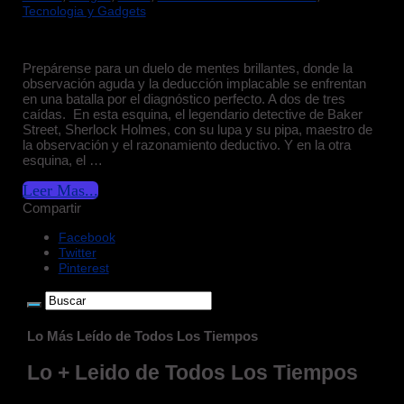
Tecnologia y Gadgets
Prepárense para un duelo de mentes brillantes, donde la
observación aguda y la deducción implacable se enfrentan
en una batalla por el diagnóstico perfecto. A dos de tres
caídas. En esta esquina, el legendario detective de Baker
Street, Sherlock Holmes, con su lupa y su pipa, maestro de
la observación y el razonamiento deductivo. Y en la otra
esquina, el …
Leer Mas...
Compartir
Facebook
Twitter
Pinterest
Lo Más Leído de Todos Los Tiempos
Lo + Leido de Todos Los Tiempos