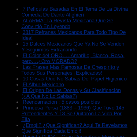
7 Películas Basadas En El Tema De La Divina
Comedia De Dante Alighieri
ALARMA! La Revista Mexicana Que Se
Convirtió En Leyenda
3817 Refranes Mexicanos Para Todo Tipo De
Idea!
15 Dulces Mexicanos Que Ya No Se Venden
Y Seguimos Extrañando
El Color del ORO…..Amarillo, Blanco, Rosa,
pero….¿Oro MORADO?
Las Frases Mas Famosas De Chespirito y
Todos Sus Personajes ¡Explicadas!
10 Cosas Que No Sabias Del Papel Higienico
El Albur Mexicano
El Origen De Las Donas y Su Clasificación
(¿A Que No Lo Sabias?)
Reencarnacion : 5 casos posibles
Princesa Persa (1883 – 1936) Que Tuvo 145
Pretendientes Y 13 Se Quitaron La Vida Por
Ella
¿Emoji? ¿Que Significan? Aquí Te Revelamos
Que Significa Cada Emoji!
Revista DUDA – Gran Repositorio Mexicano