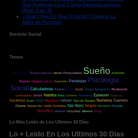
Que Pudieras Usar Como Segunda Lengua
(Post 3 de 3)
¿Qué Chile Es Mas Picante? Conoce La
Tabla de Picores!
Servicio Social
Temas
Sueño
Reposteria
Rompecabezas
viento
Personalidad
Androide
Psicología
Paradojas
Mujeres
Hagase LaLuz
Vegetales
Social
Calculadoras
Padres
Perro
Jardin
Grupo Sanguineo
Rembrandt
Habitos
Earworm
canibalismo
Droide
Brea
Cinismo
Anestesia
Estatuas
Numeros
Gamers
bacterias
celular
Suizo
R2D2
MacGyver
Tipo de Sangre
Star Wars
Sequia
Chisme
Distracción
Unión Sovietica
Nocturno
Estrella
Terrorifico
veneno
maquillaje
alberca
Emoji
Lo Más Leído de Los Ultimos 30 Días
Lo + Leido En Los Ultimos 30 Dias