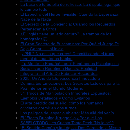
La base de tu botella de refresco: La disputa legal que
lo cambió todo
El Espectro del Héroe Invisible: Cuando la Esperanza
Nace de la Nada
El Secreto de la Conciencia: Cuando los Recuerdos
Pertenecen a Otros
¿El inglés tiene un lado oscuro? La trampa de los
homógrafos 🤯
El Gran Secreto de Buscaminas: Por Qué el Juego Te
Deja Ganar……al Inicio
¡¿PNL? No es lo que crees! Desmitificando el truco
mental del que todos hablan
¡Tu Mente te Engaña! Los 7 Fenómenos Psicológicos
Sociales que Redefinen Nuestra Realidad
Infografía : El Arte De Fabricar Recuerdos
2025: Un Año de Efervescencia Innovadora
Domina tus Emociones: Los Secretos Estoicos para la
Paz Interior en el Mundo Moderno
34 Trucos de Manipulación Inmorales Expuestos:
Ejemplos Detallados y Cómo Evitarlos
El arte perdido del sueño: cómo los humanos
olvidaron dormir en dos turnos
Los peligros del espacio abierto: Más allá del vacío
El “Efecto Dunning-Krugger” o ¿Por qué Los
SABELOTODO Les Cuesta Tanto Decir “No lo sé”?
¡El Sentido Común y la Lógica: Dos Caras de la Misma