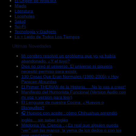
El Origen de Wow.MX
Miedo
Literatura
Loopholes
Salud
Sci-Fi
Tecnologia y Gadgets
Lo + Leido de Todos Los Tiempos
Ultimas Novedades
Mi cerebro resolvió un problema que yo ya había
abandonado. ¿Y el tuyo?
Dios no creó el universo. El universo ni siquiera
necesitó permiso para existir.
100 Cosas Que Eran Normales (1980-2005) y Hoy
Parecen Absurdas
El Primer THERIAN de la Historia…..No lo vas a creer!
Manifiesto del Humorista Funcional (Version Audio con
mi voz y version para leer)
El Lenguaje de nuestra Cocina: ¿Huevos o
Blanquillos?
🎧 Huevos con aceite : cómo Chihuahua aprendió
inglés… sin saber inglés
Mitología Vs. Ciencia : ¿Es real que alguien pueda
“ver” con las manos, la yema de los dedos o con los
ojos vendados?