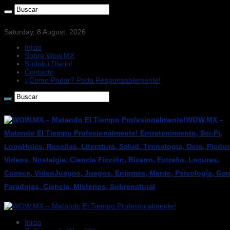
Saturday, 8 August, 2026
Inicio
Sobre Wow.MX
Sudoku Diario!
Contacto
¿Como Podar? Poda Responsablemente!
WOW.MX –
Matando El Tiempo Profesionalmente! Entretenimiento, Sci-Fi,
LoopHoles, Reseñas, Literatura, Salud, Tecnologia, Ocio, Picdu
Videos, Nostalgia, Ciencia Ficción, Bizarro, Extraño, Locuras,
Comics, VideoJuegos, Juegos, Enigmas, Mente, Psicología, Gam
Paradojas, Ciencia, Misterios, Sobrenatural
Inicio