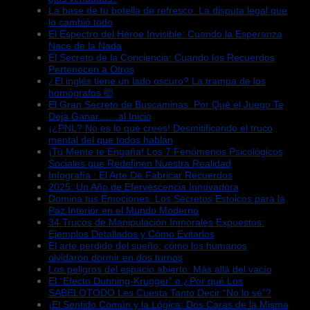
La base de tu botella de refresco: La disputa legal que
lo cambió todo
El Espectro del Héroe Invisible: Cuando la Esperanza
Nace de la Nada
El Secreto de la Conciencia: Cuando los Recuerdos
Pertenecen a Otros
¿El inglés tiene un lado oscuro? La trampa de los
homógrafos 🤯
El Gran Secreto de Buscaminas: Por Qué el Juego Te
Deja Ganar……al Inicio
¡¿PNL? No es lo que crees! Desmitificando el truco
mental del que todos hablan
¡Tu Mente te Engaña! Los 7 Fenómenos Psicológicos
Sociales que Redefinen Nuestra Realidad
Infografía : El Arte De Fabricar Recuerdos
2025: Un Año de Efervescencia Innovadora
Domina tus Emociones: Los Secretos Estoicos para la
Paz Interior en el Mundo Moderno
34 Trucos de Manipulación Inmorales Expuestos:
Ejemplos Detallados y Cómo Evitarlos
El arte perdido del sueño: cómo los humanos
olvidaron dormir en dos turnos
Los peligros del espacio abierto: Más allá del vacío
El “Efecto Dunning-Krugger” o ¿Por qué Los
SABELOTODO Les Cuesta Tanto Decir “No lo sé”?
¡El Sentido Común y la Lógica: Dos Caras de la Misma