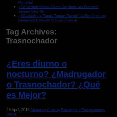
Moneda!
¿De Verdad Sabes Cómo Cepillarte los Dientes?
Seguro Que No
¿Mi Abuelita y Papás Tenían Razón? 🤔 Por Qué Los
Remedios Caseros SÍ Funcionan 🍵
Tag Archives:
Trasnochador
¿Eres diurno o
nocturno? ¿Madrugador
o Trasnochador? ¿Qué
es Mejor?
26 April, 2015
,
,
Ciencia y Cultura
Psicologia y Percepciones
Salud