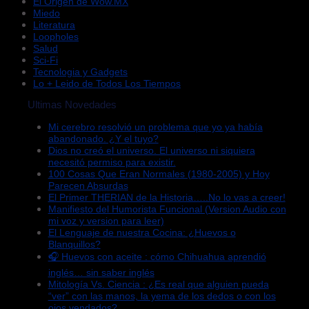
El Origen de Wow.MX
Miedo
Literatura
Loopholes
Salud
Sci-Fi
Tecnologia y Gadgets
Lo + Leido de Todos Los Tiempos
Ultimas Novedades
Mi cerebro resolvió un problema que yo ya había
abandonado. ¿Y el tuyo?
Dios no creó el universo. El universo ni siquiera
necesitó permiso para existir.
100 Cosas Que Eran Normales (1980-2005) y Hoy
Parecen Absurdas
El Primer THERIAN de la Historia…..No lo vas a creer!
Manifiesto del Humorista Funcional (Version Audio con
mi voz y version para leer)
El Lenguaje de nuestra Cocina: ¿Huevos o
Blanquillos?
🎧 Huevos con aceite : cómo Chihuahua aprendió
inglés… sin saber inglés
Mitología Vs. Ciencia : ¿Es real que alguien pueda
“ver” con las manos, la yema de los dedos o con los
ojos vendados?