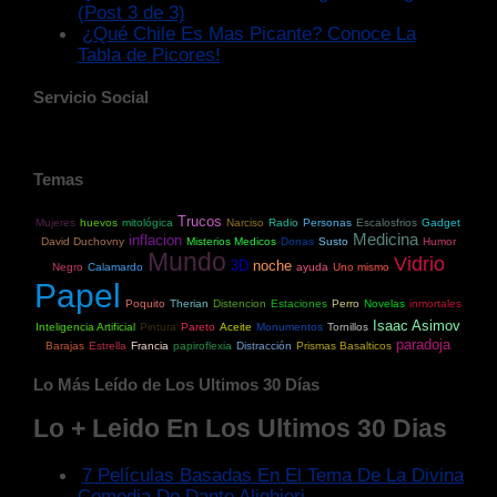
(Post 3 de 3)
¿Qué Chile Es Mas Picante? Conoce La
Tabla de Picores!
Servicio Social
Temas
Trucos
Mujeres
huevos
mitológica
Narciso
Radio
Personas
Escalosfrios
Gadget
Medicina
inflacion
David Duchovny
Misterios Medicos
Donas
Susto
Humor
Mundo
Vidrio
3D
noche
Negro
Calamardo
ayuda
Uno mismo
Papel
Poquito
Therian
Distencion
Estaciones
Perro
Novelas
inmortales
Isaac Asimov
Inteligencia Artificial
Pintura
Pareto
Aceite
Monumentos
Tornillos
paradoja
Barajas
Estrella
Francia
papiroflexia
Distracción
Prismas Basalticos
Lo Más Leído de Los Ultimos 30 Días
Lo + Leido En Los Ultimos 30 Dias
7 Películas Basadas En El Tema De La Divina
Comedia De Dante Alighieri