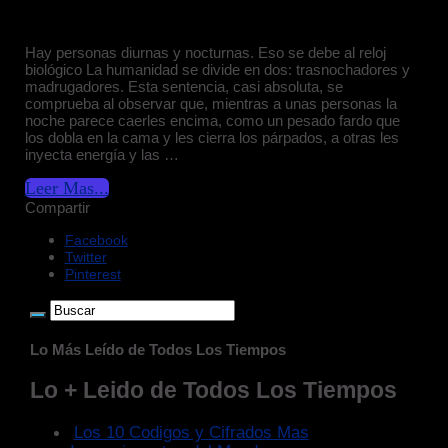
Hay personas diurnas y nocturnas. Eso se debe al reloj
biológico La humanidad se divide en dos: trasnochadores y
madrugadores. Esta sentencia, casi absoluta, se
comprueba al observar que, mientras a unas personas la
noche parece caerles encima, como un pesado fardo que
los dobla en la cama y les cierra los párpados, a otras les
inyecta energía y las …
Leer Mas...
Compartir
Facebook
Twitter
Pinterest
Lo Más Leído de Todos Los Tiempos
Lo + Leido de Todos Los Tiempos
Los 10 Codigos y Cifrados Mas