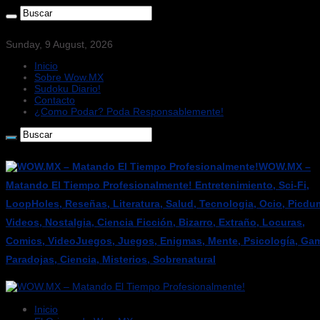
Sunday, 9 August, 2026
Inicio
Sobre Wow.MX
Sudoku Diario!
Contacto
¿Como Podar? Poda Responsablemente!
WOW.MX –
Matando El Tiempo Profesionalmente! Entretenimiento, Sci-Fi,
LoopHoles, Reseñas, Literatura, Salud, Tecnologia, Ocio, Picdu
Videos, Nostalgia, Ciencia Ficción, Bizarro, Extraño, Locuras,
Comics, VideoJuegos, Juegos, Enigmas, Mente, Psicología, Gam
Paradojas, Ciencia, Misterios, Sobrenatural
Inicio