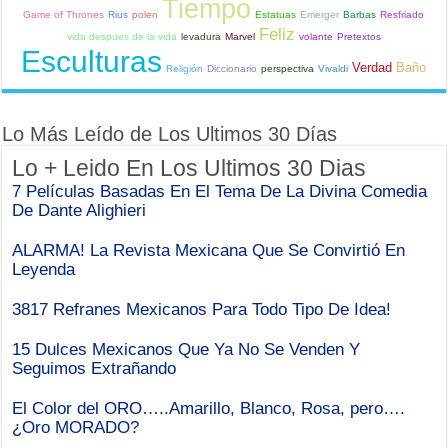
Tiempo
Game of Thrones
Rius
polen
Estatuas
Emerger
Barbas
Resfriado
Feliz
vida despues de la vida
levadura
Marvel
volante
Pretextos
Esculturas
Verdad
Baño
Religión
Diccionario
perspectiva
Vivaldi
Lo Más Leído de Los Ultimos 30 Días
Lo + Leido En Los Ultimos 30 Dias
7 Películas Basadas En El Tema De La Divina Comedia
De Dante Alighieri
ALARMA! La Revista Mexicana Que Se Convirtió En
Leyenda
3817 Refranes Mexicanos Para Todo Tipo De Idea!
15 Dulces Mexicanos Que Ya No Se Venden Y
Seguimos Extrañando
El Color del ORO…..Amarillo, Blanco, Rosa, pero….
¿Oro MORADO?