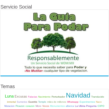
Servicio Social
Temas
Navidad
Luna
Excusas
Falacias
Nacimiento
Perturbador
Translucido
inmortal
Sumerios
Gastritis
Templo
miles de millones
Whatsapp
Experimentos
Naco
Mutacion
Picazon
corazon
Micro
Voces
Monumentos
alberca
La Ultima Pregunta
C3PO