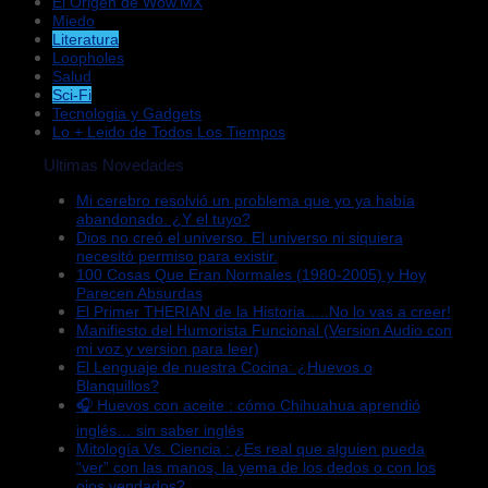
El Origen de Wow.MX
Miedo
Literatura
Loopholes
Salud
Sci-Fi
Tecnologia y Gadgets
Lo + Leido de Todos Los Tiempos
Ultimas Novedades
Mi cerebro resolvió un problema que yo ya había
abandonado. ¿Y el tuyo?
Dios no creó el universo. El universo ni siquiera
necesitó permiso para existir.
100 Cosas Que Eran Normales (1980-2005) y Hoy
Parecen Absurdas
El Primer THERIAN de la Historia…..No lo vas a creer!
Manifiesto del Humorista Funcional (Version Audio con
mi voz y version para leer)
El Lenguaje de nuestra Cocina: ¿Huevos o
Blanquillos?
🎧 Huevos con aceite : cómo Chihuahua aprendió
inglés… sin saber inglés
Mitología Vs. Ciencia : ¿Es real que alguien pueda
“ver” con las manos, la yema de los dedos o con los
ojos vendados?