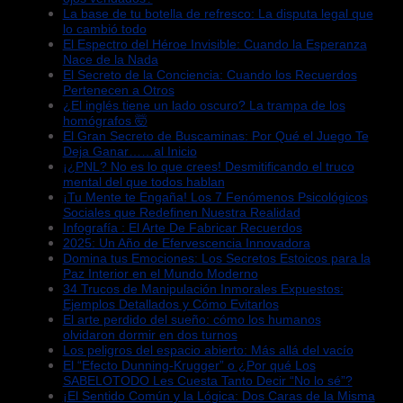
La base de tu botella de refresco: La disputa legal que
lo cambió todo
El Espectro del Héroe Invisible: Cuando la Esperanza
Nace de la Nada
El Secreto de la Conciencia: Cuando los Recuerdos
Pertenecen a Otros
¿El inglés tiene un lado oscuro? La trampa de los
homógrafos 🤯
El Gran Secreto de Buscaminas: Por Qué el Juego Te
Deja Ganar……al Inicio
¡¿PNL? No es lo que crees! Desmitificando el truco
mental del que todos hablan
¡Tu Mente te Engaña! Los 7 Fenómenos Psicológicos
Sociales que Redefinen Nuestra Realidad
Infografía : El Arte De Fabricar Recuerdos
2025: Un Año de Efervescencia Innovadora
Domina tus Emociones: Los Secretos Estoicos para la
Paz Interior en el Mundo Moderno
34 Trucos de Manipulación Inmorales Expuestos:
Ejemplos Detallados y Cómo Evitarlos
El arte perdido del sueño: cómo los humanos
olvidaron dormir en dos turnos
Los peligros del espacio abierto: Más allá del vacío
El “Efecto Dunning-Krugger” o ¿Por qué Los
SABELOTODO Les Cuesta Tanto Decir “No lo sé”?
¡El Sentido Común y la Lógica: Dos Caras de la Misma