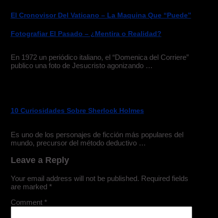
El Cronovisor Del Vaticano – La Maquina Que “Puede”
Fotografiar El Pasado – ¿Mentira o Realidad?
En 1972 un periódico italiano, el “Domenica del Corriere”
publico una foto de Jesucristo agonizando …
10 Curiosidades Sobre Sherlock Holmes
Es uno de los personajes de ficción más populares del
mundo, precursor del método deductivo …
Leave a Reply
Your email address will not be published.
Required fields
are marked
*
Comment
*