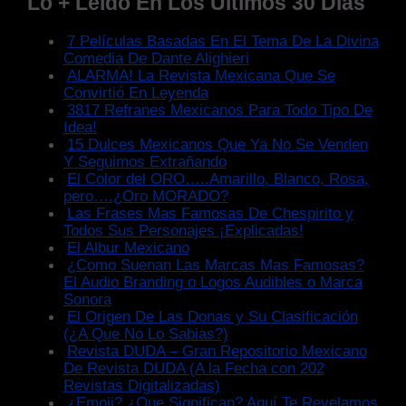
Lo + Leido En Los Ultimos 30 Dias
7 Películas Basadas En El Tema De La Divina
Comedia De Dante Alighieri
ALARMA! La Revista Mexicana Que Se
Convirtió En Leyenda
3817 Refranes Mexicanos Para Todo Tipo De
Idea!
15 Dulces Mexicanos Que Ya No Se Venden
Y Seguimos Extrañando
El Color del ORO…..Amarillo, Blanco, Rosa,
pero….¿Oro MORADO?
Las Frases Mas Famosas De Chespirito y
Todos Sus Personajes ¡Explicadas!
El Albur Mexicano
¿Como Suenan Las Marcas Mas Famosas?
El Audio Branding o Logos Audibles o Marca
Sonora
El Origen De Las Donas y Su Clasificación
(¿A Que No Lo Sabias?)
Revista DUDA – Gran Repositorio Mexicano
De Revista DUDA (A la Fecha con 202
Revistas Digitalizadas)
¿Emoji? ¿Que Significan? Aquí Te Revelamos