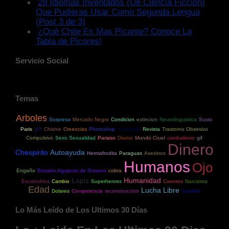
29 Idiomas Inventados (De Ciencia Ficción)
Que Pudieras Usar Como Segunda Lengua
(Post 3 de 3)
¿Qué Chile Es Mas Picante? Conoce La
Tabla de Picores!
Servicio Social
Temas
Arboles
Sorpresa
Mercado Negro
Condicion
extincion
Neurolinguistica
Susto
yo
Paris
Chisme
Creencias
Photoshop
maquillaje
Revista
Trastorno Obsesivo
Compulsivo
Sexo Sexualidad
Paraiso
Diurno
Mundo Cruel
canibalismo
gif
Dinero
Chespirito
Autoayuda
Hermafrodita
Paraguas
Asesinos
Humanos
Ojo
Engaño
Einstein Agujeros de Gusano
cobra
Lapiz
Humanidad
Escalosfrios
Cambio
Superheroes
Cuentos
Narcisista
Edad
Lucha Libre
Dolares
Competencia
reconstruccion
Tornillos
Lo Más Leído de Los Ultimos 30 Días