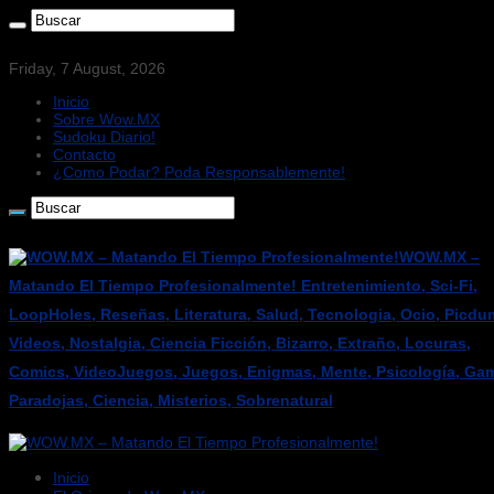
Friday, 7 August, 2026
Inicio
Sobre Wow.MX
Sudoku Diario!
Contacto
¿Como Podar? Poda Responsablemente!
WOW.MX –
Matando El Tiempo Profesionalmente! Entretenimiento, Sci-Fi,
LoopHoles, Reseñas, Literatura, Salud, Tecnologia, Ocio, Picdu
Videos, Nostalgia, Ciencia Ficción, Bizarro, Extraño, Locuras,
Comics, VideoJuegos, Juegos, Enigmas, Mente, Psicología, Gam
Paradojas, Ciencia, Misterios, Sobrenatural
Inicio