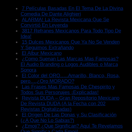
7 Películas Basadas En El Tema De La Divina
Comedia De Dante Alighieri
ALARMA! La Revista Mexicana Que Se
Convirtió En Leyenda
3817 Refranes Mexicanos Para Todo Tipo De
Idea!
15 Dulces Mexicanos Que Ya No Se Venden
Y Seguimos Extrañando
El Albur Mexicano
¿Como Suenan Las Marcas Mas Famosas?
El Audio Branding o Logos Audibles o Marca
Sonora
El Color del ORO…..Amarillo, Blanco, Rosa,
pero….¿Oro MORADO?
Las Frases Mas Famosas De Chespirito y
Todos Sus Personajes ¡Explicadas!
Revista DUDA – Gran Repositorio Mexicano
De Revista DUDA (A la Fecha con 202
Revistas Digitalizadas)
El Origen De Las Donas y Su Clasificación
(¿A Que No Lo Sabias?)
¿Emoji? ¿Que Significan? Aquí Te Revelamos
Que Significa Cada Emoji!