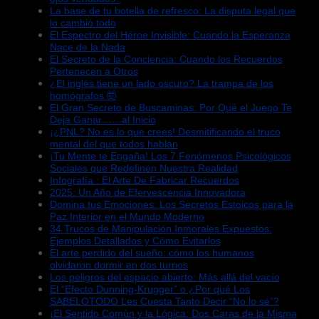
La base de tu botella de refresco: La disputa legal que
lo cambió todo
El Espectro del Héroe Invisible: Cuando la Esperanza
Nace de la Nada
El Secreto de la Conciencia: Cuando los Recuerdos
Pertenecen a Otros
¿El inglés tiene un lado oscuro? La trampa de los
homógrafos 🤯
El Gran Secreto de Buscaminas: Por Qué el Juego Te
Deja Ganar……al Inicio
¡¿PNL? No es lo que crees! Desmitificando el truco
mental del que todos hablan
¡Tu Mente te Engaña! Los 7 Fenómenos Psicológicos
Sociales que Redefinen Nuestra Realidad
Infografía : El Arte De Fabricar Recuerdos
2025: Un Año de Efervescencia Innovadora
Domina tus Emociones: Los Secretos Estoicos para la
Paz Interior en el Mundo Moderno
34 Trucos de Manipulación Inmorales Expuestos:
Ejemplos Detallados y Cómo Evitarlos
El arte perdido del sueño: cómo los humanos
olvidaron dormir en dos turnos
Los peligros del espacio abierto: Más allá del vacío
El “Efecto Dunning-Krugger” o ¿Por qué Los
SABELOTODO Les Cuesta Tanto Decir “No lo sé”?
¡El Sentido Común y la Lógica: Dos Caras de la Misma