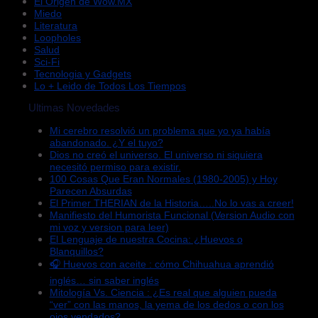
El Origen de Wow.MX
Miedo
Literatura
Loopholes
Salud
Sci-Fi
Tecnologia y Gadgets
Lo + Leido de Todos Los Tiempos
Ultimas Novedades
Mi cerebro resolvió un problema que yo ya había
abandonado. ¿Y el tuyo?
Dios no creó el universo. El universo ni siquiera
necesitó permiso para existir.
100 Cosas Que Eran Normales (1980-2005) y Hoy
Parecen Absurdas
El Primer THERIAN de la Historia…..No lo vas a creer!
Manifiesto del Humorista Funcional (Version Audio con
mi voz y version para leer)
El Lenguaje de nuestra Cocina: ¿Huevos o
Blanquillos?
🎧 Huevos con aceite : cómo Chihuahua aprendió
inglés… sin saber inglés
Mitología Vs. Ciencia : ¿Es real que alguien pueda
“ver” con las manos, la yema de los dedos o con los
ojos vendados?