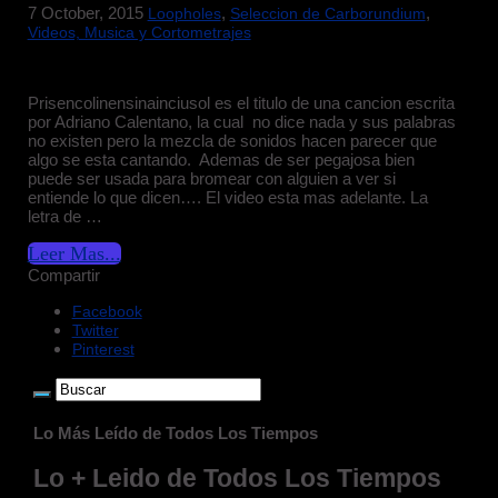
7 October, 2015
,
,
Loopholes
Seleccion de Carborundium
Videos, Musica y Cortometrajes
Prisencolinensinainciusol es el titulo de una cancion escrita
por Adriano Calentano, la cual no dice nada y sus palabras
no existen pero la mezcla de sonidos hacen parecer que
algo se esta cantando. Ademas de ser pegajosa bien
puede ser usada para bromear con alguien a ver si
entiende lo que dicen…. El video esta mas adelante. La
letra de …
Leer Mas...
Compartir
Facebook
Twitter
Pinterest
Lo Más Leído de Todos Los Tiempos
Lo + Leido de Todos Los Tiempos