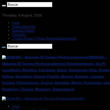
Thursday, 6 August, 2026
Inicio
Sobre Wow.MX
Sudoku Diario!
Contacto
¿Como Podar? Poda Responsablemente!
WOW.MX –
Matando El Tiempo Profesionalmente! Entretenimiento, Sci-Fi,
LoopHoles, Reseñas, Literatura, Salud, Tecnologia, Ocio, Picdu
Videos, Nostalgia, Ciencia Ficción, Bizarro, Extraño, Locuras,
Comics, VideoJuegos, Juegos, Enigmas, Mente, Psicología, Gam
Paradojas, Ciencia, Misterios, Sobrenatural
Inicio