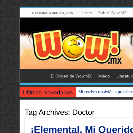
Inicio
Sobre Wow.MX
THURSDAY, 6 AUGUST, 2026
El Origen de Wow.MX
Miedo
Literatur
Ultimas Novedades
Mi cerebro resolvió un problem
Tag Archives:
Doctor
¡Elemental, Mi Queri