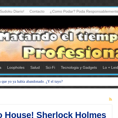
Sudoku Diario!
Contacto
¿Como Podar? Poda Responsablemente
a
Loopholes
Salud
Sci-Fi
Tecnologia y Gadgets
Lo + Lei
a que yo ya había abandonado. ¿Y el tuyo?
do House! Sherlock Holmes