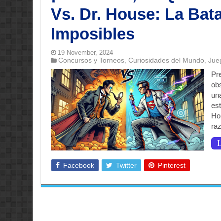
Vs. Dr. House: La Bat
Imposibles
19 November, 2024
Concursos y Torneos
Curiosidades del Mundo
Jue
,
,
Pr
ob
una
est
Ho
ra
L
Facebook
Twitter
Pinterest