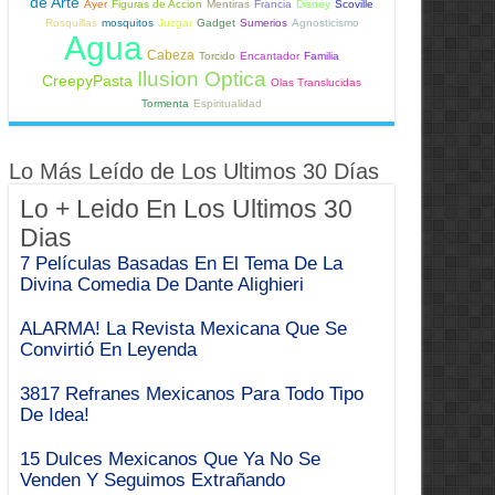
de Arte
Ayer
Figuras de Accion
Mentiras
Francia
Disney
Scoville
Rosquillas
mosquitos
Juzgar
Gadget
Sumerios
Agnosticismo
Agua
Cabeza
Torcido
Encantador
Familia
Ilusion Optica
CreepyPasta
Olas Translucidas
Tormenta
Espiritualidad
Lo Más Leído de Los Ultimos 30 Días
Lo + Leido En Los Ultimos 30
Dias
7 Películas Basadas En El Tema De La
Divina Comedia De Dante Alighieri
ALARMA! La Revista Mexicana Que Se
Convirtió En Leyenda
3817 Refranes Mexicanos Para Todo Tipo
De Idea!
15 Dulces Mexicanos Que Ya No Se
Venden Y Seguimos Extrañando