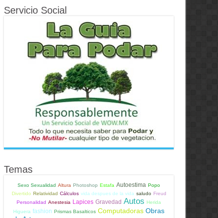
Servicio Social
Temas
Autoestima
Sexo Sexualidad
Altura
Photoshop
Estafa
Popo
Divertido
Relatividad
Cálculos
vida despues de la vida
saludo
Freud
Autos
Lapices
Gravedad
Personalidad
Anestesia
Herida
Computadoras
Obras
fashion
Higuera
Prismas Basalticos