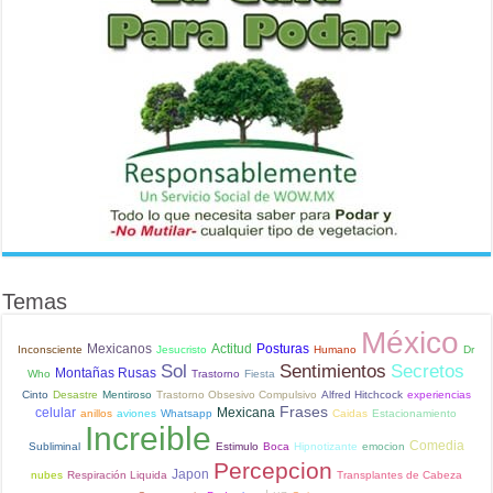
Temas
México
Mexicanos
Actitud
Posturas
Inconsciente
Jesucristo
Humano
Dr
Sol
Sentimientos
Secretos
Montañas Rusas
Who
Trastorno
Fiesta
Cinto
Desastre
Mentiroso
Trastorno Obsesivo Compulsivo
Alfred Hitchcock
experiencias
Frases
celular
Mexicana
anillos
aviones
Whatsapp
Caidas
Estacionamiento
Increible
Comedia
Subliminal
Estimulo
Boca
Hipnotizante
emocion
Percepcion
Japon
nubes
Respiración Liquida
Transplantes de Cabeza