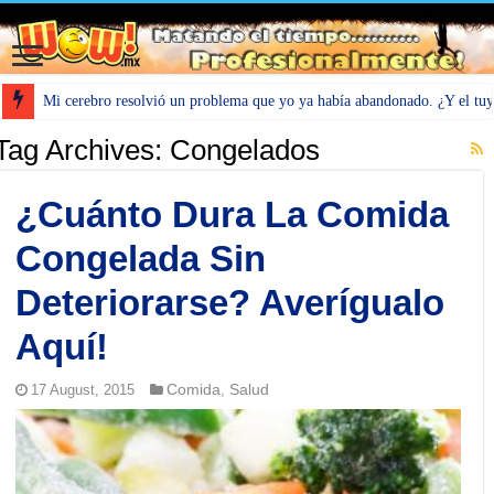
Mi cerebro resolvió un problema que yo ya había abandonado. ¿Y el tu
Tag Archives:
Congelados
¿Cuánto Dura La Comida
Congelada Sin
Deteriorarse? Averígualo
Aquí!
Comida
Salud
17 August, 2015
,