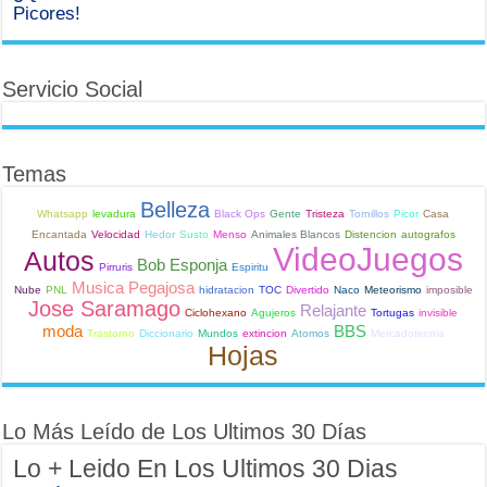
Picores!
Servicio Social
Temas
Belleza
Whatsapp
levadura
Black Ops
Gente
Tristeza
Tornillos
Picor
Casa
Encantada
Velocidad
Hedor
Susto
Menso
Animales Blancos
Distencion
autografos
VideoJuegos
Autos
Bob Esponja
Pirruris
Espiritu
Musica Pegajosa
Nube
PNL
hidratacion
TOC
Divertido
Naco
Meteorismo
imposible
Jose Saramago
Relajante
Ciclohexano
Agujeros
Tortugas
invisible
moda
BBS
Trastorno
Diccionario
Mundos
extincion
Atomos
Mercadotecnia
Hojas
Lo Más Leído de Los Ultimos 30 Días
Lo + Leido En Los Ultimos 30 Dias