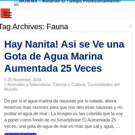
Mi cerebro resolvió un problema que yo ya había abandonado. ¿Y el tuyo?
Tag Archives:
Fauna
Dios no creó el universo. El universo ni siquiera necesitó permiso para existir
Hay Nanita! Asi se Ve una
100 Cosas Que Eran Normales (1980-2005) y Hoy Parecen Absurdas
El Primer THERIAN de la Historia…..No lo vas a creer!
Gota de Agua Marina
Manifiesto del Humorista Funcional (Version Audio con mi voz y version par
Aumentada 25 Veces
El Lenguaje de nuestra Cocina: ¿Huevos o Blanquillos?
25 November, 2014
🎧 Huevos con aceite : cómo Chihuahua aprendió inglés… sin saber inglés
Animales y Naturaleza
Ciencia y Cultura
Curiosidades del
,
,
Mundo
Mitología Vs. Ciencia : ¿Es real que alguien pueda “ver” con las manos, la y
De por si el agua marina da nauseas por lo salado, ahora
La base de tu botella de refresco: La disputa legal que lo cambió todo
tenemos mas razones para que nos den esas nauseas y no
El Espectro del Héroe Invisible: Cuando la Esperanza Nace de la Nada
probar el agua de mar : La Imagen es tan colorida que la voy
a poner como fondo de mi Smartphone 🙂 Aumentada 25
El Secreto de la Conciencia: Cuando los Recuerdos Pertenecen a Otros
veces, una gota de agua de mar es mas que sal y agua, …
¿El inglés tiene un lado oscuro? La trampa de los homógrafos 🤯