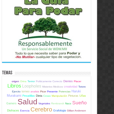
Temas
Dientes
origen
Orina
Terrror
Politicamente Correcto
Placer
Libros
Loopholes
creatividad
Misterios Medicos
Totoro
Haruki
torneo
Ejercito
analisis
Picor
Presente
Potencias
Murakami
Pesadillas
Dieta
Pinturas
Uñas
Cosas
Manipulación
Salud
Sueño
Gamers
Vegetales
Rembrandt
Naco
Cerebro
Disfraces
Grafologia
Esencia
Gillian Anderson