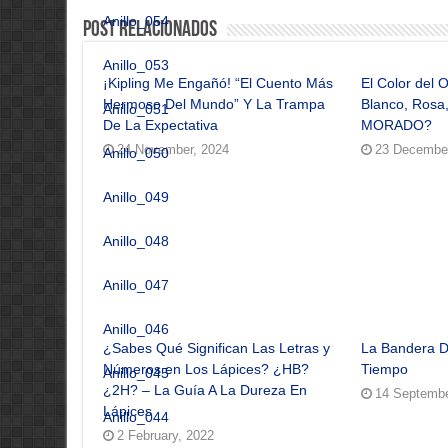
Anillo_054
Post Relacionados
Anillo_053
¡Kipling Me Engañó! “El Cuento Más
El Color del 
Hermoso Del Mundo” Y La Trampa
Blanco, Rosa
Anillo_051
De La Expectativa
MORADO?
24 November, 2024
23 December
Anillo_050
Anillo_049
Anillo_048
Anillo_047
Anillo_046
¿Sabes Qué Significan Las Letras y
La Bandera D
Números en Los Lápices? ¿HB?
Tiempo
Anillo_045
¿2H? – La Guía A La Dureza En
14 Septembe
Lápices
Anillo_044
2 February, 2022