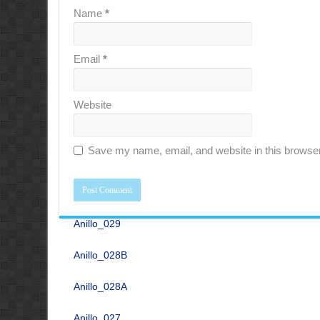
Anillo_033
Name
*
Anillo_032B
Email
*
Anillo_032A
Anillo_031B
Website
Anillo_031A
Save my name, email, and website in this browser
Anillo_030B
Anillo_030A
Anillo_029
Anillo_028B
Anillo_028A
Anillo_027