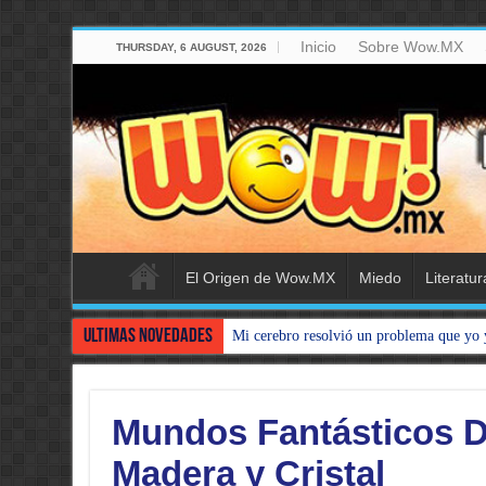
Inicio
Sobre Wow.MX
THURSDAY, 6 AUGUST, 2026
El Origen de Wow.MX
Miedo
Literatur
Ultimas Novedades
Mi cerebro resolvió un problema que yo 
Mundos Fantásticos D
Madera y Cristal