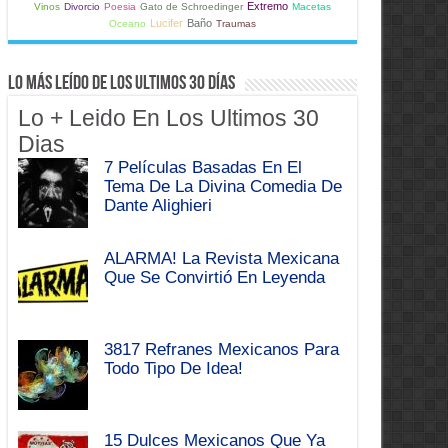
Extremo
Vinos
Divorcio
Poesia
Gato de Schroedinger
Macetas
Lucifer
Baño
Oceano
Traumas
Lo Más Leído de Los Ultimos 30 Días
Lo + Leido En Los Ultimos 30
Dias
7 Películas Basadas En El
Tema De La Divina Comedia De
Dante Alighieri
ALARMA! La Revista Mexicana
Que Se Convirtió En Leyenda
3817 Refranes Mexicanos Para
Todo Tipo De Idea!
15 Dulces Mexicanos Que Ya