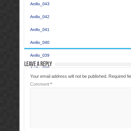
Anillo_043
Anillo_042
Anillo_041
Anillo_040
Anillo_039
Leave a Reply
Anillo_038
Your email address will not be published.
Required fi
Anillo_037
Comment
*
Anillo_036
Anillo_035
Anillo_034