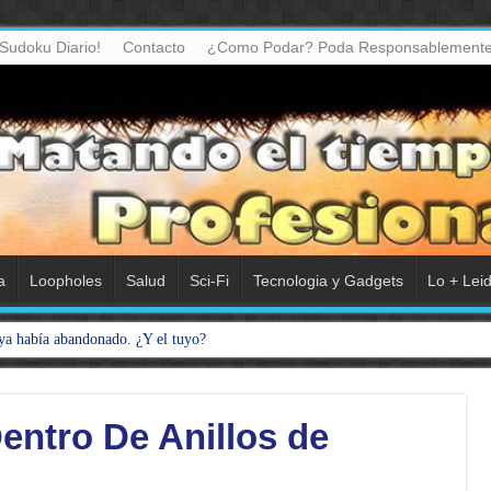
Sudoku Diario!
Contacto
¿Como Podar? Poda Responsablemente
a
Loopholes
Salud
Sci-Fi
Tecnologia y Gadgets
Lo + Lei
ya había abandonado. ¿Y el tuyo?
entro De Anillos de