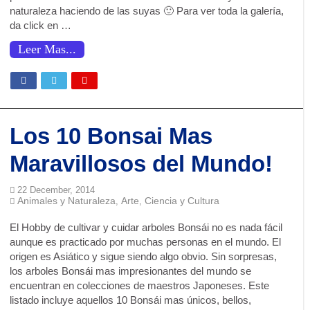
naturaleza haciendo de las suyas 🙂 Para ver toda la galería,
El Gran Secreto de Buscaminas: Por Qué el Juego Te Deja Ganar……al Inic
da click en …
¡¿PNL? No es lo que crees! Desmitificando el truco mental del que todos hab
Leer Mas...
¡Tu Mente te Engaña! Los 7 Fenómenos Psicológicos Sociales que Redefinen
Infografía : El Arte De Fabricar Recuerdos
2025: Un Año de Efervescencia Innovadora
Domina tus Emociones: Los Secretos Estoicos para la Paz Interior en el M
Los 10 Bonsai Mas
34 Trucos de Manipulación Inmorales Expuestos: Ejemplos Detallados y Cóm
Maravillosos del Mundo!
El arte perdido del sueño: cómo los humanos olvidaron dormir en dos turnos
22 December, 2014
Los peligros del espacio abierto: Más allá del vacío
Animales y Naturaleza
Arte
Ciencia y Cultura
,
,
El “Efecto Dunning-Krugger” o ¿Por qué Los SABELOTODO Les Cuesta Tan
El Hobby de cultivar y cuidar arboles Bonsái no es nada fácil
¡El Sentido Común y la Lógica: Dos Caras de la Misma Moneda!
aunque es practicado por muchas personas en el mundo. El
origen es Asiático y sigue siendo algo obvio. Sin sorpresas,
¿De Verdad Sabes Cómo Cepillarte los Dientes? Seguro Que No
los arboles Bonsái mas impresionantes del mundo se
¿Mi Abuelita y Papás Tenían Razón? 🤔 Por Qué Los Remedios Caseros SÍ F
encuentran en colecciones de maestros Japoneses. Este
listado incluye aquellos 10 Bonsái mas únicos, bellos,