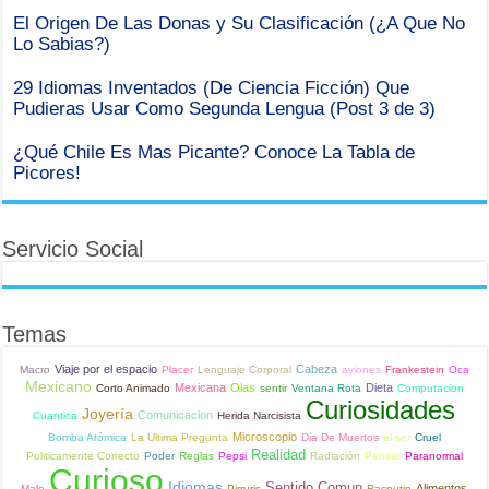
El Origen De Las Donas y Su Clasificación (¿A Que No
Lo Sabias?)
29 Idiomas Inventados (De Ciencia Ficción) Que
Pudieras Usar Como Segunda Lengua (Post 3 de 3)
¿Qué Chile Es Mas Picante? Conoce La Tabla de
Picores!
Servicio Social
Temas
Viaje por el espacio
Cabeza
Macro
Placer
Lenguaje Corporal
aviones
Frankestein
Oca
Mexicano
Mexicana
Olas
Dieta
Corto Animado
sentir
Ventana Rota
Computacion
Curiosidades
Joyería
Comunicacion
Cuantica
Herida Narcisista
Microscopio
Bomba Atómica
La Ultima Pregunta
Dia De Muertos
el ser
Cruel
Realidad
Politicamente Correcto
Poder
Reglas
Pepsi
Radiación
Pensar
Paranormal
Curioso
Idiomas
Sentido Comun
Alimentos
Malo
Pirruris
Rasputin