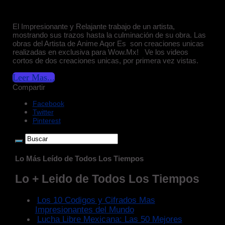
El Impresionante y Relajante trabajo de un artista,
mostrando sus trazos hasta la culminación de su obra. Las
obras del Artista de Anime Aqor Es son creaciones unicas
realizadas en exclusiva para Wow.Mx! Ve los videos
cortos de dos creaciones unicas, por primera vez vistas.
Leer Mas...
Compartir
Facebook
Twitter
Pinterest
Lo Más Leído de Todos Los Tiempos
Lo + Leido de Todos Los Tiempos
Los 10 Codigos y Cifrados Mas
Impresionantes del Mundo
Lucha Libre Mexicana: Las 50 Mejores