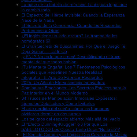
La base de tu botella de refresco: La disputa legal que
lo cambió todo
El Espectro del Héroe Invisible: Cuando la Esperanza
Nace de la Nada
El Secreto de la Conciencia: Cuando los Recuerdos
Pertenecen a Otros
¿El inglés tiene un lado oscuro? La trampa de los
homógrafos 🤯
El Gran Secreto de Buscaminas: Por Qué el Juego Te
Deja Ganar……al Inicio
¡¿PNL? No es lo que crees! Desmitificando el truco
mental del que todos hablan
¡Tu Mente te Engaña! Los 7 Fenómenos Psicológicos
Sociales que Redefinen Nuestra Realidad
Infografía : El Arte De Fabricar Recuerdos
2025: Un Año de Efervescencia Innovadora
Domina tus Emociones: Los Secretos Estoicos para la
Paz Interior en el Mundo Moderno
34 Trucos de Manipulación Inmorales Expuestos:
Ejemplos Detallados y Cómo Evitarlos
El arte perdido del sueño: cómo los humanos
olvidaron dormir en dos turnos
Los peligros del espacio abierto: Más allá del vacío
El “Efecto Dunning-Krugger” o ¿Por qué Los
SABELOTODO Les Cuesta Tanto Decir “No lo sé”?
¡El Sentido Común y la Lógica: Dos Caras de la Misma