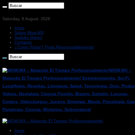
Saturday, 8 August, 2026
Inicio
Sobre Wow.MX
Sudoku Diario!
Contacto
¿Como Podar? Poda Responsablemente!
WOW.MX –
Matando El Tiempo Profesionalmente! Entretenimiento, Sci-Fi,
LoopHoles, Reseñas, Literatura, Salud, Tecnologia, Ocio, Picdu
Videos, Nostalgia, Ciencia Ficción, Bizarro, Extraño, Locuras,
Comics, VideoJuegos, Juegos, Enigmas, Mente, Psicología, Gam
Paradojas, Ciencia, Misterios, Sobrenatural
Inicio