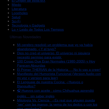
El Origen de Wow.MX
Miedo
Literatura
Loopholes
Salud
Sci-Fi
Tecnologia y Gadgets
Lo + Leido de Todos Los Tiempos
Ultimas Novedades
Mi cerebro resolvió un problema que yo ya había
abandonado. ¿Y el tuyo?
Dios no creó el universo. El universo ni siquiera
necesitó permiso para existir.
100 Cosas Que Eran Normales (1980-2005) y Hoy
Parecen Absurdas
El Primer THERIAN de la Historia…..No lo vas a creer!
Manifiesto del Humorista Funcional (Version Audio con
mi voz y version para leer)
El Lenguaje de nuestra Cocina: ¿Huevos o
Blanquillos?
🎧 Huevos con aceite : cómo Chihuahua aprendió
inglés… sin saber inglés
Mitología Vs. Ciencia : ¿Es real que alguien pueda
“ver” con las manos, la yema de los dedos o con los
ojos vendados?