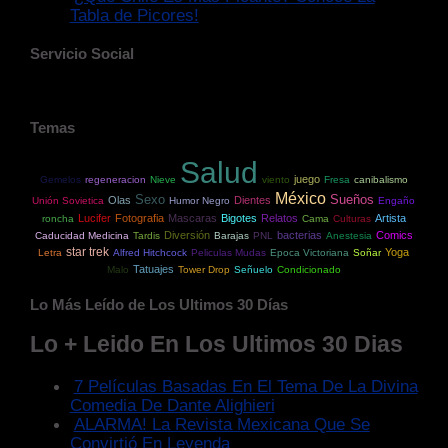
Tabla de Picores!
Servicio Social
Temas
Salud
juego
Gemelos
regeneracion
Nieve
viento
Fresa
canibalismo
México
Sexo
Sueños
Olas
Dientes
Unión Sovietica
Humor Negro
Engaño
Lucifer
Fotografia
Mascaras
Bigotes
Relatos
Artista
roncha
Cama
Culturas
Diversión
bacterias
Comics
Caducidad Medicina
Tardis
Barajas
PNL
Anestesia
star trek
Yoga
Letra
Alfred Hitchcock
Peliculas Mudas
Epoca Victoriana
Soñar
Tatuajes
Malo
Tower Drop
Señuelo
Condicionado
Lo Más Leído de Los Ultimos 30 Días
Lo + Leido En Los Ultimos 30 Dias
7 Películas Basadas En El Tema De La Divina
Comedia De Dante Alighieri
ALARMA! La Revista Mexicana Que Se
Convirtió En Leyenda