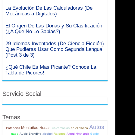
La Evolución De Las Calculadoras (De
Mecánicas a Digitales)
El Origen De Las Donas y Su Clasificación
(¿A Que No Lo Sabias?)
29 Idiomas Inventados (De Ciencia Ficción)
Que Pudieras Usar Como Segunda Lengua
(Post 3 de 3)
¿Qué Chile Es Mas Picante? Conoce La
Tabla de Picores!
Servicio Social
Temas
Autos
Montañas Rusas
Potencias
Calcamonias
en el blanco
nado
Audio Branding
alcohol
Ratones
Alfred Hitchcock
Gordo