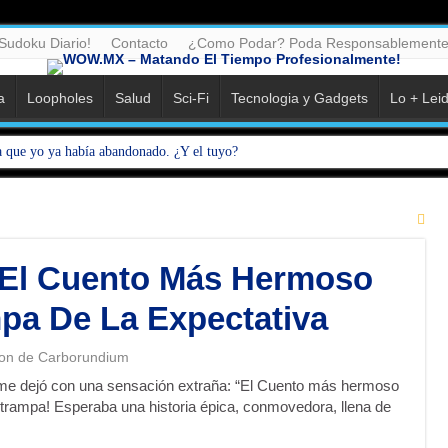
Sudoku Diario!
Contacto
¿Como Podar? Poda Responsablemente
a
Loopholes
Salud
Sci-Fi
Tecnologia y Gadgets
Lo + Lei
a que yo ya había abandonado. ¿Y el tuyo?
“El Cuento Más Hermoso
pa De La Expectativa
ion de Carborundium
ue me dejó con una sensación extraña: “El Cuento más hermoso
a trampa! Esperaba una historia épica, conmovedora, llena de