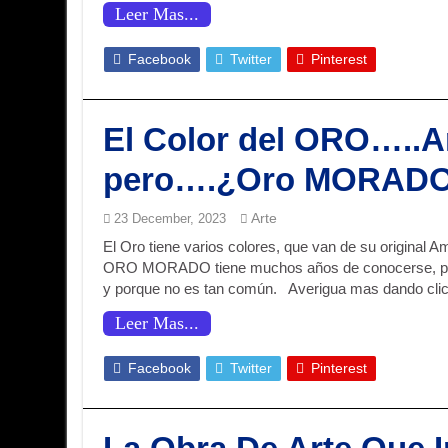
Leer Mas...
Facebook
Twitter
Pinterest
El Color del ORO…..Am
pero….¿Oro MORAD
Arte
23 December, 2023
El Oro tiene varios colores, que van de su original
ORO MORADO tiene muchos años de conocerse, pero
y porque no es tan común. Averigua mas dando clic
Leer Mas...
Facebook
Twitter
Pinterest