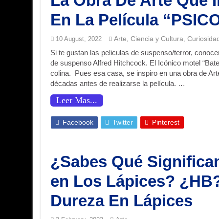
La Obra De Arte Que I
En La Película “PSIC
Arte
Ciencia y Cultura
Curiosida
10 August, 2022
,
,
Si te gustan las peliculas de suspenso/terror, conoce
de suspenso Alfred Hitchcock. El Icónico motel “Bates”
colina. Pues esa casa, se inspiro en una obra de Ar
décadas antes de realizarse la película. …
Leer Mas...
Facebook
Twitter
Pinterest
¿Sabes Qué Significa
en Los Lápices? ¿HB?
Dureza En Lápices