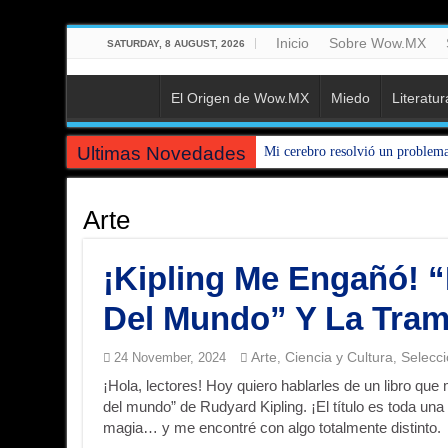
Inicio
Sobre Wow.MX
SATURDAY, 8 AUGUST, 2026
El Origen de Wow.MX
Miedo
Literatur
Ultimas Novedades
Mi cerebro resolvió un problem
Arte
¡Kipling Me Engañó! 
Del Mundo” Y La Tram
Arte
Ciencia y Cultura
Selecc
24 November, 2024
,
,
¡Hola, lectores! Hoy quiero hablarles de un libro q
del mundo” de Rudyard Kipling. ¡El título es toda un
magia… y me encontré con algo totalmente distinto.