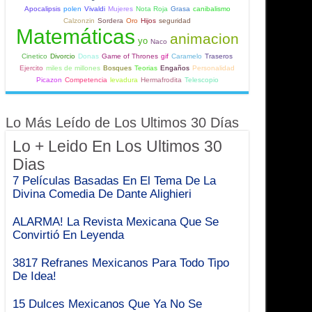
Apocalipsis
polen
Vivaldi
Mujeres
Nota Roja
Grasa
canibalismo
Calzonzin
Sordera
Oro
Hijos
seguridad
Matemáticas
animacion
yo
Naco
Cinetico
Divorcio
Donas
Game of Thrones
gif
Caramelo
Traseros
Ejercito
miles de millones
Bosques
Teorias
Engaños
Personalidad
Picazon
Competencia
levadura
Hermafrodita
Telescopio
Lo Más Leído de Los Ultimos 30 Días
Lo + Leido En Los Ultimos 30
Dias
7 Películas Basadas En El Tema De La
Divina Comedia De Dante Alighieri
ALARMA! La Revista Mexicana Que Se
Convirtió En Leyenda
3817 Refranes Mexicanos Para Todo Tipo
De Idea!
15 Dulces Mexicanos Que Ya No Se