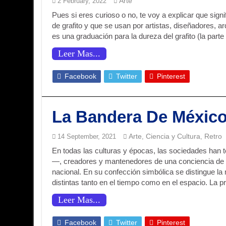
Arte
2 February, 2022
Pues si eres curioso o no, te voy a explicar que sign
de grafito y que se usan por artistas, diseñadores, a
es una graduación para la dureza del grafito (la par
Leer Mas...
Facebook
Twitter
Pinterest
La Bandera De México
Arte
Ciencia y Cultura
Retro
14 September, 2021
,
,
En todas las culturas y épocas, las sociedades han
—, creadores y mantenedores de una conciencia de id
nacional. En su confección simbólica se distingue la 
distintas tanto en el tiempo como en el espacio. La 
Leer Mas...
Facebook
Twitter
Pinterest