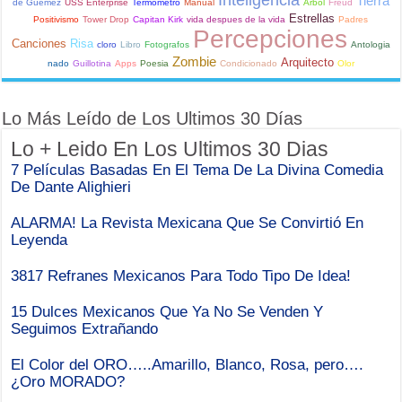
Tierra
de Güémez
USS Enterprise
Termometro
Manual
Arbol
Freud
Estrellas
Positivismo
Tower Drop
Capitan Kirk
vida despues de la vida
Padres
Percepciones
Canciones
Risa
cloro
Libro
Fotografos
Antologia
Zombie
Arquitecto
nado
Guillotina
Apps
Poesia
Condicionado
Olor
Lo Más Leído de Los Ultimos 30 Días
Lo + Leido En Los Ultimos 30 Dias
7 Películas Basadas En El Tema De La Divina Comedia
De Dante Alighieri
ALARMA! La Revista Mexicana Que Se Convirtió En
Leyenda
3817 Refranes Mexicanos Para Todo Tipo De Idea!
15 Dulces Mexicanos Que Ya No Se Venden Y
Seguimos Extrañando
El Color del ORO…..Amarillo, Blanco, Rosa, pero….
¿Oro MORADO?