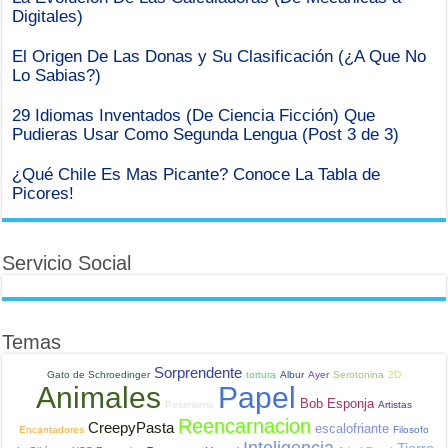
Digitales)
El Origen De Las Donas y Su Clasificación (¿A Que No
Lo Sabias?)
29 Idiomas Inventados (De Ciencia Ficción) Que
Pudieras Usar Como Segunda Lengua (Post 3 de 3)
¿Qué Chile Es Mas Picante? Conoce La Tabla de
Picores!
Servicio Social
Temas
Sorprendente
Gato de Schroedinger
tortura
Albur
Ayer
Serotonina
2D
Animales
Papel
Bob Esponja
Pesimismo
Artistas
Reencarnacion
CreepyPasta
escalofriante
Encantadores
Filosofo
Inteligencia