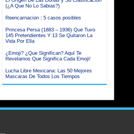
(¿A Que No Lo Sabias?)
Reencarnacion : 5 casos posibles
Princesa Persa (1883 – 1936) Que Tuvo
145 Pretendientes Y 13 Se Quitaron La
Vida Por Ella
¿Emoji? ¿Que Significan? Aquí Te
Revelamos Que Significa Cada Emoji!
Lucha Libre Mexicana: Las 50 Mejores
Mascaras De Todos Los Tiempos