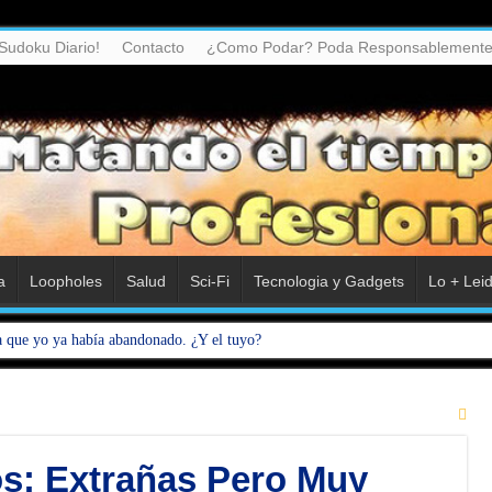
Sudoku Diario!
Contacto
¿Como Podar? Poda Responsablemente
a
Loopholes
Salud
Sci-Fi
Tecnologia y Gadgets
Lo + Lei
a que yo ya había abandonado. ¿Y el tuyo?
os: Extrañas Pero Muy