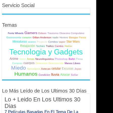
Servicio Social
Temas
Gamers
Ferris Wheels
Edison
Trastorno Obsesivo Compulsivo
Gastronomia
corazon
Gillian Anderson
nado
Herrero
Barajas
Fiesta
Miniaturas
Star Wars
acaros
Proyecto
Corridos
vapor
Relajación
Techies
Trafico
Cambio
Hablar
Tecnologia y Gadgets
Anime
Dalek
Armas
Neurolinguistica
Photoshop
Ballet
Fresa
cuerpos
Compras
Dimension Desconocida
Manos Libres
Miedo
celular
Excusas
Apocalipsis
Aztecas
Joyas
Humanos
lluvia
Azucar
Condicion
Soñar
Lo Más Leído de Los Ultimos 30 Días
Lo + Leido En Los Ultimos 30
Dias
7 Películas Basadas En El Tema De La