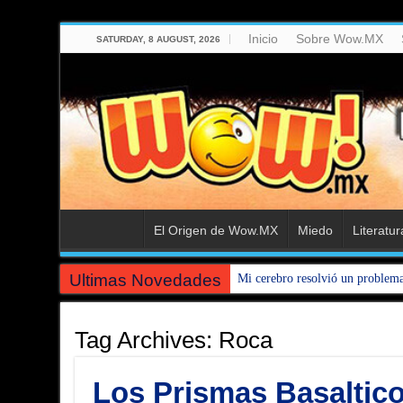
Inicio
Sobre Wow.MX
SATURDAY, 8 AUGUST, 2026
El Origen de Wow.MX
Miedo
Literatur
Ultimas Novedades
Mi cerebro resolvió un problem
Tag Archives:
Roca
Los Prismas Basaltic