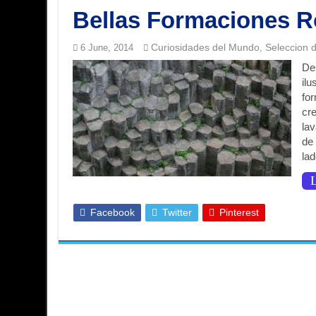
Bellas Formaciones R
Curiosidades del Mundo
Seleccion 
6 June, 2014
,
Des
ilu
fo
cre
la
de 
la
L
Facebook
Twitter
Pinterest