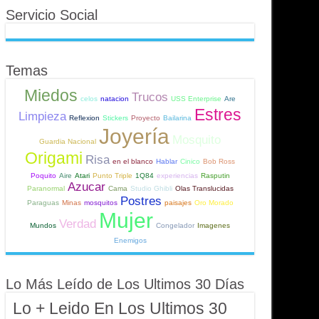
Servicio Social
Temas
Miedos
Trucos
celos
natacion
USS Enterprise
Are
Estres
Limpieza
Reflexion
Stickers
Proyecto
Bailarina
Joyería
Mosquito
Guardia Nacional
Origami
Risa
en el blanco
Hablar
Cinico
Bob Ross
Poquito
Aire
Atari
Punto Triple
1Q84
experiencias
Rasputin
Azucar
Paranormal
Cama
Studio Ghibli
Olas Translucidas
Postres
Paraguas
Minas
mosquitos
paisajes
Oro Morado
Mujer
Verdad
Mundos
Congelador
Imagenes
Enemigos
Lo Más Leído de Los Ultimos 30 Días
Lo + Leido En Los Ultimos 30