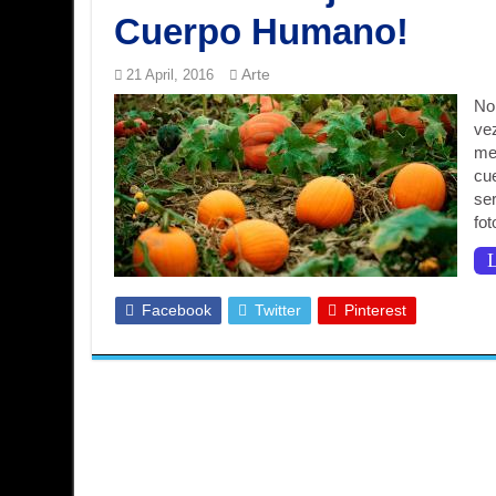
Cuerpo Humano!
Arte
21 April, 2016
No
ve
men
cu
se
fot
L
Facebook
Twitter
Pinterest