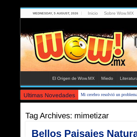
Inicio
Sobre Wow.MX
WEDNESDAY, 5 AUGUST, 2026
El Origen de Wow.MX
Miedo
Literatur
Ultimas Novedades
Mi cerebro resolvió un problem
Tag Archives:
mimetizar
Bellos Paisajes Natur