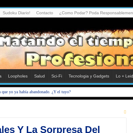
Sudoku Diario!
Contacto
¿Como Podar? Poda Responsablemen
a
Loopholes
Salud
Sci-Fi
Tecnologia y Gadgets
Lo + Lei
a que yo ya había abandonado. ¿Y el tuyo?
ales Y La Sorpresa Del