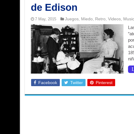
de Edison
Juegos
Miedo
Retro
Videos, Musi
7 May, 2015
,
,
,
La
“a
po
ac
18
ni
L
Facebook
Twitter
Pinterest