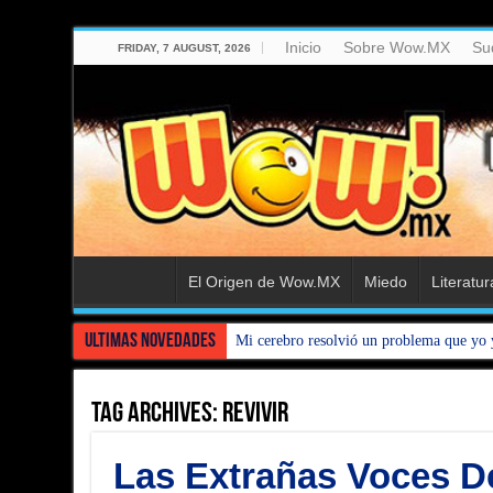
Inicio
Sobre Wow.MX
Su
FRIDAY, 7 AUGUST, 2026
El Origen de Wow.MX
Miedo
Literatur
Ultimas Novedades
Mi cerebro resolvió un problema que yo 
Tag Archives:
Revivir
Las Extrañas Voces D