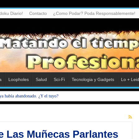
doku Diario!
Contacto
¿Como Podar? Poda Responsablemente!
a
Loopholes
Salud
Sci-Fi
Tecnologia y Gadgets
Lo + Lei
ya había abandonado. ¿Y el tuyo?
e Las Muñecas Parlantes