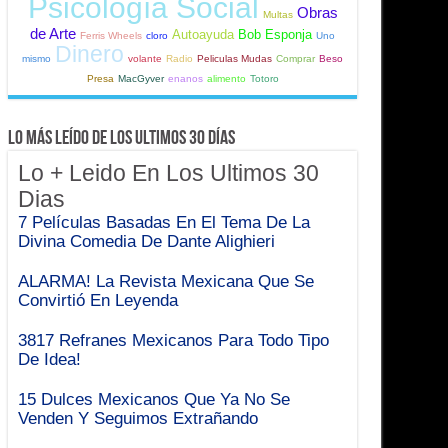
Psicología Social
Obras
Multas
de Arte
Autoayuda
Bob Esponja
Ferris Wheels
cloro
Uno
Dinero
mismo
volante
Radio
Peliculas Mudas
Comprar
Beso
Presa
MacGyver
enanos
alimento
Totoro
Lo Más Leído de Los Ultimos 30 Días
Lo + Leido En Los Ultimos 30
Dias
7 Películas Basadas En El Tema De La
Divina Comedia De Dante Alighieri
ALARMA! La Revista Mexicana Que Se
Convirtió En Leyenda
3817 Refranes Mexicanos Para Todo Tipo
De Idea!
15 Dulces Mexicanos Que Ya No Se
Venden Y Seguimos Extrañando