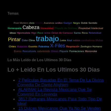
Temas
Post Mortem
cloro
tortura
Asesinos
anillos
Gadget
Negro
Doble Sentido
Cabeza
Homeopatia
Honestidad
Filosofo de Güémez
Propiedad Intelectual
ideas
Hiperealista
Higo
Poco
reirse
Detas de Camaras
Santa
Roca
Relatividad
trabajo
Pintar
Color
Clima
Letra
Azul
sabios
canibalismo
Multas
X-Files
Chiles
Mutacion
Gastritis
Palestina
Respiración
Zoologico Humano
Bueno
Rascahuele
sabelotodo
Orines
Piquete
Formaciones
Mononoke
Lo Más Leído de Los Ultimos 30 Días
Lo + Leido En Los Ultimos 30 Dias
7 Películas Basadas En El Tema De La Divina
Comedia De Dante Alighieri
ALARMA! La Revista Mexicana Que Se
Convirtió En Leyenda
3817 Refranes Mexicanos Para Todo Tipo De
Idea!
15 Dulces Mexicanos Que Ya No Se Venden