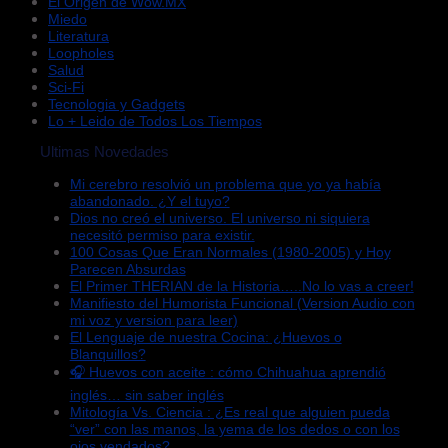
El Origen de Wow.MX
Miedo
Literatura
Loopholes
Salud
Sci-Fi
Tecnologia y Gadgets
Lo + Leido de Todos Los Tiempos
Ultimas Novedades
Mi cerebro resolvió un problema que yo ya había
abandonado. ¿Y el tuyo?
Dios no creó el universo. El universo ni siquiera
necesitó permiso para existir.
100 Cosas Que Eran Normales (1980-2005) y Hoy
Parecen Absurdas
El Primer THERIAN de la Historia…..No lo vas a creer!
Manifiesto del Humorista Funcional (Version Audio con
mi voz y version para leer)
El Lenguaje de nuestra Cocina: ¿Huevos o
Blanquillos?
🎧 Huevos con aceite : cómo Chihuahua aprendió
inglés… sin saber inglés
Mitología Vs. Ciencia : ¿Es real que alguien pueda
“ver” con las manos, la yema de los dedos o con los
ojos vendados?