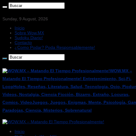
Sunday, 9 August, 2026
Inicio
Sobre Wow.MX
Sudoku Diario!
Contacto
¿Como Podar? Poda Responsablemente!
WOW.MX –
Matando El Tiempo Profesionalmente! Entretenimiento, Sci-Fi,
LoopHoles, Reseñas, Literatura, Salud, Tecnologia, Ocio, Picdu
Videos, Nostalgia, Ciencia Ficción, Bizarro, Extraño, Locuras,
Comics, VideoJuegos, Juegos, Enigmas, Mente, Psicología, Gam
Paradojas, Ciencia, Misterios, Sobrenatural
Inicio