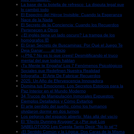
La base de tu botella de refresco: La disputa legal que
lo cambió todo
El Espectro del Héroe Invisible: Cuando la Esperanza
Nace de la Nada
El Secreto de la Conciencia: Cuando los Recuerdos
Pertenecen a Otros
¿El inglés tiene un lado oscuro? La trampa de los
homógrafos 🤯
El Gran Secreto de Buscaminas: Por Qué el Juego Te
Deja Ganar……al Inicio
¡¿PNL? No es lo que crees! Desmitificando el truco
mental del que todos hablan
¡Tu Mente te Engaña! Los 7 Fenómenos Psicológicos
Sociales que Redefinen Nuestra Realidad
Infografía : El Arte De Fabricar Recuerdos
2025: Un Año de Efervescencia Innovadora
Domina tus Emociones: Los Secretos Estoicos para la
Paz Interior en el Mundo Moderno
34 Trucos de Manipulación Inmorales Expuestos:
Ejemplos Detallados y Cómo Evitarlos
El arte perdido del sueño: cómo los humanos
olvidaron dormir en dos turnos
Los peligros del espacio abierto: Más allá del vacío
El “Efecto Dunning-Krugger” o ¿Por qué Los
SABELOTODO Les Cuesta Tanto Decir “No lo sé”?
¡El Sentido Común y la Lógica: Dos Caras de la Misma