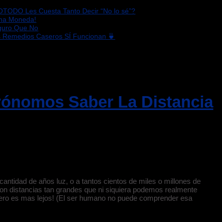
OTODO Les Cuesta Tanto Decir “No lo sé”?
sma Moneda!
eguro Que No
s Remedios Caseros SÍ Funcionan 🍵
ónomos Saber La Distancia
cantidad de años luz, o a tantos cientos de miles o millones de
n distancias tan grandes que ni siquiera podemos realmente
mero es mas lejos! (El ser humano no puede comprender esa