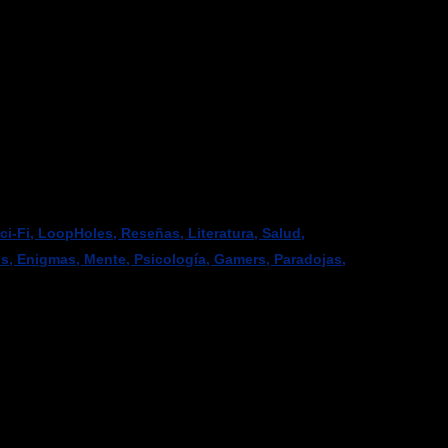
-Fi, LoopHoles, Reseñas, Literatura, Salud,
os, Enigmas, Mente, Psicología, Gamers, Paradojas,