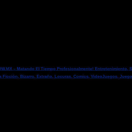
W.MX – Matando El Tiempo Profesionalmente! Entretenimiento, Sci
a Ficción, Bizarro, Extraño, Locuras, Comics, VideoJuegos, Jueg