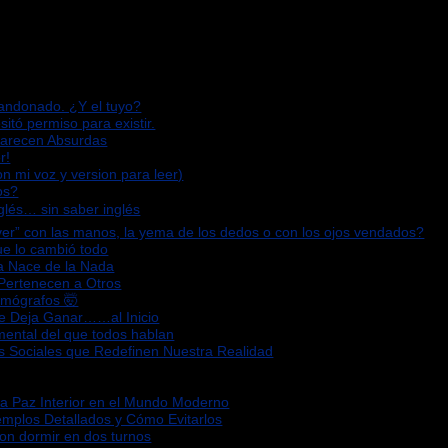
bandonado. ¿Y el tuyo?
sitó permiso para existir.
Parecen Absurdas
r!
n mi voz y version para leer)
os?
glés… sin saber inglés
“ver” con las manos, la yema de los dedos o con los ojos vendados?
que lo cambió todo
za Nace de la Nada
 Pertenecen a Otros
omógrafos 🤯
Te Deja Ganar……al Inicio
mental del que todos hablan
s Sociales que Redefinen Nuestra Realidad
la Paz Interior en el Mundo Moderno
emplos Detallados y Cómo Evitarlos
ron dormir en dos turnos