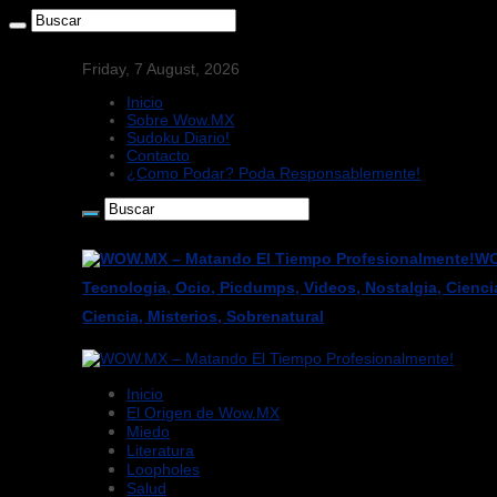
Friday, 7 August, 2026
Inicio
Sobre Wow.MX
Sudoku Diario!
Contacto
¿Como Podar? Poda Responsablemente!
WO
Tecnologia, Ocio, Picdumps, Videos, Nostalgia, Cienci
Ciencia, Misterios, Sobrenatural
Inicio
El Origen de Wow.MX
Miedo
Literatura
Loopholes
Salud