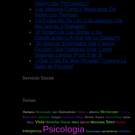
Significado Psicologico?
Los Mejores Comics Mexicanos De
Todos Los Tiempos
La Evolución De Las Calculadoras (De
Mecánicas a Digitales)
El Origen De Las Donas y Su
Clasificación (¿A Que No Lo Sabias?)
29 Idiomas Inventados (De Ciencia
Ficción) Que Pudieras Usar Como
Segunda Lengua (Post 3 de 3)
¿Qué Chile Es Mas Picante? Conoce La
Tabla de Picores!
Servicio Social
Temas
Microscopio
Humano
Diccionario
miel
Desnutricion
billones
alberca
inmortal
Black Ops
alimento
Imagen
Leonard Nimoy
Benito Juarez
Escondidas
reirse
Vista
Sexo
Montañas Rusas
Iglesia
Mexicana
Naco
Dificil
Barbas
Psicologia
Inteligencia
forense
Concursos
sentimiento