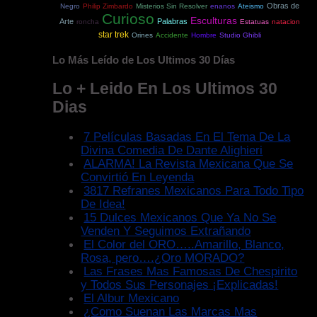
Obras de
Negro
Philip Zimbardo
Misterios Sin Resolver
enanos
Ateismo
Curioso
Esculturas
Arte
Palabras
roncha
Estatuas
natacion
star trek
Orines
Accidente
Hombre
Studio Ghibli
Lo Más Leído de Los Ultimos 30 Días
Lo + Leido En Los Ultimos 30
Dias
7 Películas Basadas En El Tema De La
Divina Comedia De Dante Alighieri
ALARMA! La Revista Mexicana Que Se
Convirtió En Leyenda
3817 Refranes Mexicanos Para Todo Tipo
De Idea!
15 Dulces Mexicanos Que Ya No Se
Venden Y Seguimos Extrañando
El Color del ORO…..Amarillo, Blanco,
Rosa, pero….¿Oro MORADO?
Las Frases Mas Famosas De Chespirito
y Todos Sus Personajes ¡Explicadas!
El Albur Mexicano
¿Como Suenan Las Marcas Mas