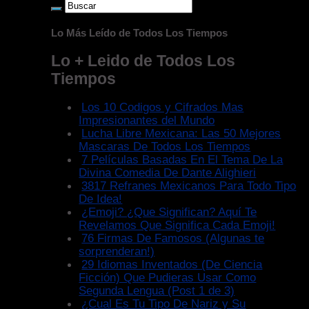
Lo Más Leído de Todos Los Tiempos
Lo + Leido de Todos Los
Tiempos
Los 10 Codigos y Cifrados Mas
Impresionantes del Mundo
Lucha Libre Mexicana: Las 50 Mejores
Mascaras De Todos Los Tiempos
7 Películas Basadas En El Tema De La
Divina Comedia De Dante Alighieri
3817 Refranes Mexicanos Para Todo Tipo
De Idea!
¿Emoji? ¿Que Significan? Aquí Te
Revelamos Que Significa Cada Emoji!
76 Firmas De Famosos (Algunas te
sorprenderan!)
29 Idiomas Inventados (De Ciencia
Ficción) Que Pudieras Usar Como
Segunda Lengua (Post 1 de 3)
¿Cual Es Tu Tipo De Nariz y Su