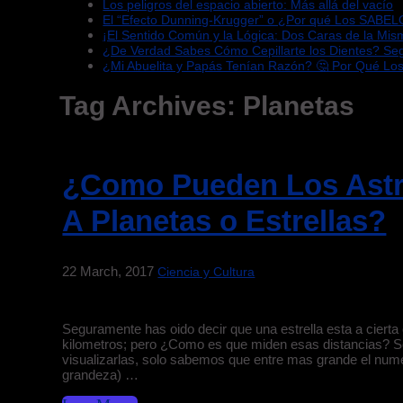
Los peligros del espacio abierto: Más allá del vacío
El “Efecto Dunning-Krugger” o ¿Por qué Los SABEL
¡El Sentido Común y la Lógica: Dos Caras de la Mi
¿De Verdad Sabes Cómo Cepillarte los Dientes? S
¿Mi Abuelita y Papás Tenían Razón? 🤔 Por Qué Lo
Tag Archives:
Planetas
¿Como Pueden Los Astr
A Planetas o Estrellas?
22 March, 2017
Ciencia y Cultura
Seguramente has oido decir que una estrella esta a cierta 
kilometros; pero ¿Como es que miden esas distancias? So
visualizarlas, solo sabemos que entre mas grande el nu
grandeza) …