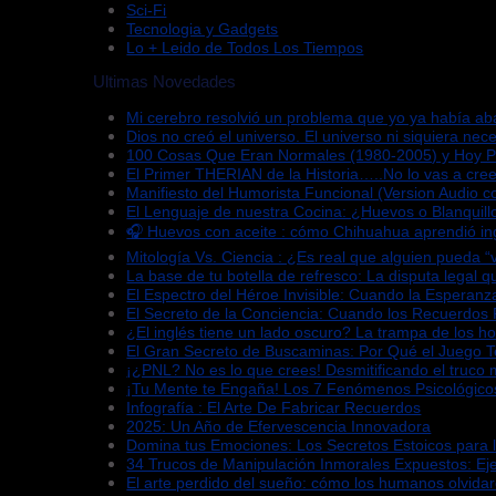
Sci-Fi
Tecnologia y Gadgets
Lo + Leido de Todos Los Tiempos
Ultimas Novedades
Mi cerebro resolvió un problema que yo ya había a
Dios no creó el universo. El universo ni siquiera nece
100 Cosas Que Eran Normales (1980-2005) y Hoy 
El Primer THERIAN de la Historia…..No lo vas a cree
Manifiesto del Humorista Funcional (Version Audio co
El Lenguaje de nuestra Cocina: ¿Huevos o Blanquill
🎧 Huevos con aceite : cómo Chihuahua aprendió in
Mitología Vs. Ciencia : ¿Es real que alguien pueda 
La base de tu botella de refresco: La disputa legal 
El Espectro del Héroe Invisible: Cuando la Esperan
El Secreto de la Conciencia: Cuando los Recuerdos
¿El inglés tiene un lado oscuro? La trampa de los h
El Gran Secreto de Buscaminas: Por Qué el Juego 
¡¿PNL? No es lo que crees! Desmitificando el truco 
¡Tu Mente te Engaña! Los 7 Fenómenos Psicológico
Infografía : El Arte De Fabricar Recuerdos
2025: Un Año de Efervescencia Innovadora
Domina tus Emociones: Los Secretos Estoicos para 
34 Trucos de Manipulación Inmorales Expuestos: Ej
El arte perdido del sueño: cómo los humanos olvida