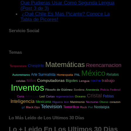
Que Pudieras Usar Como Segunda Lengua
(Post 3 de 3)
¿Qué Chile Es Mas Picante? Conoce La
Tabla de Picores!
Servicio Social
Temas
Matemáticas
Reencarnacion
Chespirito
Temperatura
México
Arte Surrealista
Relatos
Autorretraros
Homeopatia
PNL
Computadoras
trabajo
Niños
Bigotes
noche
celulas
Lengua
Inventos
Filosofo de Güémez
Sordera
Anestesia
Policia Federal
Cristal
Fobias
Carta
Años Luz
Led
Cartas
regeneracion
Oceano
Inteligencia
Mexicana
Higuera
leer
Matrimonio
Nocturno
Obeso
corazon
Television
Terrorifico
Nostalgia
gif
Black Ops
Rock
Piel
Lo Más Leído de Los Ultimos 30 Días
Lo + Leido En Los Ultimos 30 Dias