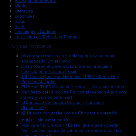
El Origen de Wow.MX
Miedo
Literatura
Loopholes
Salud
Sci-Fi
Tecnologia y Gadgets
Lo + Leido de Todos Los Tiempos
Ultimas Novedades
Mi cerebro resolvió un problema que yo ya había
abandonado. ¿Y el tuyo?
Dios no creó el universo. El universo ni siquiera
necesitó permiso para existir.
100 Cosas Que Eran Normales (1980-2005) y Hoy
Parecen Absurdas
El Primer THERIAN de la Historia…..No lo vas a creer!
Manifiesto del Humorista Funcional (Version Audio con
mi voz y version para leer)
El Lenguaje de nuestra Cocina: ¿Huevos o
Blanquillos?
🎧 Huevos con aceite : cómo Chihuahua aprendió
inglés… sin saber inglés
Mitología Vs. Ciencia : ¿Es real que alguien pueda
“ver” con las manos, la yema de los dedos o con los
ojos vendados?