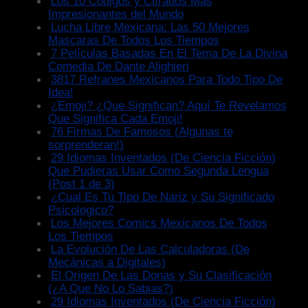
Los 10 Codigos y Cifrados Mas
Impresionantes del Mundo
Lucha Libre Mexicana: Las 50 Mejores
Mascaras De Todos Los Tiempos
7 Películas Basadas En El Tema De La Divina
Comedia De Dante Alighieri
3817 Refranes Mexicanos Para Todo Tipo De
Idea!
¿Emoji? ¿Que Significan? Aquí Te Revelamos
Que Significa Cada Emoji!
76 Firmas De Famosos (Algunas te
sorprenderan!)
29 Idiomas Inventados (De Ciencia Ficción)
Que Pudieras Usar Como Segunda Lengua
(Post 1 de 3)
¿Cual Es Tu Tipo De Nariz y Su Significado
Psicologico?
Los Mejores Comics Mexicanos De Todos
Los Tiempos
La Evolución De Las Calculadoras (De
Mecánicas a Digitales)
El Origen De Las Donas y Su Clasificación
(¿A Que No Lo Sabias?)
29 Idiomas Inventados (De Ciencia Ficción)