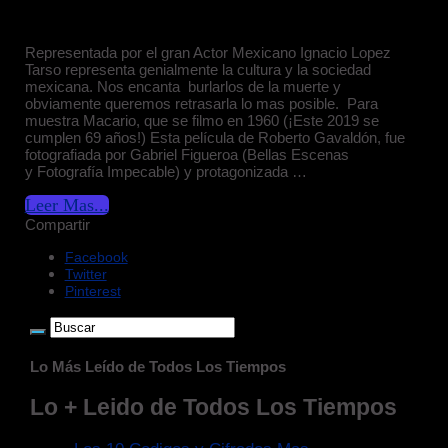
Representada por el gran Actor Mexicano Ignacio Lopez
Tarso representa genialmente la cultura y la sociedad
mexicana. Nos encanta burlarlos de la muerte y
obviamente queremos retrasarla lo mas posible. Para
muestra Macario, que se filmo en 1960 (¡Este 2019 se
cumplen 69 años!) Esta película de Roberto Gavaldón, fue
fotografiada por Gabriel Figueroa (Bellas Escenas
y Fotografía Impecable) y protagonizada …
Leer Mas...
Compartir
Facebook
Twitter
Pinterest
Lo Más Leído de Todos Los Tiempos
Lo + Leido de Todos Los Tiempos