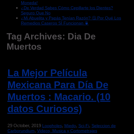
Moneda!
¿De Verdad Sabes Cómo Cepillarte los Dientes?
Seguro Que No
¿Mi Abuelita y Papás Tenían Razón? 🤔 Por Qué Los
Remedios Caseros SÍ Funcionan 🍵
Tag Archives:
Dia De
Muertos
La Mejor Película
Mexicana Para Día De
Muertos : Macario. (10
datos Curiosos)
29 October, 2019
,
,
,
Loopholes
Miedo
Sci-Fi
Seleccion de
,
Carborundium
Videos, Musica y Cortometrajes