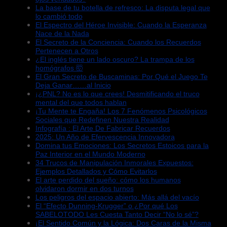
La base de tu botella de refresco: La disputa legal que
lo cambió todo
El Espectro del Héroe Invisible: Cuando la Esperanza
Nace de la Nada
El Secreto de la Conciencia: Cuando los Recuerdos
Pertenecen a Otros
¿El inglés tiene un lado oscuro? La trampa de los
homógrafos 🤯
El Gran Secreto de Buscaminas: Por Qué el Juego Te
Deja Ganar……al Inicio
¡¿PNL? No es lo que crees! Desmitificando el truco
mental del que todos hablan
¡Tu Mente te Engaña! Los 7 Fenómenos Psicológicos
Sociales que Redefinen Nuestra Realidad
Infografía : El Arte De Fabricar Recuerdos
2025: Un Año de Efervescencia Innovadora
Domina tus Emociones: Los Secretos Estoicos para la
Paz Interior en el Mundo Moderno
34 Trucos de Manipulación Inmorales Expuestos:
Ejemplos Detallados y Cómo Evitarlos
El arte perdido del sueño: cómo los humanos
olvidaron dormir en dos turnos
Los peligros del espacio abierto: Más allá del vacío
El “Efecto Dunning-Krugger” o ¿Por qué Los
SABELOTODO Les Cuesta Tanto Decir “No lo sé”?
¡El Sentido Común y la Lógica: Dos Caras de la Misma