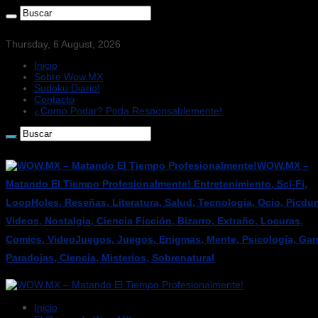
Thursday, 6 August, 2026
Inicio
Sobre Wow.MX
Sudoku Diario!
Contacto
¿Como Podar? Poda Responsablemente!
WOW.MX –
Matando El Tiempo Profesionalmente! Entretenimiento, Sci-Fi,
LoopHoles, Reseñas, Literatura, Salud, Tecnologia, Ocio, Picdu
Videos, Nostalgia, Ciencia Ficción, Bizarro, Extraño, Locuras,
Comics, VideoJuegos, Juegos, Enigmas, Mente, Psicología, Gam
Paradojas, Ciencia, Misterios, Sobrenatural
Inicio