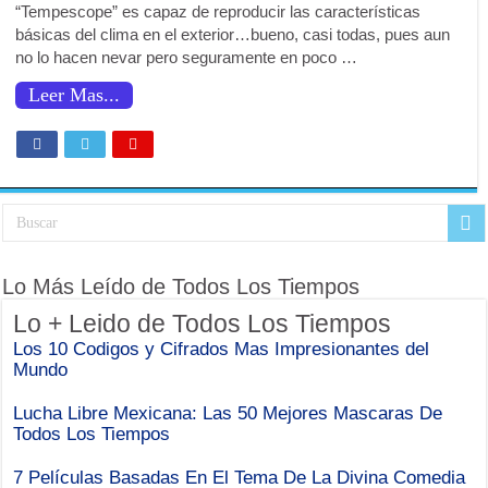
“Tempescope” es capaz de reproducir las características
El Gran Secreto de Buscaminas: Por Qué el Juego Te Deja Ganar……al Inic
básicas del clima en el exterior…bueno, casi todas, pues aun
¡¿PNL? No es lo que crees! Desmitificando el truco mental del que todos hab
no lo hacen nevar pero seguramente en poco …
¡Tu Mente te Engaña! Los 7 Fenómenos Psicológicos Sociales que Redefinen
Leer Mas...
Infografía : El Arte De Fabricar Recuerdos
2025: Un Año de Efervescencia Innovadora
Domina tus Emociones: Los Secretos Estoicos para la Paz Interior en el M
34 Trucos de Manipulación Inmorales Expuestos: Ejemplos Detallados y Cóm
El arte perdido del sueño: cómo los humanos olvidaron dormir en dos turnos
Lo Más Leído de Todos Los Tiempos
Los peligros del espacio abierto: Más allá del vacío
Lo + Leido de Todos Los Tiempos
El “Efecto Dunning-Krugger” o ¿Por qué Los SABELOTODO Les Cuesta Tan
Los 10 Codigos y Cifrados Mas Impresionantes del
Mundo
¡El Sentido Común y la Lógica: Dos Caras de la Misma Moneda!
¿De Verdad Sabes Cómo Cepillarte los Dientes? Seguro Que No
Lucha Libre Mexicana: Las 50 Mejores Mascaras De
Todos Los Tiempos
¿Mi Abuelita y Papás Tenían Razón? 🤔 Por Qué Los Remedios Caseros SÍ F
7 Películas Basadas En El Tema De La Divina Comedia