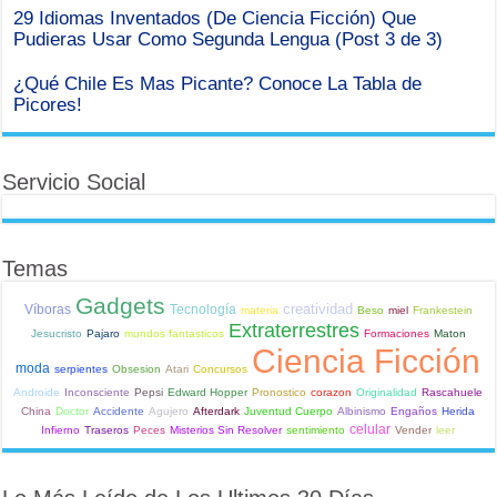
29 Idiomas Inventados (De Ciencia Ficción) Que
Pudieras Usar Como Segunda Lengua (Post 3 de 3)
¿Qué Chile Es Mas Picante? Conoce La Tabla de
Picores!
Servicio Social
Temas
Gadgets
creatividad
Víboras
Tecnología
materia
Beso
miel
Frankestein
Extraterrestres
Jesucristo
Pajaro
mundos fantasticos
Formaciones
Maton
Ciencia Ficción
moda
serpientes
Obsesion
Atari
Concursos
Androide
Inconsciente
Pepsi
Edward Hopper
Pronostico
corazon
Originalidad
Rascahuele
China
Doctor
Accidente
Agujero
Afterdark
Juventud Cuerpo
Albinismo
Engaños
Herida
celular
Infierno
Traseros
Peces
Misterios Sin Resolver
sentimiento
Vender
leer