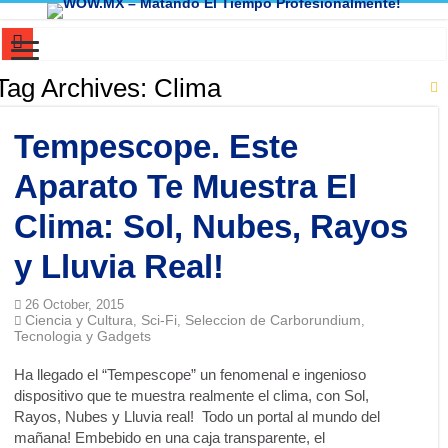
Mi cerebro resolvió un problema que yo ya había abandonado. ¿Y el tuyo?
Tag Archives:
Clima
Dios no creó el universo. El universo ni siquiera necesitó permiso para existir
Tempescope. Este
100 Cosas Que Eran Normales (1980-2005) y Hoy Parecen Absurdas
El Primer THERIAN de la Historia…..No lo vas a creer!
Aparato Te Muestra El
Manifiesto del Humorista Funcional (Version Audio con mi voz y version par
Clima: Sol, Nubes, Rayos
El Lenguaje de nuestra Cocina: ¿Huevos o Blanquillos?
y Lluvia Real!
🎧 Huevos con aceite : cómo Chihuahua aprendió inglés… sin saber inglés
26 October, 2015
Mitología Vs. Ciencia : ¿Es real que alguien pueda “ver” con las manos, la y
Ciencia y Cultura
Sci-Fi
Seleccion de Carborundium
,
,
,
Tecnologia y Gadgets
La base de tu botella de refresco: La disputa legal que lo cambió todo
El Espectro del Héroe Invisible: Cuando la Esperanza Nace de la Nada
Ha llegado el “Tempescope” un fenomenal e ingenioso
dispositivo que te muestra realmente el clima, con Sol,
El Secreto de la Conciencia: Cuando los Recuerdos Pertenecen a Otros
Rayos, Nubes y Lluvia real! Todo un portal al mundo del
¿El inglés tiene un lado oscuro? La trampa de los homógrafos 🤯
mañana! Embebido en una caja transparente, el