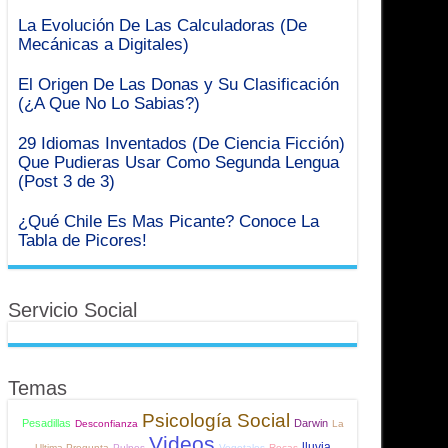
La Evolución De Las Calculadoras (De
Mecánicas a Digitales)
El Origen De Las Donas y Su Clasificación
(¿A Que No Lo Sabias?)
29 Idiomas Inventados (De Ciencia Ficción)
Que Pudieras Usar Como Segunda Lengua
(Post 3 de 3)
¿Qué Chile Es Mas Picante? Conoce La
Tabla de Picores!
Servicio Social
Temas
Psicología Social
Pesadillas
Darwin
Desconfianza
La
Videos
lluvia
Ultima Pregunta
Pulpos
Vegetales
Rocas