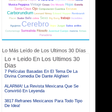
Vintage
Hojas
Musica Pegajosa
Cosas
Oro Morado
Estrella
Ojo
Santa Claus
Excusas
Computacion Cuantica
Carborundium
Leonard Nimoy
Edward Hopper
Rembrandt
Sexo
trabajo
Baño
Placer
Sudor
cobra
Big Bang
Increibles
Cerebro
Agujeros
Vejez
Juzgar
Saliva
anillos
Surrealista
Filosofo
Cortometraje
Juventud Cuerpo
materia
Armas
Panaderia
Lo Más Leído de Los Ultimos 30 Días
Lo + Leido En Los Ultimos 30
Dias
7 Películas Basadas En El Tema De La
Divina Comedia De Dante Alighieri
ALARMA! La Revista Mexicana Que Se
Convirtió En Leyenda
3817 Refranes Mexicanos Para Todo Tipo
De Idea!