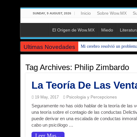
Inicio
Sobre Wow.MX
Su
SUNDAY, 9 AUGUST, 2026
El Origen de Wow.MX
Miedo
Literatur
Ultimas Novedades
Mi cerebro resolvió un problem
Dios no creó el universo. El univ
Tag Archives:
Philip Zimbardo
100 Cosas Que Eran Normales (
El Primer THERIAN de la Histo
La Teoría De Las Ven
Manifiesto del Humorista Funcio
El Lenguaje de nuestra Cocina: 
Psicologia y Percepciones
19 May, 2017
Seguramente no has oído hablar de la teoría de las 
🎧 Huevos con aceite : cómo Ch
una teoría sobre el contagio de las conductas Delict
Mitología Vs. Ciencia : ¿Es rea
puede derivar en una escalada de conductas inmorale
cabo un psicólogo …
La base de tu botella de refresc
Leer Mas...
El Espectro del Héroe Invisible