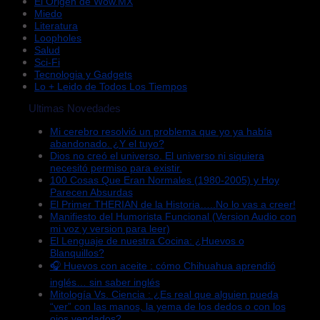
El Origen de Wow.MX
Miedo
Literatura
Loopholes
Salud
Sci-Fi
Tecnologia y Gadgets
Lo + Leido de Todos Los Tiempos
Ultimas Novedades
Mi cerebro resolvió un problema que yo ya había
abandonado. ¿Y el tuyo?
Dios no creó el universo. El universo ni siquiera
necesitó permiso para existir.
100 Cosas Que Eran Normales (1980-2005) y Hoy
Parecen Absurdas
El Primer THERIAN de la Historia…..No lo vas a creer!
Manifiesto del Humorista Funcional (Version Audio con
mi voz y version para leer)
El Lenguaje de nuestra Cocina: ¿Huevos o
Blanquillos?
🎧 Huevos con aceite : cómo Chihuahua aprendió
inglés… sin saber inglés
Mitología Vs. Ciencia : ¿Es real que alguien pueda
“ver” con las manos, la yema de los dedos o con los
ojos vendados?