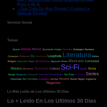
(Post 3 de 3)
¿Qué Chile Es Mas Picante? Conoce La
Tabla de Picores!
Servicio Social
Temas
Horror
forense
Queso
Quemada
Intriga
Cerumen
Zoologico Humano
Literatura
Loophole
Dia
Comezon
Protones
Neuronas
Bellas
Mexicano
Curiosidad
Religión
Detective
Rayo
2D
Pretextos
Miyazaki
Pintor
Sci-Fi
Miedos
lluvia
Tecnología
Cabeza
Mentiroso
Droide
Series
Apego
Diogenes
Choques
Gato de Schroedinger
Sin Color
Enigmas
Nirvana
Creencias
Mini Pantallas
Zoologico
roncha
Humor Negro
Inglaterra
Negocios
Lo Más Leído de Los Ultimos 30 Días
Lo + Leido En Los Ultimos 30 Dias