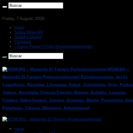
Friday, 7 August, 2026
Inicio
Sobre Wow.MX
Sudoku Diario!
Contacto
¿Como Podar? Poda Responsablemente!
WOW.MX –
Matando El Tiempo Profesionalmente! Entretenimiento, Sci-Fi,
LoopHoles, Reseñas, Literatura, Salud, Tecnologia, Ocio, Picdu
Videos, Nostalgia, Ciencia Ficción, Bizarro, Extraño, Locuras,
Comics, VideoJuegos, Juegos, Enigmas, Mente, Psicología, Gam
Paradojas, Ciencia, Misterios, Sobrenatural
Inicio