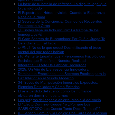
La base de tu botella de refresco: La disputa legal que
lo cambió todo
El Espectro del Héroe Invisible: Cuando la Esperanza
Nace de la Nada
El Secreto de la Conciencia: Cuando los Recuerdos
Pertenecen a Otros
¿El inglés tiene un lado oscuro? La trampa de los
homógrafos 🤯
El Gran Secreto de Buscaminas: Por Qué el Juego Te
Deja Ganar……al Inicio
¡¿PNL? No es lo que crees! Desmitificando el truco
mental del que todos hablan
¡Tu Mente te Engaña! Los 7 Fenómenos Psicológicos
Sociales que Redefinen Nuestra Realidad
Infografía : El Arte De Fabricar Recuerdos
2025: Un Año de Efervescencia Innovadora
Domina tus Emociones: Los Secretos Estoicos para la
Paz Interior en el Mundo Moderno
34 Trucos de Manipulación Inmorales Expuestos:
Ejemplos Detallados y Cómo Evitarlos
El arte perdido del sueño: cómo los humanos
olvidaron dormir en dos turnos
Los peligros del espacio abierto: Más allá del vacío
El “Efecto Dunning-Krugger” o ¿Por qué Los
SABELOTODO Les Cuesta Tanto Decir “No lo sé”?
¡El Sentido Común y la Lógica: Dos Caras de la Misma