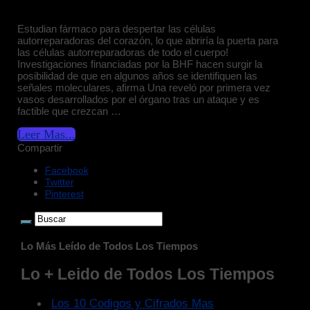
Estudian fármaco para despertar las células
autorreparadoras del corazón, lo que abriría la puerta para
las células autorreparadoras de todo el cuerpo!
Investigaciones financiadas por la BHF hacen surgir la
posibilidad de que en algunos años se identifiquen las
señales moleculares, afirma Una reveló por primera vez
vasos desarrollados por el órgano tras un ataque y es
factible que crezcan …
Leer Mas...
Compartir
Facebook
Twitter
Pinterest
Lo Más Leído de Todos Los Tiempos
Lo + Leido de Todos Los Tiempos
Los 10 Codigos y Cifrados Mas