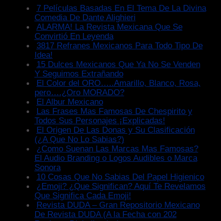
7 Películas Basadas En El Tema De La Divina
Comedia De Dante Alighieri
ALARMA! La Revista Mexicana Que Se
Convirtió En Leyenda
3817 Refranes Mexicanos Para Todo Tipo De
Idea!
15 Dulces Mexicanos Que Ya No Se Venden
Y Seguimos Extrañando
El Color del ORO…..Amarillo, Blanco, Rosa,
pero….¿Oro MORADO?
El Albur Mexicano
Las Frases Mas Famosas De Chespirito y
Todos Sus Personajes ¡Explicadas!
El Origen De Las Donas y Su Clasificación
(¿A Que No Lo Sabias?)
¿Como Suenan Las Marcas Mas Famosas?
El Audio Branding o Logos Audibles o Marca
Sonora
10 Cosas Que No Sabias Del Papel Higienico
¿Emoji? ¿Que Significan? Aquí Te Revelamos
Que Significa Cada Emoji!
Revista DUDA – Gran Repositorio Mexicano
De Revista DUDA (A la Fecha con 202