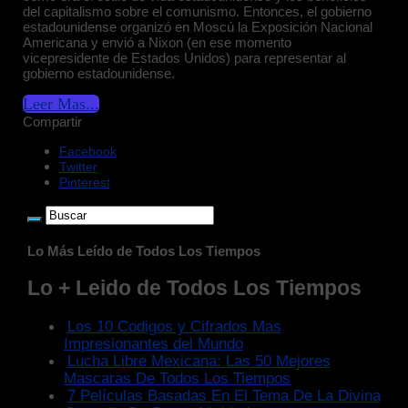
del capitalismo sobre el comunismo. Entonces, el gobierno
estadounidense organizó en Moscú la Exposición Nacional
Americana y envió a Nixon (en ese momento
vicepresidente de Estados Unidos) para representar al
gobierno estadounidense.
Leer Mas...
Compartir
Facebook
Twitter
Pinterest
Lo Más Leído de Todos Los Tiempos
Lo + Leido de Todos Los Tiempos
Los 10 Codigos y Cifrados Mas
Impresionantes del Mundo
Lucha Libre Mexicana: Las 50 Mejores
Mascaras De Todos Los Tiempos
7 Películas Basadas En El Tema De La Divina