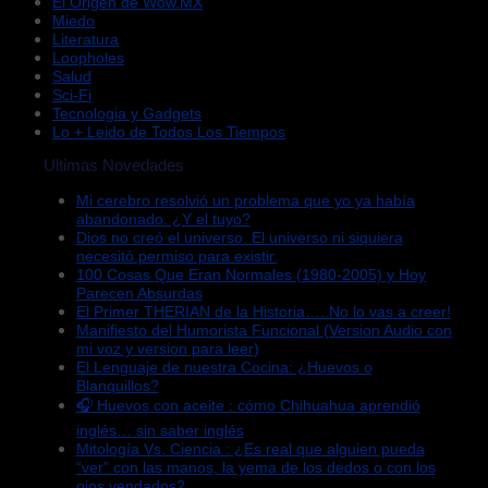
El Origen de Wow.MX
Miedo
Literatura
Loopholes
Salud
Sci-Fi
Tecnologia y Gadgets
Lo + Leido de Todos Los Tiempos
Ultimas Novedades
Mi cerebro resolvió un problema que yo ya había
abandonado. ¿Y el tuyo?
Dios no creó el universo. El universo ni siquiera
necesitó permiso para existir.
100 Cosas Que Eran Normales (1980-2005) y Hoy
Parecen Absurdas
El Primer THERIAN de la Historia…..No lo vas a creer!
Manifiesto del Humorista Funcional (Version Audio con
mi voz y version para leer)
El Lenguaje de nuestra Cocina: ¿Huevos o
Blanquillos?
🎧 Huevos con aceite : cómo Chihuahua aprendió
inglés… sin saber inglés
Mitología Vs. Ciencia : ¿Es real que alguien pueda
“ver” con las manos, la yema de los dedos o con los
ojos vendados?