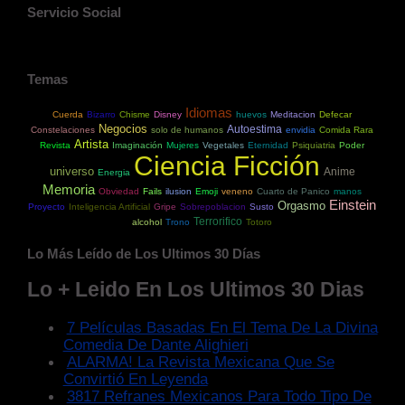
Servicio Social
Temas
Idiomas
Cuerda
Bizarro
Chisme
Disney
huevos
Meditacion
Defecar
Negocios
Autoestima
Constelaciones
solo de humanos
envidia
Comida Rara
Artista
Revista
Imaginación
Mujeres
Vegetales
Eternidad
Psiquiatria
Poder
Ciencia Ficción
universo
Anime
Energia
Memoria
Obviedad
Fails
ilusion
Emoji
veneno
Cuarto de Panico
manos
Einstein
Orgasmo
Proyecto
Inteligencia Artificial
Gripe
Sobrepoblacion
Susto
Terrorifico
alcohol
Trono
Totoro
Lo Más Leído de Los Ultimos 30 Días
Lo + Leido En Los Ultimos 30 Dias
7 Películas Basadas En El Tema De La Divina
Comedia De Dante Alighieri
ALARMA! La Revista Mexicana Que Se
Convirtió En Leyenda
3817 Refranes Mexicanos Para Todo Tipo De