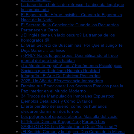
La base de tu botella de refresco: La disputa legal que
lo cambió todo
El Espectro del Héroe Invisible: Cuando la Esperanza
Nace de la Nada
El Secreto de la Conciencia: Cuando los Recuerdos
Pertenecen a Otros
¿El inglés tiene un lado oscuro? La trampa de los
homógrafos 🤯
El Gran Secreto de Buscaminas: Por Qué el Juego Te
Deja Ganar……al Inicio
¡¿PNL? No es lo que crees! Desmitificando el truco
mental del que todos hablan
¡Tu Mente te Engaña! Los 7 Fenómenos Psicológicos
Sociales que Redefinen Nuestra Realidad
Infografía : El Arte De Fabricar Recuerdos
2025: Un Año de Efervescencia Innovadora
Domina tus Emociones: Los Secretos Estoicos para la
Paz Interior en el Mundo Moderno
34 Trucos de Manipulación Inmorales Expuestos:
Ejemplos Detallados y Cómo Evitarlos
El arte perdido del sueño: cómo los humanos
olvidaron dormir en dos turnos
Los peligros del espacio abierto: Más allá del vacío
El “Efecto Dunning-Krugger” o ¿Por qué Los
SABELOTODO Les Cuesta Tanto Decir “No lo sé”?
¡El Sentido Común y la Lógica: Dos Caras de la Misma