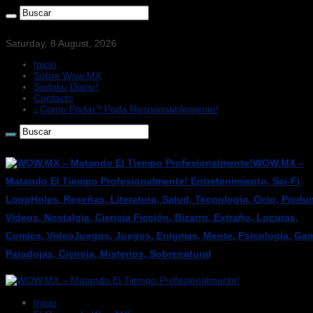
Saturday, 8 August, 2026
Inicio
Sobre Wow.MX
Sudoku Diario!
Contacto
¿Como Podar? Poda Responsablemente!
WOW.MX –
Matando El Tiempo Profesionalmente! Entretenimiento, Sci-Fi,
LoopHoles, Reseñas, Literatura, Salud, Tecnologia, Ocio, Picdu
Videos, Nostalgia, Ciencia Ficción, Bizarro, Extraño, Locuras,
Comics, VideoJuegos, Juegos, Enigmas, Mente, Psicología, Gam
Paradojas, Ciencia, Misterios, Sobrenatural
Inicio