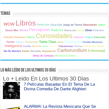
Temas
Libros
WOW
Perfeccion
Coca-Cola
Juego de Tronos
Desnutricion
viajero
Percepcion
Medicina
Mentira
Obvio
Doctor Who
Distracción
Enojo
Pretextos
Curiosidades
Calzadas Romanas
Infierno
Calzonzin
Pulpos
Estornudo
Emociones
Santa Claus
Darwin
Humanidad
Talento
ideas
Comida Mexicana
Inteligencia
Sangre
Familia
Moneda
sabio
Calcamonias
Plantas
Panza
Uno mismo
Carborundium
Enfermedad
Dia De Muertos
Estafa
Narcisista
Degradacion
Detas de Camaras
Mecanica Cuantica
Lo Más Leído de Los Ultimos 30 Días
Lo + Leido En Los Ultimos 30 Dias
7 Películas Basadas En El Tema De La
Divina Comedia De Dante Alighieri
ALARMA! La Revista Mexicana Que Se