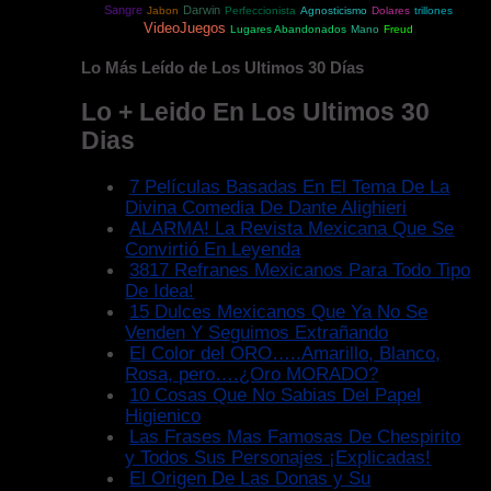
Sangre
Darwin
Jabon
Perfeccionista
Agnosticismo
Dolares
trillones
VideoJuegos
Lugares Abandonados
Mano
Freud
Lo Más Leído de Los Ultimos 30 Días
Lo + Leido En Los Ultimos 30
Dias
7 Películas Basadas En El Tema De La
Divina Comedia De Dante Alighieri
ALARMA! La Revista Mexicana Que Se
Convirtió En Leyenda
3817 Refranes Mexicanos Para Todo Tipo
De Idea!
15 Dulces Mexicanos Que Ya No Se
Venden Y Seguimos Extrañando
El Color del ORO…..Amarillo, Blanco,
Rosa, pero….¿Oro MORADO?
10 Cosas Que No Sabias Del Papel
Higienico
Las Frases Mas Famosas De Chespirito
y Todos Sus Personajes ¡Explicadas!
El Origen De Las Donas y Su