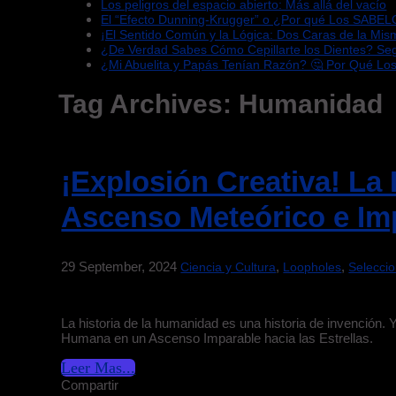
Los peligros del espacio abierto: Más allá del vacío
El “Efecto Dunning-Krugger” o ¿Por qué Los SABEL
¡El Sentido Común y la Lógica: Dos Caras de la Mi
¿De Verdad Sabes Cómo Cepillarte los Dientes? S
¿Mi Abuelita y Papás Tenían Razón? 🤔 Por Qué Lo
Tag Archives:
Humanidad
¡Explosión Creativa! L
Ascenso Meteórico e Im
29 September, 2024
,
,
Ciencia y Cultura
Loopholes
Selecci
La historia de la humanidad es una historia de invención.
Humana en un Ascenso Imparable hacia las Estrellas.
Leer Mas...
Compartir