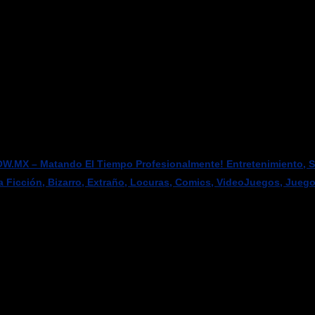
W.MX – Matando El Tiempo Profesionalmente! Entretenimiento, Sci
a Ficción, Bizarro, Extraño, Locuras, Comics, VideoJuegos, Jueg