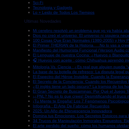
Sci-Fi
Tecnologia y Gadgets
Lo + Leido de Todos Los Tiempos
Ultimas Novedades
Mi cerebro resolvió un problema que yo ya había a
Dios no creó el universo. El universo ni siquiera nece
100 Cosas Que Eran Normales (1980-2005) y Hoy 
El Primer THERIAN de la Historia…..No lo vas a cree
Manifiesto del Humorista Funcional (Version Audio co
El Lenguaje de nuestra Cocina: ¿Huevos o Blanquill
🎧 Huevos con aceite : cómo Chihuahua aprendió in
Mitología Vs. Ciencia : ¿Es real que alguien pueda 
La base de tu botella de refresco: La disputa legal 
El Espectro del Héroe Invisible: Cuando la Esperan
El Secreto de la Conciencia: Cuando los Recuerdos
¿El inglés tiene un lado oscuro? La trampa de los h
El Gran Secreto de Buscaminas: Por Qué el Juego 
¡¿PNL? No es lo que crees! Desmitificando el truco 
¡Tu Mente te Engaña! Los 7 Fenómenos Psicológico
Infografía : El Arte De Fabricar Recuerdos
2025: Un Año de Efervescencia Innovadora
Domina tus Emociones: Los Secretos Estoicos para 
34 Trucos de Manipulación Inmorales Expuestos: Ej
El arte perdido del sueño: cómo los humanos olvida