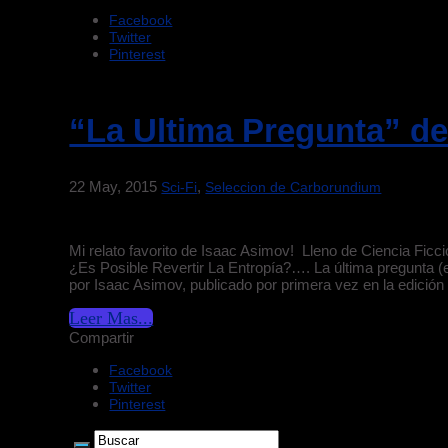
Facebook
Twitter
Pinterest
“La Ultima Pregunta” d
22 May, 2015
,
Sci-Fi
Seleccion de Carborundium
Mi relato favorito de Isaac Asimov! Lleno de Ciencia Ficci
¿Es Posible Revertir La Entropía?…. La última pregunta (en
por Isaac Asimov, publicado por primera vez en la edición
Leer Mas...
Compartir
Facebook
Twitter
Pinterest