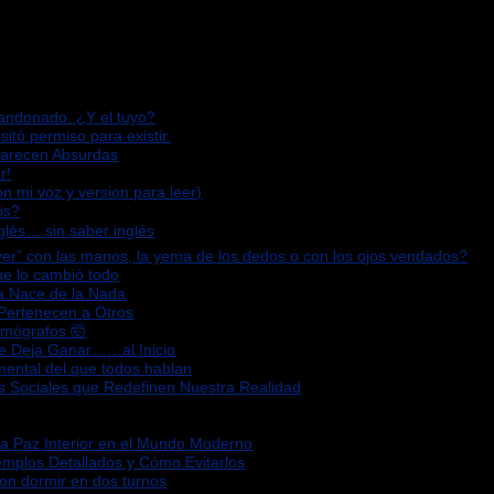
bandonado. ¿Y el tuyo?
sitó permiso para existir.
Parecen Absurdas
r!
n mi voz y version para leer)
os?
glés… sin saber inglés
“ver” con las manos, la yema de los dedos o con los ojos vendados?
que lo cambió todo
za Nace de la Nada
 Pertenecen a Otros
omógrafos 🤯
Te Deja Ganar……al Inicio
mental del que todos hablan
s Sociales que Redefinen Nuestra Realidad
la Paz Interior en el Mundo Moderno
emplos Detallados y Cómo Evitarlos
ron dormir en dos turnos