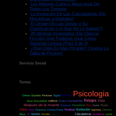
Los Mejores Comics Mexicanos De
Todos Los Tiempos
La Evolución De Las Calculadoras (De
Mecánicas a Digitales)
El Origen De Las Donas y Su
Clasificación (¿A Que No Lo Sabias?)
29 Idiomas Inventados (De Ciencia
Ficción) Que Pudieras Usar Como
Segunda Lengua (Post 3 de 3)
¿Qué Chile Es Mas Picante? Conoce La
Tabla de Picores!
Servicio Social
Temas
Psicologia
Orines
Gastritis
Perfume
Digital
Montaña
Relojes
Vida
cultivos
Cucarachas
Sexo Sexualidad
Poses
despues de la muerte
Panaderia
Risa
Rusia
Protones
Dalek
Vidrio
Evolución
Realidad
Atari
Sorpresa
Creepy Pasta
lagrimas
Cifrados
3D
fashion
Star Wars
Calculadoras
Naco
Sonido
Sirenas
Accidente
Larva