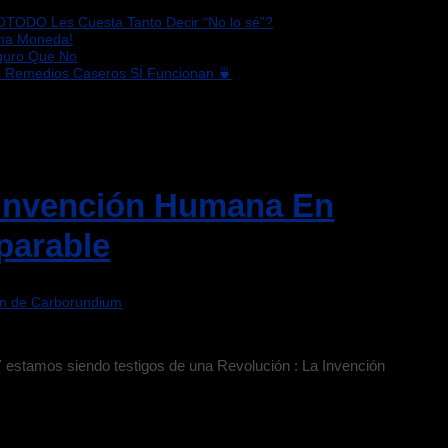
OTODO Les Cuesta Tanto Decir “No lo sé”?
sma Moneda!
eguro Que No
s Remedios Caseros SÍ Funcionan 🍵
a Invención Humana En
parable
on de Carborundium
 Y estamos siendo testigos de una Revolución : La Invención