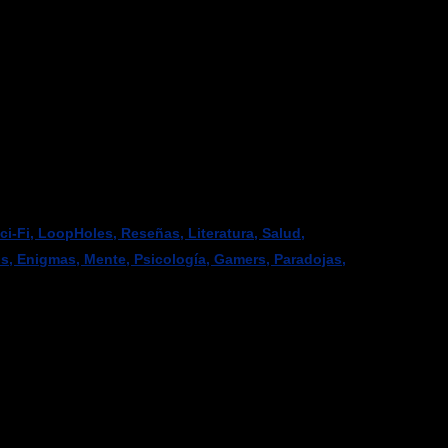
-Fi, LoopHoles, Reseñas, Literatura, Salud,
os, Enigmas, Mente, Psicología, Gamers, Paradojas,