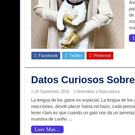
As
pas
de
mo
ma
L
Facebook
Twitter
Pinterest
Datos Curiosos Sobre
Animales y Naturaleza
19 September, 2018
La lengua de los gatos es especial, La lengua de los
reacciones, desde placer hasta rechazo, cada perso
tener claro es que cuando un gato nos da un lametaz
muestra de cariño …
Leer Mas...