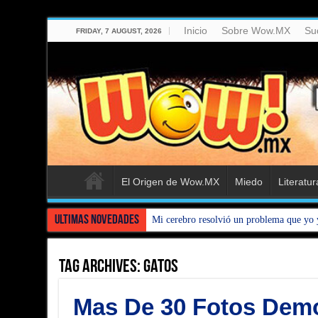
Inicio
Sobre Wow.MX
Su
FRIDAY, 7 AUGUST, 2026
El Origen de Wow.MX
Miedo
Literatur
Ultimas Novedades
Mi cerebro resolvió un problema que yo 
Tag Archives:
Gatos
Mas De 30 Fotos Dem