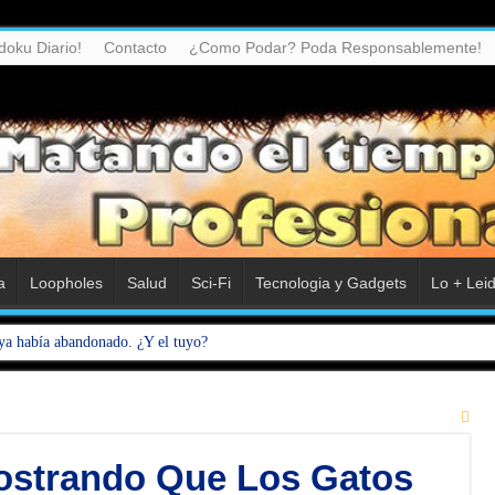
doku Diario!
Contacto
¿Como Podar? Poda Responsablemente!
a
Loopholes
Salud
Sci-Fi
Tecnologia y Gadgets
Lo + Lei
ya había abandonado. ¿Y el tuyo?
ostrando Que Los Gatos