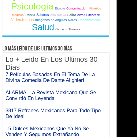
Psicologia
Ejercito
Contaminacion
Misterios
Sabores
Medicos
Francia
Año Nuevo
Soñar
Alfred Hitchcock
VideoJuegos
Imagenes en Angulos Raros
Deshidratación
Salud
Game of Thrones
Lo Más Leído de Los Ultimos 30 Días
Lo + Leido En Los Ultimos 30
Dias
7 Películas Basadas En El Tema De La
Divina Comedia De Dante Alighieri
ALARMA! La Revista Mexicana Que Se
Convirtió En Leyenda
3817 Refranes Mexicanos Para Todo Tipo
De Idea!
15 Dulces Mexicanos Que Ya No Se
Venden Y Seguimos Extrañando