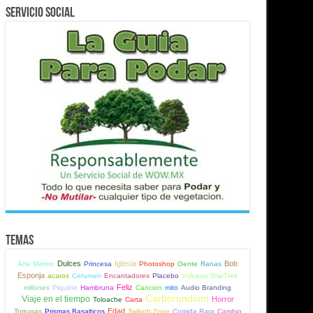
Servicio Social
Temas
Dulces
Iglesia
Bob
Arte Marino
Princesa
Photoshop
Gente
Ranas
Esponja
acaros
Cerumen
Encantadores
Placebo
Vulcano StarTrek
Feliz
millones
Piquete
Hambruna
Cancion
mito
Audio Branding
Carborundium
Viaje en el tiempo
Horror
Toloache
Carta
Edad
Tortugas
Prismas Basalticos
Twiligth Zone
Comida Rara
Cambio