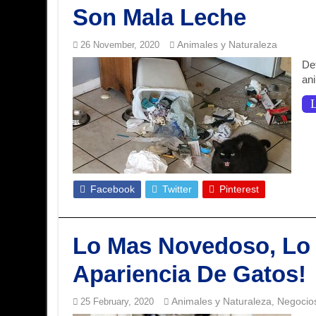
Son Mala Leche
Animales y Naturaleza
26 November, 2020
Def
an
L
Facebook
Twitter
Pinterest
Lo Mas Novedoso, Lo 
Apariencia De Gatos!
Animales y Naturaleza
Negocio
25 February, 2020
,