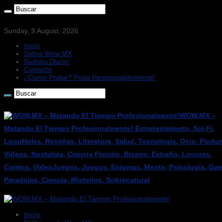
Sunday, 9 August, 2026
Inicio
Sobre Wow.MX
Sudoku Diario!
Contacto
¿Como Podar? Poda Responsablemente!
WOW.MX –
Matando El Tiempo Profesionalmente! Entretenimiento, Sci-Fi,
LoopHoles, Reseñas, Literatura, Salud, Tecnologia, Ocio, Picdu
Videos, Nostalgia, Ciencia Ficción, Bizarro, Extraño, Locuras,
Comics, VideoJuegos, Juegos, Enigmas, Mente, Psicología, Gam
Paradojas, Ciencia, Misterios, Sobrenatural
Inicio