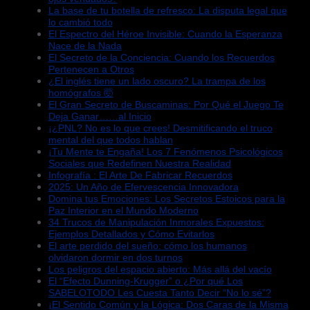
La base de tu botella de refresco: La disputa legal que
lo cambió todo
El Espectro del Héroe Invisible: Cuando la Esperanza
Nace de la Nada
El Secreto de la Conciencia: Cuando los Recuerdos
Pertenecen a Otros
¿El inglés tiene un lado oscuro? La trampa de los
homógrafos 🤯
El Gran Secreto de Buscaminas: Por Qué el Juego Te
Deja Ganar……al Inicio
¡¿PNL? No es lo que crees! Desmitificando el truco
mental del que todos hablan
¡Tu Mente te Engaña! Los 7 Fenómenos Psicológicos
Sociales que Redefinen Nuestra Realidad
Infografía : El Arte De Fabricar Recuerdos
2025: Un Año de Efervescencia Innovadora
Domina tus Emociones: Los Secretos Estoicos para la
Paz Interior en el Mundo Moderno
34 Trucos de Manipulación Inmorales Expuestos:
Ejemplos Detallados y Cómo Evitarlos
El arte perdido del sueño: cómo los humanos
olvidaron dormir en dos turnos
Los peligros del espacio abierto: Más allá del vacío
El “Efecto Dunning-Krugger” o ¿Por qué Los
SABELOTODO Les Cuesta Tanto Decir “No lo sé”?
¡El Sentido Común y la Lógica: Dos Caras de la Misma