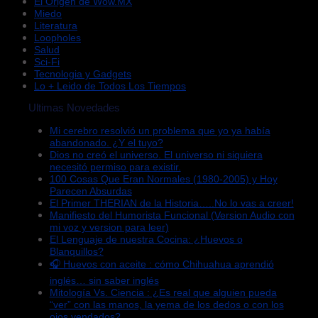
El Origen de Wow.MX
Miedo
Literatura
Loopholes
Salud
Sci-Fi
Tecnologia y Gadgets
Lo + Leido de Todos Los Tiempos
Ultimas Novedades
Mi cerebro resolvió un problema que yo ya había
abandonado. ¿Y el tuyo?
Dios no creó el universo. El universo ni siquiera
necesitó permiso para existir.
100 Cosas Que Eran Normales (1980-2005) y Hoy
Parecen Absurdas
El Primer THERIAN de la Historia…..No lo vas a creer!
Manifiesto del Humorista Funcional (Version Audio con
mi voz y version para leer)
El Lenguaje de nuestra Cocina: ¿Huevos o
Blanquillos?
🎧 Huevos con aceite : cómo Chihuahua aprendió
inglés… sin saber inglés
Mitología Vs. Ciencia : ¿Es real que alguien pueda
“ver” con las manos, la yema de los dedos o con los
ojos vendados?