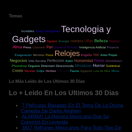
Temas
Tecnologia y
Increibles
Grupo Sanguineo
Gadgets
Belleza
cuerpos
Uñas
Agujero
Energia
Regalar
Alma
Pan
Presa
Caramelo
Game of Thrones
Inteligencia Artificial
Proyecto
Relojes
Exageracion
Mentiras
Fresa
Engaño
TOC
Amor Propio
Negocios
Perfeccion
Humanidad
Flores
Vida Secreta
Avion
Shrinkflation
Horror
Miniaturas
Photoshop
Ceguera
Dimension Desconocida
Subliminal
Creelo
Novelas
Culpa
Heridas
Princesa
Fauna
Agujeros
Luis de Alba
Minas
Lo Más Leído de Los Ultimos 30 Días
Lo + Leido En Los Ultimos 30 Dias
7 Películas Basadas En El Tema De La Divina
Comedia De Dante Alighieri
ALARMA! La Revista Mexicana Que Se
Convirtió En Leyenda
3817 Refranes Mexicanos Para Todo Tipo De