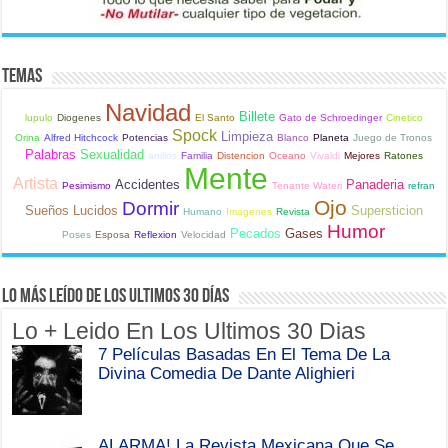
Temas
Navidad
Billete
lupulo
Diogenes
El Santo
Gato de Schroedinger
Cinetico
Spock
Limpieza
Orina
Alfred Hitchcock
Potencias
Blanco
Planeta
Juego de Tronos
Palabras
Sexualidad
anillos
Familia
Distencion
Oceano
Vivaldi
Mejores
Ratones
Mente
Artista
Accidentes
Panaderia
Pesimismo
Tenante Wateri
refran
Ojo
Dormir
Sueños Lucidos
Supersticion
Humano
Imagenes
Revista
Humor
Pecados
Gases
Poses
Esposa
Reflexion
Velocidad
Lo Más Leído de Los Ultimos 30 Días
Lo + Leido En Los Ultimos 30 Dias
7 Películas Basadas En El Tema De La
Divina Comedia De Dante Alighieri
ALARMA! La Revista Mexicana Que Se