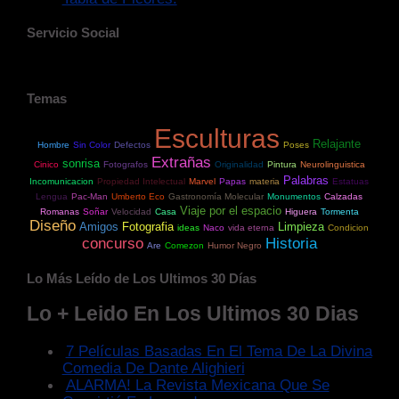
Servicio Social
Temas
Esculturas
Relajante
Hombre
Sin Color
Defectos
Poses
Extrañas
sonrisa
Cinico
Fotografos
Originalidad
Pintura
Neurolinguistica
Palabras
Incomunicacion
Propiedad Intelectual
Marvel
Papas
materia
Estatuas
Lengua
Pac-Man
Umberto Eco
Gastronomía Molecular
Monumentos
Calzadas
Viaje por el espacio
Romanas
Soñar
Velocidad
Casa
Higuera
Tormenta
Diseño
Amigos
Fotografia
Limpieza
ideas
Naco
vida eterna
Condicion
concurso
Historia
Are
Comezon
Humor Negro
Lo Más Leído de Los Ultimos 30 Días
Lo + Leido En Los Ultimos 30 Dias
7 Películas Basadas En El Tema De La Divina
Comedia De Dante Alighieri
ALARMA! La Revista Mexicana Que Se