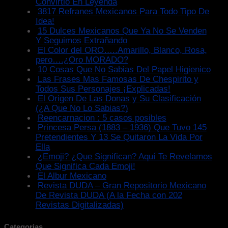
Convirtió En Leyenda
3817 Refranes Mexicanos Para Todo Tipo De
Idea!
15 Dulces Mexicanos Que Ya No Se Venden
Y Seguimos Extrañando
El Color del ORO…..Amarillo, Blanco, Rosa,
pero….¿Oro MORADO?
10 Cosas Que No Sabias Del Papel Higienico
Las Frases Mas Famosas De Chespirito y
Todos Sus Personajes ¡Explicadas!
El Origen De Las Donas y Su Clasificación
(¿A Que No Lo Sabias?)
Reencarnacion : 5 casos posibles
Princesa Persa (1883 – 1936) Que Tuvo 145
Pretendientes Y 13 Se Quitaron La Vida Por
Ella
¿Emoji? ¿Que Significan? Aquí Te Revelamos
Que Significa Cada Emoji!
El Albur Mexicano
Revista DUDA – Gran Repositorio Mexicano
De Revista DUDA (A la Fecha con 202
Revistas Digitalizadas)
Categorias