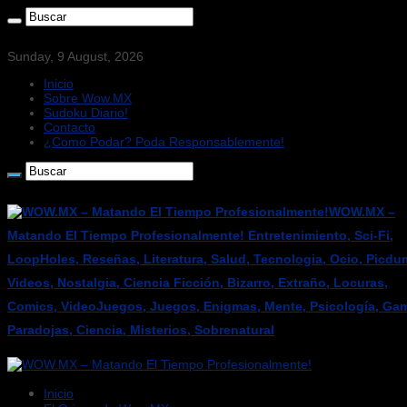
Sunday, 9 August, 2026
Inicio
Sobre Wow.MX
Sudoku Diario!
Contacto
¿Como Podar? Poda Responsablemente!
WOW.MX –
Matando El Tiempo Profesionalmente! Entretenimiento, Sci-Fi,
LoopHoles, Reseñas, Literatura, Salud, Tecnologia, Ocio, Picdu
Videos, Nostalgia, Ciencia Ficción, Bizarro, Extraño, Locuras,
Comics, VideoJuegos, Juegos, Enigmas, Mente, Psicología, Gam
Paradojas, Ciencia, Misterios, Sobrenatural
Inicio