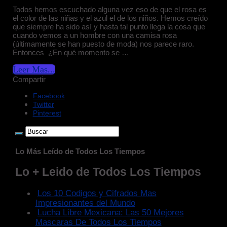
Todos hemos escuchado alguna vez eso de que el rosa es
el color de las niñas y el azul el de los niños. Hemos creído
que siempre ha sido así y hasta tal punto llega la cosa que
cuando vemos a un hombre con una camisa rosa
(últimamente se han puesto de moda) nos parece raro.
Entonces ¿En qué momento se …
Leer Mas...
Compartir
Facebook
Twitter
Pinterest
Lo Más Leído de Todos Los Tiempos
Lo + Leido de Todos Los Tiempos
Los 10 Codigos y Cifrados Mas
Impresionantes del Mundo
Lucha Libre Mexicana: Las 50 Mejores
Mascaras De Todos Los Tiempos