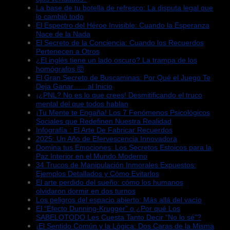
La base de tu botella de refresco: La disputa legal que
lo cambió todo
El Espectro del Héroe Invisible: Cuando la Esperanza
Nace de la Nada
El Secreto de la Conciencia: Cuando los Recuerdos
Pertenecen a Otros
¿El inglés tiene un lado oscuro? La trampa de los
homógrafos 🤯
El Gran Secreto de Buscaminas: Por Qué el Juego Te
Deja Ganar……al Inicio
¡¿PNL? No es lo que crees! Desmitificando el truco
mental del que todos hablan
¡Tu Mente te Engaña! Los 7 Fenómenos Psicológicos
Sociales que Redefinen Nuestra Realidad
Infografía : El Arte De Fabricar Recuerdos
2025: Un Año de Efervescencia Innovadora
Domina tus Emociones: Los Secretos Estoicos para la
Paz Interior en el Mundo Moderno
34 Trucos de Manipulación Inmorales Expuestos:
Ejemplos Detallados y Cómo Evitarlos
El arte perdido del sueño: cómo los humanos
olvidaron dormir en dos turnos
Los peligros del espacio abierto: Más allá del vacío
El “Efecto Dunning-Krugger” o ¿Por qué Los
SABELOTODO Les Cuesta Tanto Decir “No lo sé”?
¡El Sentido Común y la Lógica: Dos Caras de la Misma