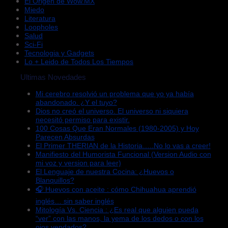
El Origen de Wow.MX
Miedo
Literatura
Loopholes
Salud
Sci-Fi
Tecnologia y Gadgets
Lo + Leido de Todos Los Tiempos
Ultimas Novedades
Mi cerebro resolvió un problema que yo ya había
abandonado. ¿Y el tuyo?
Dios no creó el universo. El universo ni siquiera
necesitó permiso para existir.
100 Cosas Que Eran Normales (1980-2005) y Hoy
Parecen Absurdas
El Primer THERIAN de la Historia…..No lo vas a creer!
Manifiesto del Humorista Funcional (Version Audio con
mi voz y version para leer)
El Lenguaje de nuestra Cocina: ¿Huevos o
Blanquillos?
🎧 Huevos con aceite : cómo Chihuahua aprendió
inglés… sin saber inglés
Mitología Vs. Ciencia : ¿Es real que alguien pueda
“ver” con las manos, la yema de los dedos o con los
ojos vendados?