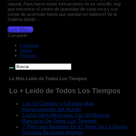
natural. Para hacer estas formaciones no es sencillo, hay
que encontrar el centro de gravedad de cada roca y sus
zonas de acomodo hasta que quedan en balance! Ve la
Galería dando …
Leer Mas...
Compartir
Facebook
Twitter
Pinterest
Lo Más Leído de Todos Los Tiempos
Lo + Leido de Todos Los Tiempos
Los 10 Codigos y Cifrados Mas
Impresionantes del Mundo
Lucha Libre Mexicana: Las 50 Mejores
Mascaras De Todos Los Tiempos
7 Películas Basadas En El Tema De La Divina
Comedia De Dante Alighieri