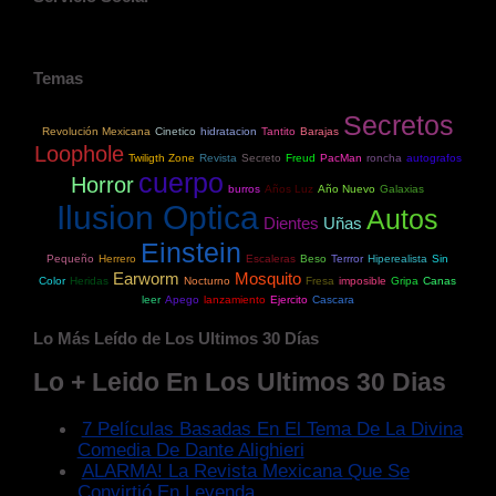
Temas
Secretos
Revolución Mexicana
Cinetico
hidratacion
Tantito
Barajas
Loophole
Twiligth Zone
Revista
Secreto
Freud
PacMan
roncha
autografos
cuerpo
Horror
burros
Años Luz
Año Nuevo
Galaxias
Ilusion Optica
Autos
Dientes
Uñas
Einstein
Pequeño
Herrero
Escaleras
Beso
Terrror
Hiperealista
Sin
Earworm
Mosquito
Color
Heridas
Nocturno
Fresa
imposible
Gripa
Canas
leer
Apego
lanzamiento
Ejercito
Cascara
Lo Más Leído de Los Ultimos 30 Días
Lo + Leido En Los Ultimos 30 Dias
7 Películas Basadas En El Tema De La Divina
Comedia De Dante Alighieri
ALARMA! La Revista Mexicana Que Se
Convirtió En Leyenda