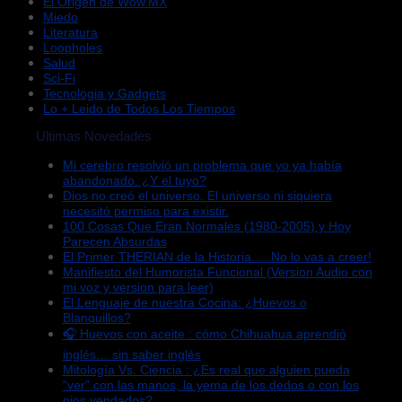
El Origen de Wow.MX
Miedo
Literatura
Loopholes
Salud
Sci-Fi
Tecnologia y Gadgets
Lo + Leido de Todos Los Tiempos
Ultimas Novedades
Mi cerebro resolvió un problema que yo ya había
abandonado. ¿Y el tuyo?
Dios no creó el universo. El universo ni siquiera
necesitó permiso para existir.
100 Cosas Que Eran Normales (1980-2005) y Hoy
Parecen Absurdas
El Primer THERIAN de la Historia…..No lo vas a creer!
Manifiesto del Humorista Funcional (Version Audio con
mi voz y version para leer)
El Lenguaje de nuestra Cocina: ¿Huevos o
Blanquillos?
🎧 Huevos con aceite : cómo Chihuahua aprendió
inglés… sin saber inglés
Mitología Vs. Ciencia : ¿Es real que alguien pueda
“ver” con las manos, la yema de los dedos o con los
ojos vendados?