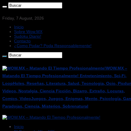
Friday, 7 August, 2026
Inicio
Sobre Wow.MX
Sudoku Diario!
Contacto
¿Como Podar? Poda Responsablemente!
WOW.MX –
Matando El Tiempo Profesionalmente! Entretenimiento, Sci-Fi,
LoopHoles, Reseñas, Literatura, Salud, Tecnologia, Ocio, Picdu
Videos, Nostalgia, Ciencia Ficción, Bizarro, Extraño, Locuras,
Comics, VideoJuegos, Juegos, Enigmas, Mente, Psicología, Gam
Paradojas, Ciencia, Misterios, Sobrenatural
Inicio