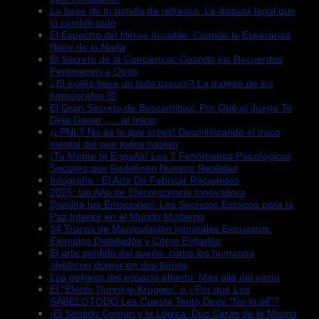
La base de tu botella de refresco: La disputa legal que
lo cambió todo
El Espectro del Héroe Invisible: Cuando la Esperanza
Nace de la Nada
El Secreto de la Conciencia: Cuando los Recuerdos
Pertenecen a Otros
¿El inglés tiene un lado oscuro? La trampa de los
homógrafos 🤯
El Gran Secreto de Buscaminas: Por Qué el Juego Te
Deja Ganar……al Inicio
¡¿PNL? No es lo que crees! Desmitificando el truco
mental del que todos hablan
¡Tu Mente te Engaña! Los 7 Fenómenos Psicológicos
Sociales que Redefinen Nuestra Realidad
Infografía : El Arte De Fabricar Recuerdos
2025: Un Año de Efervescencia Innovadora
Domina tus Emociones: Los Secretos Estoicos para la
Paz Interior en el Mundo Moderno
34 Trucos de Manipulación Inmorales Expuestos:
Ejemplos Detallados y Cómo Evitarlos
El arte perdido del sueño: cómo los humanos
olvidaron dormir en dos turnos
Los peligros del espacio abierto: Más allá del vacío
El “Efecto Dunning-Krugger” o ¿Por qué Los
SABELOTODO Les Cuesta Tanto Decir “No lo sé”?
¡El Sentido Común y la Lógica: Dos Caras de la Misma