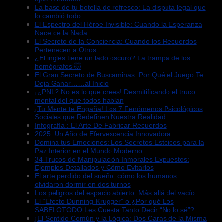
La base de tu botella de refresco: La disputa legal que
lo cambió todo
El Espectro del Héroe Invisible: Cuando la Esperanza
Nace de la Nada
El Secreto de la Conciencia: Cuando los Recuerdos
Pertenecen a Otros
¿El inglés tiene un lado oscuro? La trampa de los
homógrafos 🤯
El Gran Secreto de Buscaminas: Por Qué el Juego Te
Deja Ganar……al Inicio
¡¿PNL? No es lo que crees! Desmitificando el truco
mental del que todos hablan
¡Tu Mente te Engaña! Los 7 Fenómenos Psicológicos
Sociales que Redefinen Nuestra Realidad
Infografía : El Arte De Fabricar Recuerdos
2025: Un Año de Efervescencia Innovadora
Domina tus Emociones: Los Secretos Estoicos para la
Paz Interior en el Mundo Moderno
34 Trucos de Manipulación Inmorales Expuestos:
Ejemplos Detallados y Cómo Evitarlos
El arte perdido del sueño: cómo los humanos
olvidaron dormir en dos turnos
Los peligros del espacio abierto: Más allá del vacío
El “Efecto Dunning-Krugger” o ¿Por qué Los
SABELOTODO Les Cuesta Tanto Decir “No lo sé”?
¡El Sentido Común y la Lógica: Dos Caras de la Misma