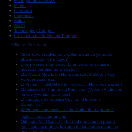
El Origen de Wow.MX
Miedo
Literatura
Loopholes
Salud
Sci-Fi
Tecnologia y Gadgets
Lo + Leido de Todos Los Tiempos
Ultimas Novedades
Mi cerebro resolvió un problema que yo ya había
abandonado. ¿Y el tuyo?
Dios no creó el universo. El universo ni siquiera
necesitó permiso para existir.
100 Cosas Que Eran Normales (1980-2005) y Hoy
Parecen Absurdas
El Primer THERIAN de la Historia…..No lo vas a creer!
Manifiesto del Humorista Funcional (Version Audio con
mi voz y version para leer)
El Lenguaje de nuestra Cocina: ¿Huevos o
Blanquillos?
🎧 Huevos con aceite : cómo Chihuahua aprendió
inglés… sin saber inglés
Mitología Vs. Ciencia : ¿Es real que alguien pueda
“ver” con las manos, la yema de los dedos o con los
ojos vendados?