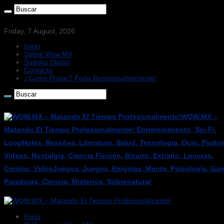
Friday, 7 August, 2026
Inicio
Sobre Wow.MX
Sudoku Diario!
Contacto
¿Como Podar? Poda Responsablemente!
WOW.MX –
Matando El Tiempo Profesionalmente! Entretenimiento, Sci-Fi,
LoopHoles, Reseñas, Literatura, Salud, Tecnologia, Ocio, Picdu
Videos, Nostalgia, Ciencia Ficción, Bizarro, Extraño, Locuras,
Comics, VideoJuegos, Juegos, Enigmas, Mente, Psicología, Gam
Paradojas, Ciencia, Misterios, Sobrenatural
Inicio