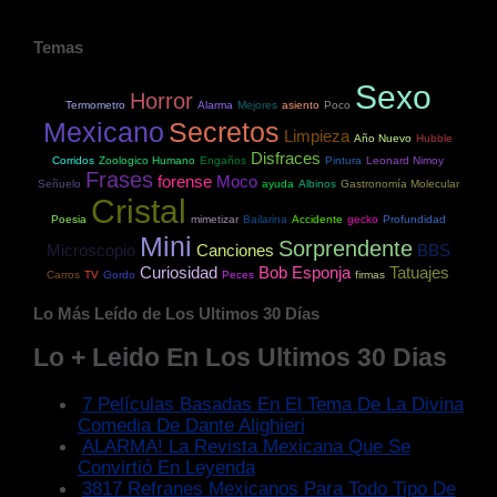
Temas
Sexo
Horror
Termometro
Alarma
Mejores
asiento
Poco
Mexicano
Secretos
Limpieza
Año Nuevo
Hubble
Disfraces
Corridos
Zoologico Humano
Engaños
Pintura
Leonard Nimoy
Frases
forense
Moco
Señuelo
ayuda
Albinos
Gastronomía Molecular
Cristal
Poesia
mimetizar
Bailarina
Accidente
gecko
Profundidad
Mini
Sorprendente
Microscopio
Canciones
BBS
Curiosidad
Bob Esponja
Tatuajes
Carros
TV
Gordo
Peces
firmas
Lo Más Leído de Los Ultimos 30 Días
Lo + Leido En Los Ultimos 30 Dias
7 Películas Basadas En El Tema De La Divina
Comedia De Dante Alighieri
ALARMA! La Revista Mexicana Que Se
Convirtió En Leyenda
3817 Refranes Mexicanos Para Todo Tipo De